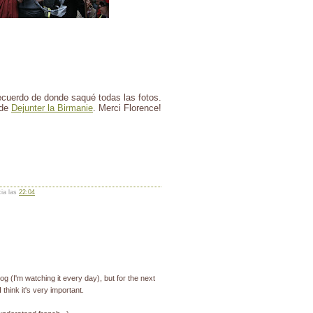
cuerdo de donde saqué todas las fotos.
 de
Dejunter la Birmanie
. Merci Florence!
cia las
22:04
g (I'm watching it every day), but for the next
I think it's very important.