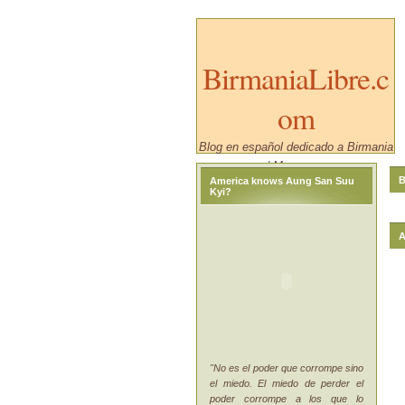
BirmaniaLibre.c
om
Blog en español dedicado a Birmania
/ Myanmar.
B
America knows Aung San Suu
Kyi?
A
"No es el poder que corrompe sino
el miedo. El miedo de perder el
poder corrompe a los que lo