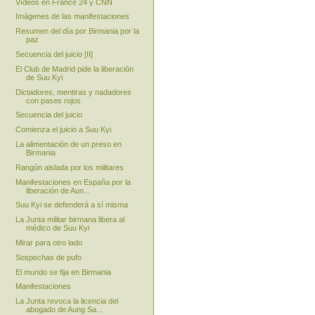
Vídeos en France 24 y CNN
Imágenes de las manifestaciones
Resumen del día por Birmania por la
paz
Secuencia del juicio [II]
El Club de Madrid pide la liberación
de Suu Kyi
Dictadores, mentiras y nadadores
con pases rojos
Secuencia del juicio
Comienza el juicio a Suu Kyi
La alimentación de un preso en
Birmania
Rangún aislada por los militares
Manifestaciones en España por la
liberación de Aun...
Suu Kyi se defenderá a sí misma
La Junta militar birmana libera al
médico de Suu Kyi
Mirar para otro lado
Sospechas de pufo
El mundo se fija en Birmania
Manifestaciones
La Junta revoca la licencia del
abogado de Aung Sa...