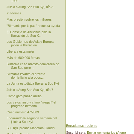
1990
Juicio a Aung San Suu Kyi, día 8
Y además...
Más presión sobre los militares
"Birmania por la paz" necesita ayuda
El Consejo de Ancianos pide la
liberación de Suu K...
Los Gobiernos de Asia y Europa
piden la liberación...
Libera a esta mujer
Más de 600.000 firmas
Bimarnia cesa arresto domicliario de
San Suu pero ...
Birmania levanta el arresto
domiciliario a la opos...
La Junta estudiaba liberar a Suu Kyi
Juicio a Aung San Suu Kyi, día 7
Como gato panza arriba
Los vetos ruso y chino "niegan" el
progreso birmano
Caso número 47/2009
Encarando la segunda semana del
juicio a Suu Kyi.
Entrada más reciente
Suu Kyi, premio Mahatma Gandhi
Suscribirse a:
Enviar comentarios (Atom)