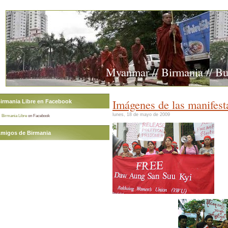
Myanmar // Birmania // B
Imágenes de las manifest
irmania Libre en Facebook
lunes, 18 de mayo de 2009
Birmania Libre
on Facebook
migos de Birmania