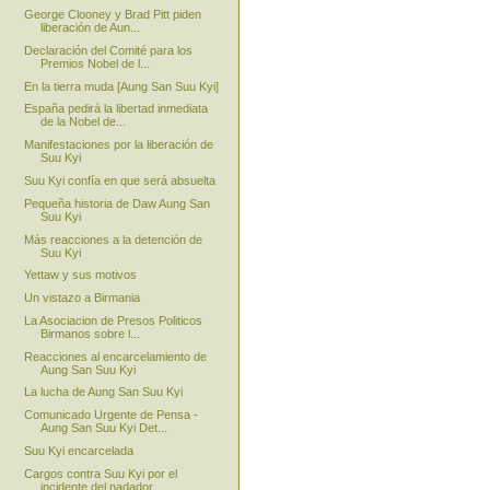
George Clooney y Brad Pitt piden
liberación de Aun...
Declaración del Comité para los
Premios Nobel de l...
En la tierra muda [Aung San Suu Kyi]
España pedirá la libertad inmediata
de la Nobel de...
Manifestaciones por la liberación de
Suu Kyi
Suu Kyi confía en que será absuelta
Pequeña historia de Daw Aung San
Suu Kyi
Más reacciones a la detención de
Suu Kyi
Yettaw y sus motivos
Un vistazo a Birmania
La Asociacion de Presos Politicos
Birmanos sobre l...
Reacciones al encarcelamiento de
Aung San Suu Kyi
La lucha de Aung San Suu Kyi
Comunicado Urgente de Pensa -
Aung San Suu Kyi Det...
Suu Kyi encarcelada
Cargos contra Suu Kyi por el
incidente del nadador