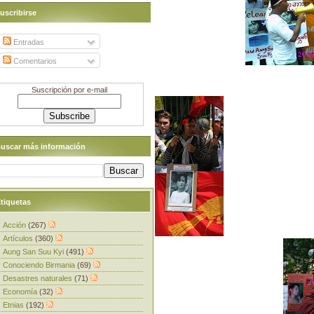
uscribirse
Entradas
Comentarios
Suscripción por e-mail
uscar más información
tiquetas
Acción
(267)
Artículos
(360)
Aung San Suu Kyi
(491)
Conociendo Birmania
(69)
Desastres naturales
(71)
Economía
(32)
Etnias
(192)