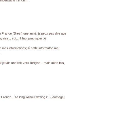
 understand french...)
en France (Brest) une anné, je peux pas dire que
ise... zut... ill faut practiquer :-(
 mes informations; si cette informaton me
.
 fais une link vers l'origine... mais cette fois,
French... so long without writing it :-( domage]