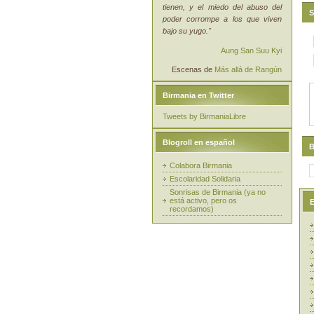
tienen, y el miedo del abuso del
S
poder corrompe a los que viven
bajo su yugo."
Aung San Suu Kyi
Escenas de
Más allá de Rangún
Birmania en Twitter
Tweets by BirmaniaLibre
Blogroll en español
B
Colabora Birmania
Escolaridad Solidaria
Sonrisas de Birmania (ya no
está activo, pero os
E
recordamos)