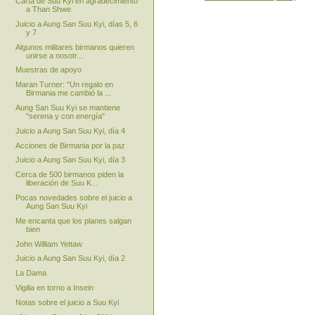
Carta de Suu Kyi en agradecimiento
a Than Shwe
Juicio a Aung San Suu Kyi, días 5, 6
y 7
Algunos militares birmanos quieren
unirse a nosotr...
Muestras de apoyo
Maran Turner: "Un regalo en
Birmania me cambió la ...
Aung San Suu Kyi se mantiene
"serena y con energía"
Juicio a Aung San Suu Kyi, día 4
Acciones de Birmania por la paz
Juicio a Aung San Suu Kyi, día 3
Cerca de 500 birmanos piden la
liberación de Suu K...
Pocas novedades sobre el juicio a
Aung San Suu Kyi
Me encanta que los planes salgan
bien
John William Yettaw
Juicio a Aung San Suu Kyi, día 2
La Dama
Vigilia en torno a Insein
Notas sobre el juicio a Suu Kyi