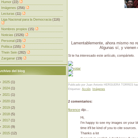
Humor
(22)
Imágenes
(256)
Lecturas
(11)
Liga Nacional para la Democracia
(116)
Nombres propios
(15)
Noticias
(1526)
Personal
(23)
Lamentablemente, ahora mismo no re
Política
(155)
Algunas sí, y vienen
Thein Sein
(282)
Si te ha interesado este artículo, compártelo.
Zarganar
(19)
rchivo del blog
►
2025
(
1
)
Publicado por Juan Antonio HERGUERA TORRES
ha
►
2024
(
1
)
Etiquetas:
Acción
,
Imágenes
►
2021
(
1
)
►
2020
(
1
)
2 comentarios:
►
2019
(
2
)
florence
dijo...
►
2018
(
5
)
Hi,
►
2017
(
1
)
I'm happy to see my images on your blo
►
2016
(
9
)
time it'll be kind of you to cite sources. 
►
2015
(
12
)
Thanks a lot