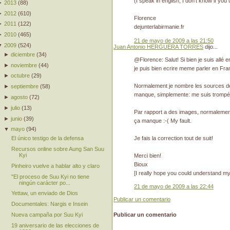
(I speak in english, I don't know if you
►
2013
(
88
)
►
2012
(
610
)
Florence
►
2011
(
122
)
dejunterlabirmanie.fr
►
2010
(
465
)
21 de mayo de 2009 a las 21:50
▼
2009
(
524
)
Juan Antonio HERGUERA TORRES
dijo...
►
diciembre
(
34
)
@Florence: Salut! Si bien je suis allé 
►
noviembre
(
44
)
je puis bien ecrire meme parler en França
►
octubre
(
29
)
Normalement je nombre les sources de
►
septiembre
(
58
)
manque, simplemente: me suis trompé
►
agosto
(
72
)
►
julio
(
13
)
Par rapport a des images, normalement je
►
junio
(
39
)
ça manque :-( My fault.
▼
mayo
(
94
)
Je fais la correction tout de suit!
El único testigo de la defensa
Recursos online sobre Aung San Suu
Kyi
Merci bien!
Bioux
Pinheiro vuelve a hablar alto y claro
[I really hope you could understand my 
"El proceso de Suu Kyi no tiene
ningún carácter po...
21 de mayo de 2009 a las 22:44
Yettaw, un enviado de Dios
Publicar un comentario
Documentales: Nargis e Insein
Nueva campaña por Suu Kyi
Publicar un comentario
19 aniversario de las elecciones de