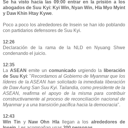
Se ha visto hacia las 09:00 entrar en la prisión a los
abogados de Suu Kyi: Kyi Win, Nyan Win, Hla Myo Myint
y Daw Khin Htay Kywe
.
Poco a poco los alrededores de Insein se han ido poblando
con partidarios defensores de Suu Kyi.
12:26
Declaración de la rama de la NLD en Nyuang Shwe
condenando el juicio.
12:35
La
ASEAN
emite un
comunicado
urgiendo la
liberación
de Suu Kyi
: "
Recordamos al Gobierno de Myanmar que los
líderes de la ASEAN han solicitado la inmediata liberación
de Daw Aung San Suu Kyi. Tailandia, como presidente de la
ASEAN, reafirma el apoyo de la misma para contribuir
constructivamente al proceso de reconciliación nacional de
Myanmar y a una transición pacífica hacia la democracia
".
12:43
Win Tin
y
Naw Ohn Hla
llegan a los
alrededores de
Insein
. Les acompañan unas
200 personas
.