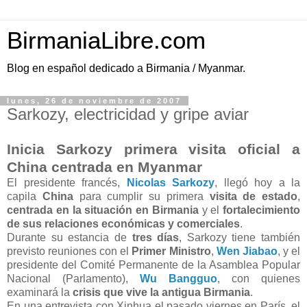
BirmaniaLibre.com
Blog en español dedicado a Birmania / Myanmar.
lunes, 26 de noviembre de 2007
Sarkozy, electricidad y gripe aviar
Inicia Sarkozy primera visita oficial a
China centrada en Myanmar
El presidente francés,
Nicolas Sarkozy
, llegó hoy a la
capila
China
para cumplir su primera
visita de estado
,
centrada en la situación en Birmania
y el
fortalecimiento
de sus relaciones económicas y comerciales
.
Durante su estancia de
tres días
, Sarkozy tiene también
previsto reuniones con el
Primer Ministro
,
Wen Jiabao
, y el
presidente del Comité Permanente de la Asamblea Popular
Nacional (Parlamento),
Wu Bangguo
, con quienes
examinará la
crisis que vive la antigua Birmania
.
En una entrevista con Xinhua el pasado viernes en París, el