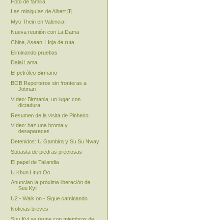
Foto de familia
Las miniguías de Albert [I]
Myo Thein en Valencia
Nueva reunión con La Dama
China, Asean, Hoja de ruta
Eliminando pruebas
Dalai Lama
El petróleo Birmano
BOB Reporteros sin fronteras a
Jotman
Vídeo: Birmania, un lugar con
dictadura
Resumen de la visita de Pinheiro
Vídeo: haz una broma y
desapareces
Detenidos: U Gambira y Su Su Nway
Subasta de piedras preciosas
El papel de Tailandia
U Khun Htun Oo
Anuncian la próxima liberación de
Suu Kyi
U2 - Walk on - Sigue caminando
Noticias breves
Suu Kyi se reune con miembros de