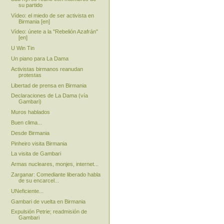
su partido
Vídeo: el miedo de ser activista en
Birmania [en]
Vídeo: únete a la "Rebelión Azafrán"
[en]
U Win Tin
Un piano para La Dama
Activistas birmanos reanudan
protestas
Libertad de prensa en Birmania
Declaraciones de La Dama (vía
Gambari)
Muros hablados
Buen clima...
Desde Birmania
Pinheiro visita Birmania
La visita de Gambari
Armas nucleares, monjes, internet...
Zarganar: Comediante liberado habla
de su encarcel...
UNeficiente...
Gambari de vuelta en Birmania
Expulsión Petrie; readmisión de
Gambari