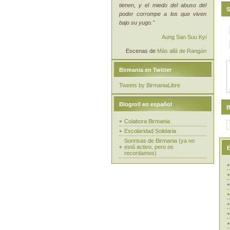
tienen, y el miedo del abuso del
S
poder corrompe a los que viven
bajo su yugo."
Aung San Suu Kyi
Escenas de
Más allá de Rangún
Birmania en Twitter
Tweets by BirmaniaLibre
Blogroll en español
B
Colabora Birmania
Escolaridad Solidaria
Sonrisas de Birmania (ya no
está activo, pero os
E
recordamos)