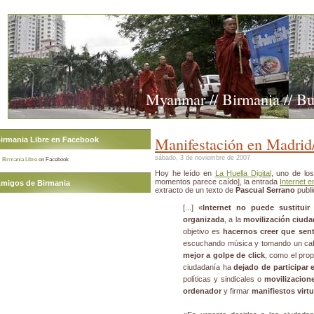
Myanmar // Birmania // B
Manifestación en Madrid
irmania Libre en Facebook
sábado, 3 de noviembre de 2007
Birmania Libre
on Facebook
Hoy he leído en
La Huella Digital
, uno de lo
momentos parece caído], la entrada
Internet e
migos de Birmania
extracto de un texto de
Pascual Serrano
publ
[...] «
Internet no puede sustituir
a
organizada
, a la
movilización ciud
objetivo es
hacernos creer que sen
escuchando música y tomando un ca
mejor a golpe de click
, como el propi
ciudadanía ha
dejado de participar
políticas y sindicales o
movilizacione
ordenador
y firmar
manifiestos virt