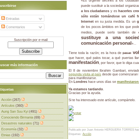
«Es urgente decirles a los ciudada
uscribirse
puede sustituir a la sociedad organiza
a los ciudadanos
y es
hacerles cr
sólo están tomándose un café fr
Entradas
Internet
en su justa medida. Es un
g
de los pocos ámbitos en los que pode
Comentarios
medios, puede serlo también de
sustituye a una socie
Suscripción por e-mail
comunicación personal
»...
vo
Tiene toda la razón; es la hora de
pasar
que hacer, qué palos tocar, a qué puertas l
manifestación
, por favor, que lo diga cu
uscar más información
El 8 de noviembre Ibrahim Gambari, enviad
segunda visita al país
desde que comenzaran la
para manifestarse.
En
Londres
hace unos días se
manifestaron
Ya estamos tardando
.
tiquetas
Gracias por la ayuda.
Acción
(267)
Si te ha interesado este artículo, compártelo.
Artículos
(360)
Aung San Suu Kyi
(491)
Conociendo Birmania
(69)
Desastres naturales
(71)
Economía
(32)
Publicado por Juan Antonio HERGUERA TORRES
ha
Etiquetas:
Acción
Etnias
(192)