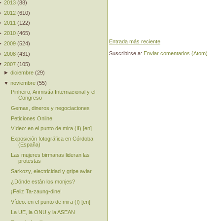
►
2013
(
88
)
►
2012
(
610
)
►
2011
(
122
)
►
2010
(
465
)
Entrada más reciente
►
2009
(
524
)
Suscribirse a:
Enviar comentarios (Atom)
►
2008
(
431
)
▼
2007
(
105
)
►
diciembre
(
29
)
▼
noviembre
(
55
)
Pinheiro, Anmistía Internacional y el
Congreso
Gemas, dineros y negociaciones
Peticiones Online
Vídeo: en el punto de mira (II) [en]
Exposición fotográfica en Córdoba
(España)
Las mujeres birmanas lideran las
protestas
Sarkozy, electricidad y gripe aviar
¿Dónde están los monjes?
¡Feliz Ta-zaung-dine!
Vídeo: en el punto de mira (I) [en]
La UE, la ONU y la ASEAN