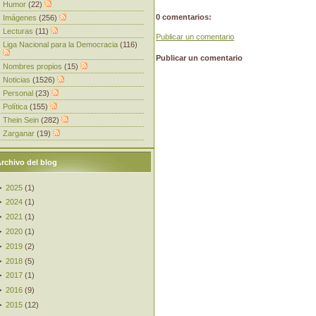
Humor
(22)
0 comentarios:
Imágenes
(256)
Lecturas
(11)
Publicar un comentario
Liga Nacional para la Democracia
(116)
Publicar un comentario
Nombres propios
(15)
Noticias
(1526)
Personal
(23)
Política
(155)
Thein Sein
(282)
Zarganar
(19)
rchivo del blog
►
2025
(
1
)
►
2024
(
1
)
►
2021
(
1
)
►
2020
(
1
)
►
2019
(
2
)
►
2018
(
5
)
►
2017
(
1
)
►
2016
(
9
)
►
2015
(
12
)