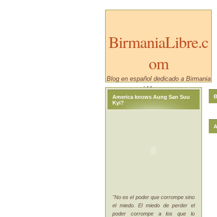
BirmaniaLibre.c
om
Blog en español dedicado a Birmania
/ Myanmar.
B
America knows Aung San Suu
Kyi?
A
"No es el poder que corrompe sino
el miedo. El miedo de perder el
poder corrompe a los que lo