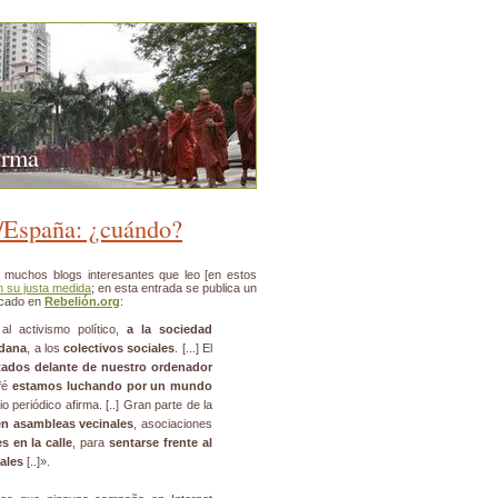
urma
/España: ¿cuándo?
s muchos blogs interesantes que leo [en estos
n su justa medida
; en esta entrada se publica un
icado en
Rebelión.org
:
l activismo político,
a la sociedad
adana
, a los
colectivos sociales
. [...] El
tados delante de nuestro ordenador
fé
estamos luchando por un mundo
o periódico afirma. [..] Gran parte de la
 en asambleas vecinales
, asociaciones
s en la calle
, para
sentarse frente al
uales
[..]».