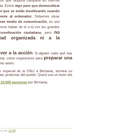
nos que ninguna campaña en Internet
da. Existe
algo peor que desmovilizar
eer que se están movilizando cuando
ente al ordenador
. Debemos situar
ran medio de comunicación
, es uno
mos hablar de tú a tú con los grandes
no
coordinación ciudadana
, pero
dad organizada ni a la
lver a la acción
. Si alguien sabe qué hay
preparar una
lamar, cómo organizarse para
anto antes.
o especial de la ONU a Birmania, termina su
s protestas del pueblo. Quizá sea un buen día
 10.000 personas
por Birmania.
cia las
12:06