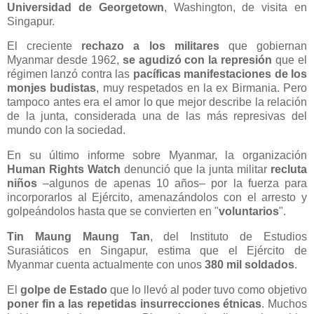
Universidad de Georgetown
, Washington, de visita en
Singapur.
El creciente
rechazo a los militares
que gobiernan
Myanmar desde 1962,
se agudizó con la represión
que el
régimen lanzó contra las
pacíficas manifestaciones de los
monjes budistas
, muy respetados en la ex Birmania. Pero
tampoco antes era el amor lo que mejor describe la relación
de la junta, considerada una de las más represivas del
mundo con la sociedad.
En su último informe sobre Myanmar, la organización
Human Rights Watch
denunció que la junta militar
recluta
niños
–algunos de apenas 10 años– por la fuerza para
incorporarlos al Ejército, amenazándolos con el arresto y
golpeándolos hasta que se convierten en "
voluntarios
".
Tin Maung Maung Tan
, del Instituto de Estudios
Surasiáticos en Singapur, estima que el Ejército de
Myanmar cuenta actualmente con unos
380 mil soldados
.
El
golpe de Estado
que lo llevó al poder tuvo como objetivo
poner fin a las repetidas insurrecciones étnicas
. Muchos