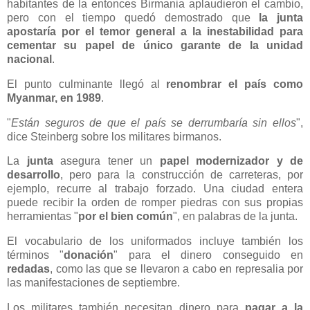
habitantes de la entonces Birmania aplaudieron el cambio,
pero con el tiempo quedó demostrado que
la junta
apostaría por el temor general a la inestabilidad para
cementar su papel de único garante de la unidad
nacional
.
El punto culminante llegó al
renombrar el país como
Myanmar, en 1989
.
"
Están seguros de que el país se derrumbaría sin ellos
",
dice Steinberg sobre los militares birmanos.
La
junta
asegura tener un
papel modernizador y de
desarrollo
, pero para la construcción de carreteras, por
ejemplo, recurre al trabajo forzado. Una ciudad entera
puede recibir la orden de romper piedras con sus propias
herramientas "
por el bien común
", en palabras de la junta.
El vocabulario de los uniformados incluye también los
términos "
donación
" para el dinero conseguido en
redadas
, como las que se llevaron a cabo en represalia por
las manifestaciones de septiembre.
Los militares también necesitan dinero para
pagar a la