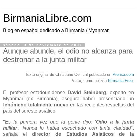
BirmaniaLibre.com
Blog en español dedicado a Birmania / Myanmar.
sábado, 3 de noviembre de 2007
Aunque abunde, el odio no alcanza para
destronar a la junta militar
Texto original de Christiane Oelrichl publicado en
Prensa.com
Visto, como no, vía
Birmania Free
.
El profesor estadounidense
David Steinberg
, experto en
Myanmar (ex Birmania), asegura haber presenciado un
fenómeno totalmente nuevo
en las recientes revueltas del
país del sureste asiático.
"
Es la primera vez que la gente dijo: ‘
Odio a la junta
militar
’. Nunca lo había escuchado con tanta claridad
",
señala el
director de Estudios Asiáticos de la