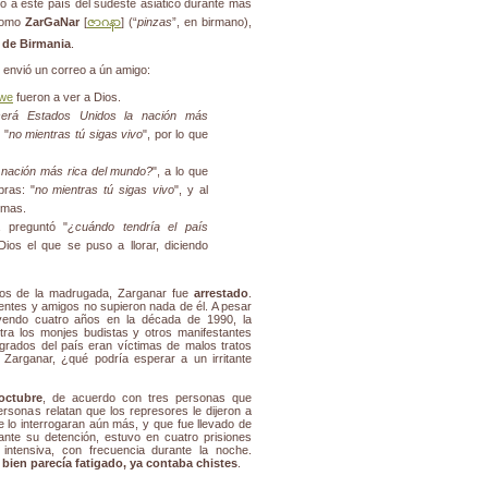
do a este país del sudeste asiático durante más
 como
ZarGaNar
[
ဇာဂနာ
] (
“
pinzas
”, en birmano),
n de Birmania
.
 envió un correo a ún amigo:
we
fueron a ver a Dios.
erá Estados Unidos la nación más
 "
no mientras tú sigas vivo
", por lo que
 nación más rica del mundo?
", a lo que
ras: "
no mientras tú sigas vivo
", y al
rimas.
a preguntó "
¿cuándo tendría el país
Dios el que se puso a llorar, diciendo
dos de la madrugada, Zarganar fue
arrestado
.
entes y amigos no supieron nada de él. A pesar
yendo cuatro años en la década de 1990, la
tra los monjes budistas y otros manifestantes
grados del país eran víctimas de malos tratos
 Zarganar, ¿qué podría esperar a un irritante
octubre
, de acuerdo con tres personas que
rsonas relatan que los represores le dijeron a
e lo interrogaran aún más, y que fue llevado de
nte su detención, estuvo en cuatro prisiones
intensiva, con frecuencia durante la noche.
i bien parecía fatigado, ya contaba chistes
.