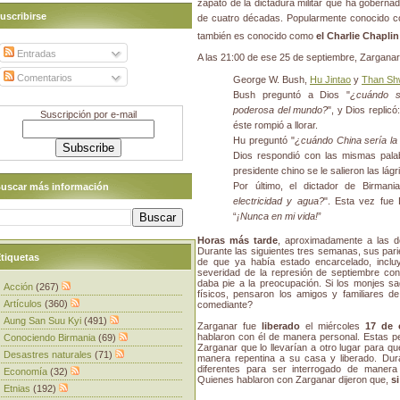
zapato de la dictadura militar que ha goberna
uscribirse
de cuatro décadas. Popularmente conocido
también es conocido como
el Charlie Chapli
Entradas
A las 21:00 de ese 25 de septiembre, Zarganar
Comentarios
George W. Bush,
Hu Jintao
y
Than Sh
Bush preguntó a Dios "
¿cuándo s
poderosa del mundo?
", y Dios replicó:
Suscripción por e-mail
éste rompió a llorar.
Hu preguntó "
¿cuándo China sería la
Dios respondió con las mismas palab
presidente chino se le salieron las lág
Por último, el dictador de Birmani
uscar más información
electricidad y agua?
". Esta vez fue 
“
¡Nunca en mi vida!
”
Horas más tarde
, aproximadamente a las 
Durante las siguientes tres semanas, sus pari
tiquetas
de que ya había estado encarcelado, inclu
severidad de la represión de septiembre con
daba pie a la preocupación. Si los monjes sa
Acción
(267)
físicos, pensaron los amigos y familiares de
Artículos
(360)
comediante?
Aung San Suu Kyi
(491)
Zarganar fue
liberado
el miércoles
17 de 
hablaron con él de manera personal. Estas pe
Conociendo Birmania
(69)
Zarganar que lo llevarían a otro lugar para qu
Desastres naturales
(71)
manera repentina a su casa y liberado. Dura
diferentes para ser interrogado de manera 
Economía
(32)
Quienes hablaron con Zarganar dijeron que,
s
Etnias
(192)