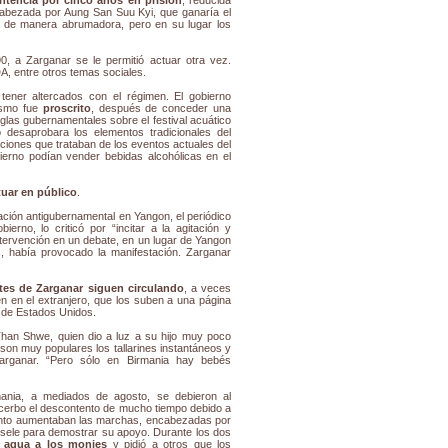
ncabezada por Aung San Suu Kyi, que ganaría el
s de manera abrumadora, pero en su lugar los
, a Zarganar se le permitió actuar otra vez.
DA, entre otros temas sociales.
ener altercados con el régimen. El gobierno
mismo fue
proscrito
, después de conceder una
reglas gubernamentales sobre el festival acuático
 desaprobara los elementos tradicionales del
aciones que trataban de los eventos actuales del
ierno podían vender bebidas alcohólicas en el
tuar en público
.
ación antigubernamental en Yangon, el periódico
erno, lo criticó por “incitar a la agitación y
intervención en un debate, en un lugar de Yangon
 había provocado la manifestación. Zarganar
stes de Zarganar siguen circulando
, a veces
en en el extranjero, que los suben a una página
esde Estados Unidos.
 Than Shwe, quien dio a luz a su hijo muy poco
on muy populares los tallarines instantáneos y
Zarganar. “Pero sólo en Birmania hay bebés
ania, a mediados de agosto, se debieron al
acerbo el descontento de mucho tiempo debido a
anto aumentaban las marchas, encabezadas por
sele para demostrar su apoyo. Durante los dos
ó agua a los monjes
y pidió a otros que los