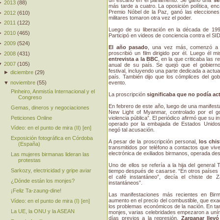
►
2013
(
88
)
más tarde a cuatro. La oposición política, e
Premio Nóbel de la Paz, ganó las eleccione
►
2012
(
610
)
militares tomaron otra vez el poder.
►
2011
(
122
)
Luego de su liberación en la década de 1990
►
2010
(
465
)
Participó en videos de conciencia contra el SI
►
2009
(
524
)
El año pasado
, una vez más, comenzó a t
proscribió un film dirigido por él. Luego él 
►
2008
(
431
)
entrevista a la BBC
, en la que criticaba las 
▼
2007
(
105
)
anual de su país. Se quejó que el gobierno
festival, incluyendo una parte dedicada a actu
►
diciembre
(
29
)
país. También dijo que los cómplices del gob
evento.
▼
noviembre
(
55
)
Pinheiro, Anmistía Internacional y el
La proscripción
significaba que no podía ac
Congreso
En febrero de este año, luego de una manifest
Gemas, dineros y negociaciones
New Light of Myanmar, controlado por el gobi
Peticiones Online
violencia pública”. El periódico afirmó que su 
operado por la embajada de Estados Unidos,
Vídeo: en el punto de mira (II) [en]
negó tal acusación.
Exposición fotográfica en Córdoba
A pesar de la proscripción personal,
los chi
(España)
transmitidos por teléfono a contactos que viv
electrónica de exiliados birmanos, operada d
Las mujeres birmanas lideran las
protestas
Uno de ellos se refería a la hija del general
Sarkozy, electricidad y gripe aviar
tiempo después de casarse. “En otros países s
el café instantáneo”, decía el chiste de 
¿Dónde están los monjes?
instantáneos”.
¡Feliz Ta-zaung-dine!
Las manifestaciones más recientes en Birm
aumento en el precio del combustible, que ex
Vídeo: en el punto de mira (I) [en]
los problemas económicos de la nación. En t
La UE, la ONU y la ASEAN
monjes, varias celebridades empezaron a unír
días previos a la represión,
Zarganar llev