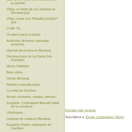
su partido
Vídeo: el miedo de ser activista en
Birmania [en]
Vídeo: únete a la "Rebelión Azafrán"
[en]
U Win Tin
Un piano para La Dama
Activistas birmanos reanudan
protestas
Libertad de prensa en Birmania
Declaraciones de La Dama (vía
Gambari)
Muros hablados
Buen clima...
Desde Birmania
Pinheiro visita Birmania
La visita de Gambari
Armas nucleares, monjes, internet...
Zarganar: Comediante liberado habla
de su encarcel...
Entrada más reciente
UNeficiente...
Suscribirse a:
Enviar comentarios (Atom)
Gambari de vuelta en Birmania
Expulsión Petrie; readmisión de
Gambari