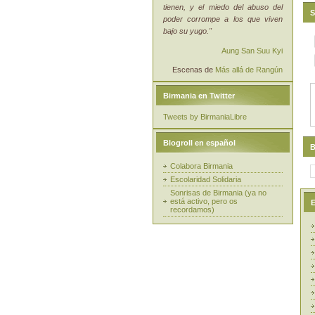
tienen, y el miedo del abuso del
S
poder corrompe a los que viven
bajo su yugo."
Aung San Suu Kyi
Escenas de
Más allá de Rangún
Birmania en Twitter
Tweets by BirmaniaLibre
Blogroll en español
B
Colabora Birmania
Escolaridad Solidaria
Sonrisas de Birmania (ya no
está activo, pero os
E
recordamos)