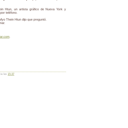
in Htun, un artista gráfico de Nueva York y
por teléfono.
Myo Thein Htun dijo que preguntó.
nar.
ar.com
.
cia las
15:37