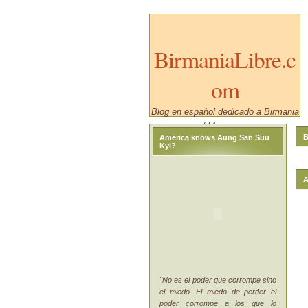
BirmaniaLibre.c
om
Blog en español dedicado a Birmania
/ Myanmar.
B
America knows Aung San Suu
Kyi?
A
"No es el poder que corrompe sino
el miedo. El miedo de perder el
poder corrompe a los que lo