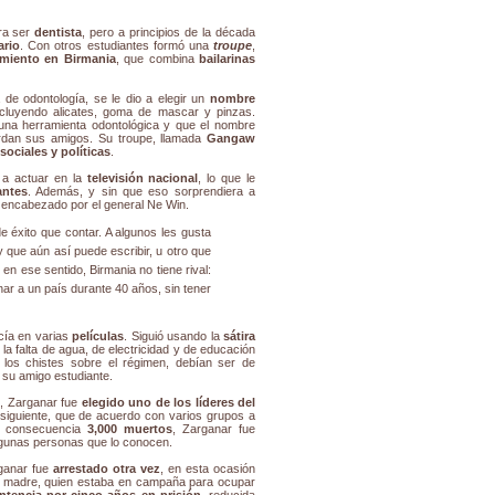
ara ser
dentista
, pero a principios de la década
ario
. Con otros estudiantes formó una
troupe
,
nimiento en Birmania
, que combina
bailarinas
 de odontología, se le dio a elegir un
nombre
ncluyendo alicates, goma de mascar y pinzas.
una herramienta odontológica y que el nombre
erdan sus amigos. Su troupe, llamada
Gangaw
sociales y políticas
.
 a actuar en la
televisión nacional
, lo que le
antes
. Además, y sin que eso sorprendiera a
s encabezado por el general Ne Win.
e éxito que contar. A algunos les gusta
que aún así puede escribir, u otro que
en ese sentido, Birmania no tiene rival:
r a un país durante 40 años, sin tener
cía en varias
películas
. Siguió usando la
sátira
la falta de agua, de electricidad y de educación
los chistes sobre el régimen, debían ser de
, su amigo estudiante.
8
, Zarganar fue
elegido uno de los líderes del
bsiguiente, que de acuerdo con varios grupos a
o consecuencia
3,000 muertos
, Zarganar fue
algunas personas que lo conocen.
ganar fue
arrestado otra vez
, en esta ocasión
 madre, quien estaba en campaña para ocupar
ntencia por cinco años en prisión
, reducida