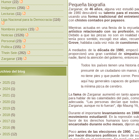
Humor
(22)
Pequeña biografía
Imágenes
(256)
Zarganar, de
46 años
, alguna vez estudió p
de 1980 descubrió su
talento para el escen
Lecturas
(11)
usando una
forma tradicional del entrete
Liga Nacional para la Democracia
(116)
con
chistes contados por payasos
.
Mientras actuaba en una fiesta de la escuela
Nombres propios
(15)
artístico relacionado con su profesión
, i
Debido a que las pinzas no son en realidad 
Noticias
(1526)
tenía poco sentido, escogió ese alias, recu
Personal
(23)
Grove
, hablaba cada vez más de
cuestiones 
Política
(155)
A mediados de la
década de 1980
, empezó
Thein Sein
(282)
proporcionó una gran cantidad de
simpatiz
nadie, llamó la atención del gobierno, entonce
Zarganar
(19)
Todos los países tienen una historia d
presumir de un ciudadano sin manos y 
rchivo del blog
no tiene pies y que puede correr. Pero 
aquí hay generales capaces de goberna
►
2025
(
1
)
la mínima pizca de cerebro.
►
2024
(
1
)
La
fama
de Zarganar aumentó en tanto apare
►
2021
(
1
)
para hablar de las calamidades del país, como 
adecuada. “Las personas decían que todos 
►
2020
(
1
)
Zarganar, aunque no lo fueran”, dijo Maung Yit
►
2019
(
2
)
Durante el importante
levantamiento en 198
►
2018
(
5
)
movimiento estudiantil
. En la represión su
favor de los derechos humanos tuvo com
►
2017
(
1
)
encarcelado durante ocho meses
, dijeron 
►
2016
(
9
)
Poco
antes de las elecciones de 1990
, Zar
►
2015
(
12
)
por hacer discursos políticos
a favor de su
un escaño en el parlamento. Se ganó una
se