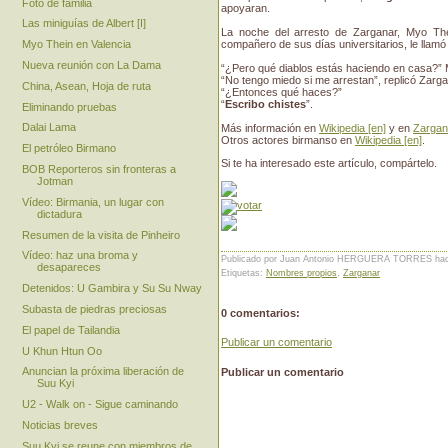
Foto de familia
apoyaran.
Las miniguías de Albert [I]
La noche del arresto de Zarganar, Myo The
compañero de sus días universitarios, le llamó 
Myo Thein en Valencia
Nueva reunión con La Dama
“¿Pero qué diablos estás haciendo en casa?” 
“No tengo miedo si me arrestan”, replicó Zarga
China, Asean, Hoja de ruta
“¿Entonces qué haces?”
“
Escribo chistes
”.
Eliminando pruebas
Dalai Lama
Más información en
Wikipedia [en]
y en
Zargan
Otros actores birmanso en
Wikipedia [en]
.
El petróleo Birmano
Si te ha interesado este artículo, compártelo.
BOB Reporteros sin fronteras a
Jotman
Vídeo: Birmania, un lugar con
dictadura
Resumen de la visita de Pinheiro
Vídeo: haz una broma y
Publicado por Juan Antonio HERGUERA TORRES
ha
desapareces
Etiquetas:
Nombres propios
,
Zarganar
Detenidos: U Gambira y Su Su Nway
Subasta de piedras preciosas
0 comentarios:
El papel de Tailandia
Publicar un comentario
U Khun Htun Oo
Anuncian la próxima liberación de
Publicar un comentario
Suu Kyi
U2 - Walk on - Sigue caminando
Noticias breves
Suu Kyi se reune con miembros de