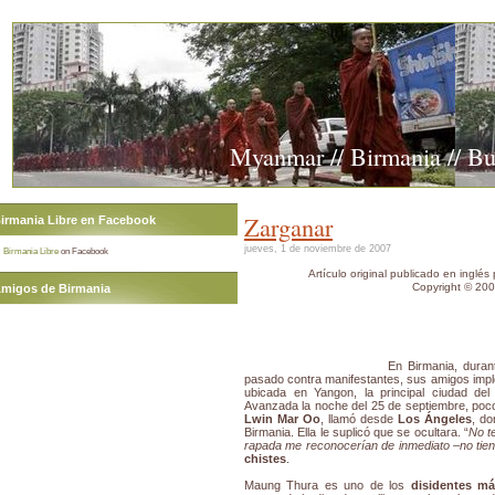
Myanmar // Birmania // B
Zarganar
irmania Libre en Facebook
jueves, 1 de noviembre de 2007
Birmania Libre
on Facebook
Artículo original publicado en ingl
Copyright © 200
migos de Birmania
En Birmania, duran
pasado contra manifestantes, sus amigos imp
ubicada en Yangon, la principal ciudad del
Avanzada la noche del 25 de septiembre, poc
Lwin Mar Oo
, llamó desde
Los Ángeles
, do
Birmania. Ella le suplicó que se ocultara. “
No t
rapada me reconocerían de inmediato –no tien
chistes
.
Maung Thura es uno de los
disidentes m