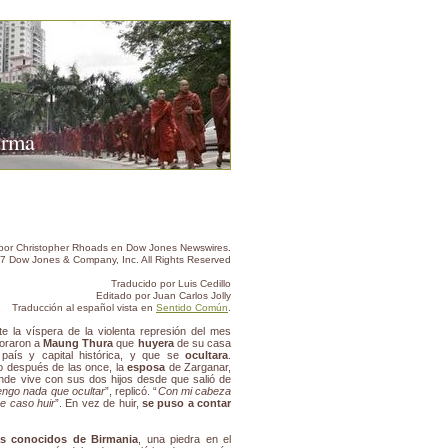
urma
és por Christopher Rhoads en Dow Jones Newswires.
7 Dow Jones & Company, Inc. All Rights Reserved
Traducido por Luis Cedillo
Editado por Juan Carlos Jolly
Traducción al español vista en
Sentido Común
.
te la víspera de la violenta represión del mes
loraron a
Maung Thura
que
huyera
de su casa
 país y capital histórica, y que se
ocultara
.
o después de las once, la
esposa
de Zarganar,
nde vive con sus dos hijos desde que salió de
engo nada que ocultar
”, replicó. “
Con mi cabeza
e caso huir
”. En vez de huir,
se puso a contar
ás conocidos de Birmania
, una piedra en el