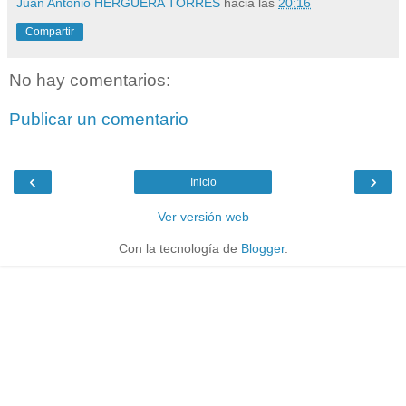
Juan Antonio HERGUERA TORRES
hacia las
20:16
Compartir
No hay comentarios:
Publicar un comentario
‹
›
Inicio
Ver versión web
Con la tecnología de
Blogger
.