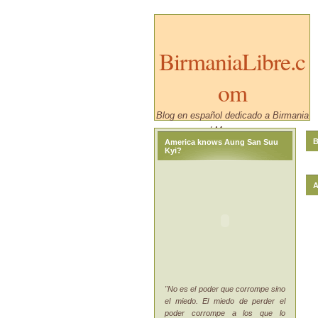
BirmaniaLibre.c
om
Blog en español dedicado a Birmania
/ Myanmar.
B
America knows Aung San Suu
Kyi?
A
"No es el poder que corrompe sino
el miedo. El miedo de perder el
poder corrompe a los que lo