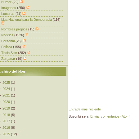
Humor
(22)
Imágenes
(256)
Lecturas
(11)
Liga Nacional para la Democracia
(116)
Nombres propios
(15)
Noticias
(1526)
Personal
(23)
Política
(155)
Thein Sein
(282)
Zarganar
(19)
rchivo del blog
►
2025
(
1
)
►
2024
(
1
)
►
2021
(
1
)
►
2020
(
1
)
►
2019
(
2
)
Entrada más reciente
►
2018
(
5
)
Suscribirse a:
Enviar comentarios (Atom)
►
2017
(
1
)
►
2016
(
9
)
►
2015
(
12
)