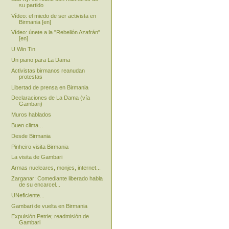
su partido
Vídeo: el miedo de ser activista en
Birmania [en]
Vídeo: únete a la "Rebelión Azafrán"
[en]
U Win Tin
Un piano para La Dama
Activistas birmanos reanudan
protestas
Libertad de prensa en Birmania
Declaraciones de La Dama (vía
Gambari)
Muros hablados
Buen clima...
Desde Birmania
Pinheiro visita Birmania
La visita de Gambari
Armas nucleares, monjes, internet...
Zarganar: Comediante liberado habla
de su encarcel...
UNeficiente...
Gambari de vuelta en Birmania
Expulsión Petrie; readmisión de
Gambari