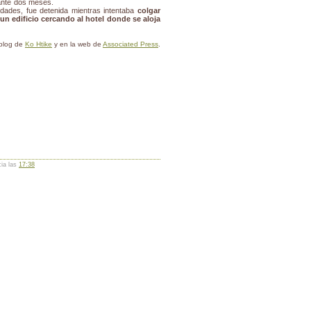
ante dos meses.
idades, fue detenida mientras intentaba
colgar
un edificio cercando al hotel donde se aloja
 blog de
Ko Htike
y en la web de
Associated Press
.
cia las
17:38