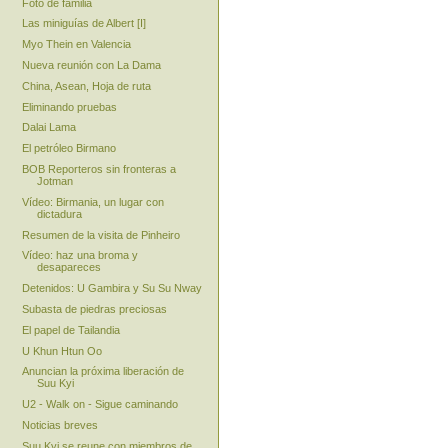
Foto de familia
Las miniguías de Albert [I]
Myo Thein en Valencia
Nueva reunión con La Dama
China, Asean, Hoja de ruta
Eliminando pruebas
Dalai Lama
El petróleo Birmano
BOB Reporteros sin fronteras a
Jotman
Vídeo: Birmania, un lugar con
dictadura
Resumen de la visita de Pinheiro
Vídeo: haz una broma y
desapareces
Detenidos: U Gambira y Su Su Nway
Subasta de piedras preciosas
El papel de Tailandia
U Khun Htun Oo
Anuncian la próxima liberación de
Suu Kyi
U2 - Walk on - Sigue caminando
Noticias breves
Suu Kyi se reune con miembros de