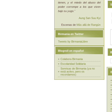
tienen, y el miedo del abuso del
S
poder corrompe a los que viven
bajo su yugo."
Aung San Suu Kyi
Escenas de
Más allá de Rangún
Birmania en Twitter
Tweets by BirmaniaLibre
Blogroll en español
B
Colabora Birmania
Escolaridad Solidaria
Sonrisas de Birmania (ya no
está activo, pero os
E
recordamos)