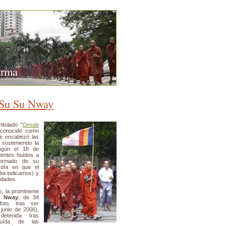
urma
 Su Su Nway
itulado "
Desde
conocido como
 encabezó las
 sosteniendo la
gún el 18 de
identes huídos a
nformado de su
 día en que el
iba indicamos) y
idades.
, la prominente
u Nway
, de 34
oto, tras ser
 junio de 2006),
detenida tras
huída de las