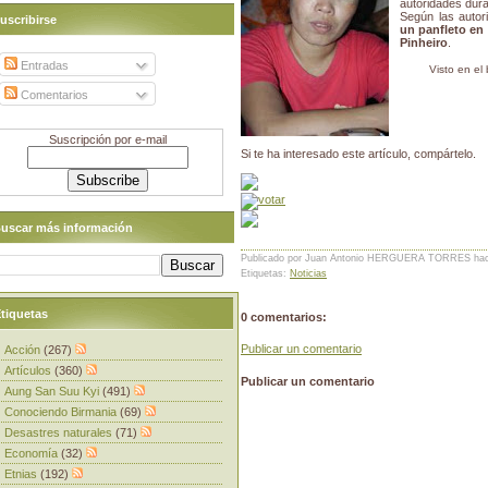
autoridades dur
Según las autor
uscribirse
un panfleto en 
Pinheiro
.
Entradas
Visto en el
Comentarios
Suscripción por e-mail
Si te ha interesado este artículo, compártelo.
uscar más información
Publicado por Juan Antonio HERGUERA TORRES
ha
Etiquetas:
Noticias
tiquetas
0 comentarios:
Publicar un comentario
Acción
(267)
Artículos
(360)
Publicar un comentario
Aung San Suu Kyi
(491)
Conociendo Birmania
(69)
Desastres naturales
(71)
Economía
(32)
Etnias
(192)