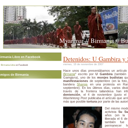
Myanmar // Birmania // B
Detenidos: U Gambira y
irmania Libre en Facebook
viernes, 16 de noviembre de 2007
Birmania Libre
on Facebook
Hace unos días presentábamos un artículo t
Birmania
" escrito por
U Gambira
(también 
migos de Birmania
Gamgiyra), uno de los
monjes budistas
que
manifestaciones
de septiembre (en la foto,
bandera
Shanga
en una protesta en Ran
septiembre). En los últimos días, varios dis
través de la frontera tailandesa han i
dentención
, el 4 de noviembre (justo el
Washintong Post
publicaba el artículo que arr
más que posible
tortura
por parte de las autor
Del mismo modo
activista
Su S
años (en la f
liberada el 6 de
también fue 
permanecer 