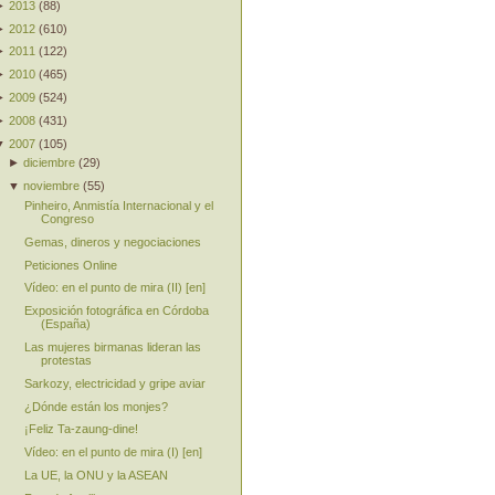
►
2013
(
88
)
►
2012
(
610
)
►
2011
(
122
)
►
2010
(
465
)
►
2009
(
524
)
►
2008
(
431
)
▼
2007
(
105
)
►
diciembre
(
29
)
▼
noviembre
(
55
)
Pinheiro, Anmistía Internacional y el
Congreso
Gemas, dineros y negociaciones
Peticiones Online
Vídeo: en el punto de mira (II) [en]
Exposición fotográfica en Córdoba
(España)
Las mujeres birmanas lideran las
protestas
Sarkozy, electricidad y gripe aviar
¿Dónde están los monjes?
¡Feliz Ta-zaung-dine!
Vídeo: en el punto de mira (I) [en]
La UE, la ONU y la ASEAN