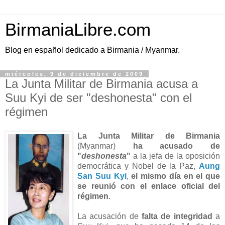
BirmaniaLibre.com
Blog en español dedicado a Birmania / Myanmar.
miércoles, 9 de diciembre de 2009
La Junta Militar de Birmania acusa a
Suu Kyi de ser "deshonesta" con el
régimen
La Junta Militar de Birmania
(Myanmar)
ha acusado de
"
deshonesta
"
a la jefa de la oposición
democrática y Nobel de la Paz,
Aung
San Suu Kyi
,
el mismo día en el que
se reunió con el enlace oficial del
régimen
.
La acusación de
falta de integridad
a