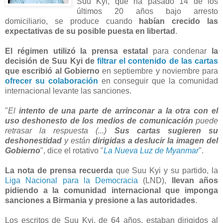
Suu Kyi, que ha pasado 14 de los
últimos 20 años bajo arresto
domiciliario, se produce cuando
habían crecido las
expectativas de su posible puesta en libertad
.
El régimen utilizó la prensa estatal
para condenar
la
decisión de Suu Kyi de
filtrar el contenido de las cartas
que escribió al Gobierno
en septiembre y noviembre para
ofrecer su colaboración
en conseguir que la comunidad
internacional levante las sanciones.
"
El
intento de una parte de arrinconar a la otra con el
uso deshonesto de los medios de comunicación
puede
retrasar la respuesta (...)
Sus cartas sugieren su
deshonestidad
y están
dirigidas a deslucir la imagen del
Gobierno
", dice el rotativo "
La Nueva Luz de Myanmar
".
La nota de prensa recuerda
que Suu Kyi y su partido, la
Liga Nacional para la Democracia
(LND),
llevan años
pidiendo a la comunidad internacional que imponga
sanciones a Birmania y presione a las autoridades
.
Los escritos de Suu Kyi, de 64 años, estaban dirigidos al