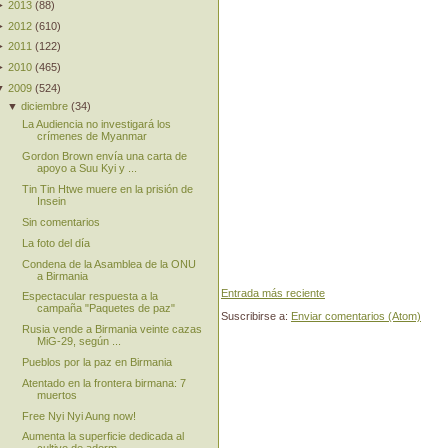
►
2013
(
88
)
►
2012
(
610
)
►
2011
(
122
)
►
2010
(
465
)
▼
2009
(
524
)
▼
diciembre
(
34
)
La Audiencia no investigará los
crímenes de Myanmar
Gordon Brown envía una carta de
apoyo a Suu Kyi y ...
Tin Tin Htwe muere en la prisión de
Insein
Sin comentarios
La foto del día
Condena de la Asamblea de la ONU
a Birmania
Entrada más reciente
Espectacular respuesta a la
campaña "Paquetes de paz"
Suscribirse a:
Enviar comentarios (Atom)
Rusia vende a Birmania veinte cazas
MiG-29, según ...
Pueblos por la paz en Birmania
Atentado en la frontera birmana: 7
muertos
Free Nyi Nyi Aung now!
Aumenta la superficie dedicada al