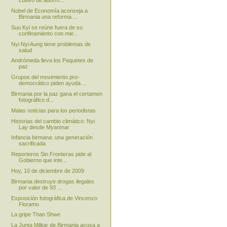
cultivo de adorm...
Nobel de Economía aconseja a
Birmania una reforma ...
Suu Kyi se reúne fuera de su
confinamiento con mie...
Nyi Nyi Aung tiene problemas de
salud
Andrómeda lleva los Paquetes de
paz
Grupos del movimiento pro-
democrático piden ayuda ...
Birmania por la paz gana el certamen
fotográfico d...
Malas noticias para los periodistas
Historias del cambio climático: Nyi
Lay desde Myanmar
Infancia birmana: una generación
sacrificada
Reporteros Sin Fronteras pide al
Gobierno que inte...
Hoy, 10 de diciembre de 2009
Birmania destruye drogas ilegales
por valor de 93 ...
Exposición fotográfica de Vincenzo
Floramo
La gripe Than Shwe
La Junta Militar de Birmania acusa a