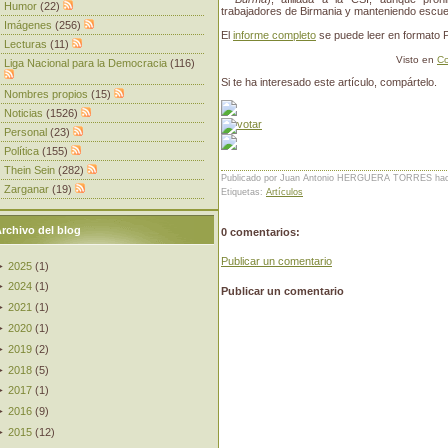
Humor
(22)
trabajadores de Birmania y manteniendo escuel
Imágenes
(256)
El
informe completo
se puede leer en formato 
Lecturas
(11)
Visto en
Co
Liga Nacional para la Democracia
(116)
Si te ha interesado este artículo, compártelo.
Nombres propios
(15)
Noticias
(1526)
Personal
(23)
Política
(155)
Thein Sein
(282)
Publicado por Juan Antonio HERGUERA TORRES
ha
Zarganar
(19)
Etiquetas:
Artículos
rchivo del blog
0 comentarios:
Publicar un comentario
►
2025
(
1
)
►
2024
(
1
)
Publicar un comentario
►
2021
(
1
)
►
2020
(
1
)
►
2019
(
2
)
►
2018
(
5
)
►
2017
(
1
)
►
2016
(
9
)
►
2015
(
12
)