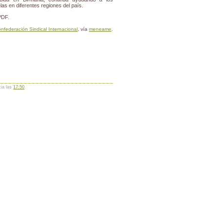
as en diferentes regiones del país.
PDF.
nfederación Sindical Internacional
, vía
meneame
.
cia las
17:50