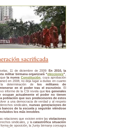
urma
eración sacrificada
selas, 11 de diciembre de 2009:
En 2010, la
ta militar birmana organizará “
elecciones
”
,
nque
la nueva
Constitución
, cuya aprobación
anizó en 2008, no deja lugar a dudas en cuanto
la determinación de
los militares de
tenerse en el poder tras el escrutinio
. El
vo informe de la CSI revela que
los generales
e ocupan actualmente el poder no tienen
la población que sus predecesores de estos
volver a una democracia de verdad y al respeto
 derechos sindicales,
nuevas generaciones de
s bancos de la escuela y seguirán viéndose
 incluidos los más innobles
.
as relaciones que existen entre las
violaciones
derechos sindicales, y la
catastrófica situación
r forma de oposición, la Junta birmana consagra