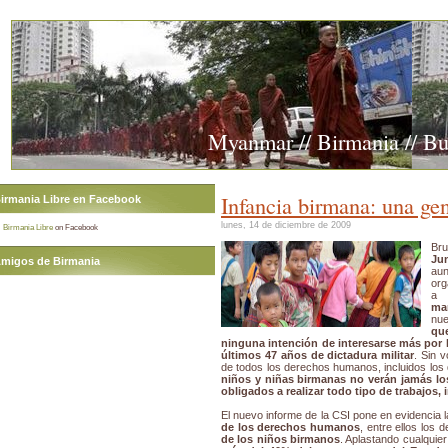
Myanmar // Birmania // B
Infancia birmana: una gen
irmania Libre en Facebook
lunes, 14 de diciembre de 2009
Birmania Libre
on Facebook
Bru
Jun
migos de Birmania
au
org
a 
man
nue
qu
ninguna intención de interesarse más por 
últimos 47 años de dictadura militar
. Sin 
de todos los derechos humanos, incluidos los
niños y niñas birmanas no verán jamás lo
obligados a realizar todo tipo de trabajos,
El nuevo informe de la CSI pone en evidencia l
de los derechos humanos
, entre ellos los 
de los niños birmanos
. Aplastando cualquie