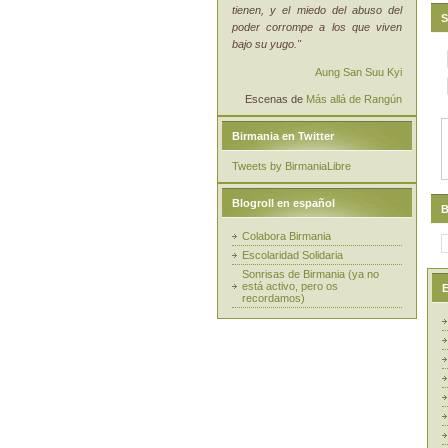
tienen, y el miedo del abuso del
S
poder corrompe a los que viven
bajo su yugo."
Aung San Suu Kyi
Escenas de
Más allá de Rangún
Birmania en Twitter
Tweets by BirmaniaLibre
Blogroll en español
B
Colabora Birmania
Escolaridad Solidaria
Sonrisas de Birmania (ya no
está activo, pero os
E
recordamos)