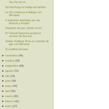
Suu Kyi de se...
Nyi Nyi Aung en huelga de hambre
La UE comienza el diálogo con
Birmania
4 activistas detenidas por dar
limosna a monjes
Paquetes de paz: primer envío
El Tribunal Supremo acepta el
recurso de Suu Kyi
Swiber Holdings firma un contrato de
gas con Birmania
El conflicto birmano
►
noviembre
(
44
)
►
octubre
(
29
)
►
septiembre
(
58
)
►
agosto
(
72
)
►
julio
(
13
)
►
junio
(
39
)
►
mayo
(
94
)
►
abril
(
30
)
►
marzo
(
43
)
►
febrero
(
41
)
►
enero
(
27
)