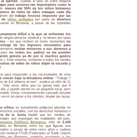
al ejército
, cuando el país no sufre ninguna
ajas para sectores tan importantes como la
do:
menos del 55% de los niños birmanos
ientos de miles de ellos trabajan cada día
égimen del
trabajo forzoso impuesto por las
za de
niños soldados
por parte de
diversos
cuente en Birmania, a pesar de las repetidas
umamente difícil a la que se enfrentan los
 de ningún derecho sindical y no tienen por tanto
rios
– los que reciben en estos momentos
no
ntaje de los ingresos necesarios para
 birmanos
incitan entonces a sus alumnos a
 pero
no todos los padres se las pueden
zación genera ya de por sí muchos gastos
tc.). Este sistema, existente a todos los niveles
cenas de miles de niños dejen la escuela y
o
.
reno para responder a las necesidades de este
 crecen bajo la dictadura militar
: “
Trabajo 7
rio de 8,6 dólares al mes
”, explica un niño de 11
. “
Hay otros niños que no ganan más que 6
 día, y puedo dormir en un pequeño local, pero
entado. Estoy constantemente cansado durante
ervir sin parar a los clientes, limpiar las tazas,
a crítica
, es sumamente peligroso abordar en
derechos sociales, con los derechos humanos o
ra de la Junta
impide que los medios de
rtajes que expongan las realidades del país.
ioneros Políticos Birmanos
, más de
2.100
dos en Birmania, entre los que figuran una
denados a penas de entre cinco años y cadena
ción sindical FTUB (
Federation of Trade Unions
hibida en Birmania, continúa ayudando a los