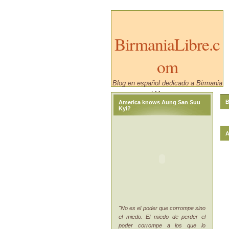
BirmaniaLibre.c
om
Blog en español dedicado a Birmania
/ Myanmar.
B
America knows Aung San Suu
Kyi?
A
"No es el poder que corrompe sino
el miedo. El miedo de perder el
poder corrompe a los que lo