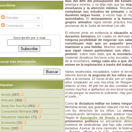
más del 40% del presupuesto del Estado 
amenaza exterior, y no deja más que las
mig
uscribirse
enseñanza y la atención médica
. Resulta
completan sus estudios de primaria
, y
c
durantes largas horas
, a veces bajo el r
Entradas
autoridades
. El
reclutamiento a la fuer
grupos armados
sigue siendo práctica fre
Comentarios
promesas de la Junta de terminar con ello.
El informe pone en evidencia la
situación s
docentes birmanos
, los cuales no disfrutan
Suscripción por e-mail
ninguna posibilidad de negociar sus sala
constituyen más que un pequeño porce
mantener a una familia
. Muchos docentes
que sigan clases particulares con ellos
,
permitir
, sobre todo dado que
la escolari
(material, donativos forzosos a las escuelas, e
de la enseñanza,
obliga cada año a que de
uscar más información
entren en la explotación a través del trabaj
Varios testimonios recopilados sobre el ter
informe ilustran
la angustia de los niños que
días a la semana, 12 horas al día, por un sala
años empleado en una tea-shop de Rangún
tiquetas
dólares al mes. Mi jefe me da dos comidas al
somos muchos a apiñarnos en ese local recal
el día porque no duermo lo suficiente. Hay que s
Acción
(267)
el suelo,...
”
Artículos
(360)
Como
la dictadura militar no tolera ningun
Aung San Suu Kyi
(491)
Birmania temas que guarden relación con los 
con los derechos de los niños. La
censu
Conociendo Birmania
(69)
comunicación birmanos puedan publicar repo
Desastres naturales
(71)
Según la
Asociación de Ayuda a los Pris
prisioneros políticos
se encuentran deteni
Economía
(32)
treintena de sindicalistas que han sido con
Etnias
(192)
perpetua. A pesar de esta represión, la federa
– Burma
), afiliada a la CSI, aunque pro