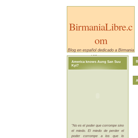
BirmaniaLibre.c
om
Blog en español dedicado a Birmania
/ Myanmar.
B
America knows Aung San Suu
Kyi?
A
"No es el poder que corrompe sino
el miedo. El miedo de perder el
poder corrompe a los que lo