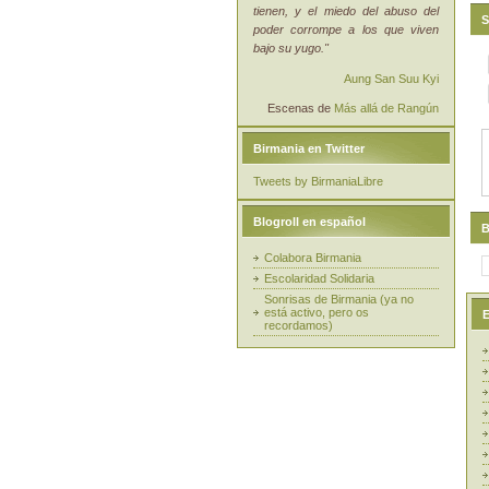
tienen, y el miedo del abuso del
S
poder corrompe a los que viven
bajo su yugo."
Aung San Suu Kyi
Escenas de
Más allá de Rangún
Birmania en Twitter
Tweets by BirmaniaLibre
Blogroll en español
B
Colabora Birmania
Escolaridad Solidaria
Sonrisas de Birmania (ya no
está activo, pero os
E
recordamos)