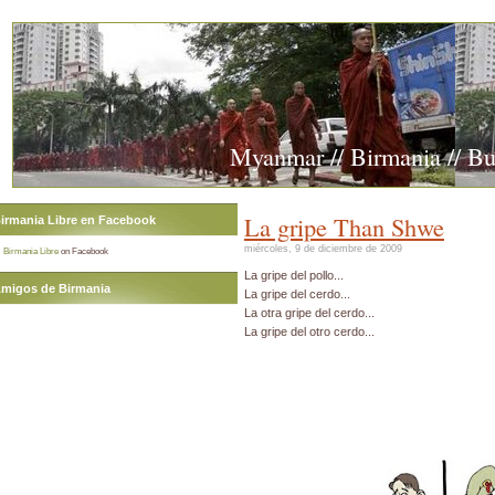
Myanmar // Birmania // B
La gripe Than Shwe
irmania Libre en Facebook
miércoles, 9 de diciembre de 2009
Birmania Libre
on Facebook
La gripe del pollo...
migos de Birmania
La gripe del cerdo...
La otra gripe del cerdo...
La gripe del otro cerdo...