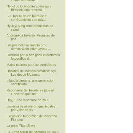
cultivo de adorm...
Nobel de Economía aconseja a
Birmania una reforma ...
Suu Kyi se reúne fuera de su
confinamiento con mie...
Nyi Nyi Aung tiene problemas de
salud
Andrómeda lleva los Paquetes de
paz
Grupos del movimiento pro-
democrático piden ayuda ...
Birmania por la paz gana el certamen
fotográfico d...
Malas noticias para los periodistas
Historias del cambio climático: Nyi
Lay desde Myanmar
Infancia birmana: una generación
sacrificada
Reporteros Sin Fronteras pide al
Gobierno que inte...
Hoy, 10 de diciembre de 2009
Birmania destruye drogas ilegales
por valor de 93 ...
Exposición fotográfica de Vincenzo
Floramo
La gripe Than Shwe
La Junta Militar de Birmania acusa a