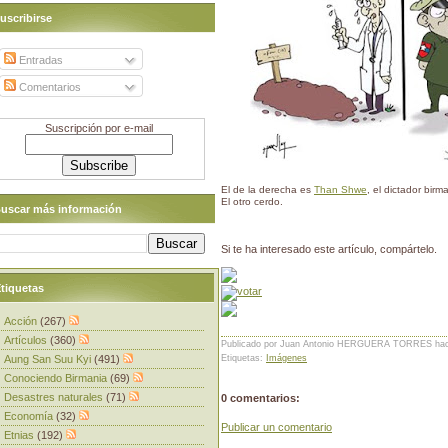
uscribirse
Entradas
Comentarios
Suscripción por e-mail
El de la derecha es
Than Shwe
, el dictador birm
El otro cerdo.
uscar más información
Si te ha interesado este artículo, compártelo.
tiquetas
Acción
(267)
Artículos
(360)
Publicado por Juan Antonio HERGUERA TORRES
ha
Aung San Suu Kyi
(491)
Etiquetas:
Imágenes
Conociendo Birmania
(69)
Desastres naturales
(71)
0 comentarios:
Economía
(32)
Publicar un comentario
Etnias
(192)