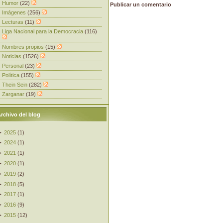
Humor
(22)
Publicar un comentario
Imágenes
(256)
Lecturas
(11)
Liga Nacional para la Democracia
(116)
Nombres propios
(15)
Noticias
(1526)
Personal
(23)
Política
(155)
Thein Sein
(282)
Zarganar
(19)
rchivo del blog
►
2025
(
1
)
►
2024
(
1
)
►
2021
(
1
)
►
2020
(
1
)
►
2019
(
2
)
►
2018
(
5
)
►
2017
(
1
)
►
2016
(
9
)
►
2015
(
12
)