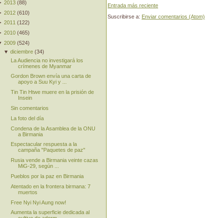
►
2013
(
88
)
Entrada más reciente
►
2012
(
610
)
Suscribirse a:
Enviar comentarios (Atom)
►
2011
(
122
)
►
2010
(
465
)
▼
2009
(
524
)
▼
diciembre
(
34
)
La Audiencia no investigará los
crímenes de Myanmar
Gordon Brown envía una carta de
apoyo a Suu Kyi y ...
Tin Tin Htwe muere en la prisión de
Insein
Sin comentarios
La foto del día
Condena de la Asamblea de la ONU
a Birmania
Espectacular respuesta a la
campaña "Paquetes de paz"
Rusia vende a Birmania veinte cazas
MiG-29, según ...
Pueblos por la paz en Birmania
Atentado en la frontera birmana: 7
muertos
Free Nyi Nyi Aung now!
Aumenta la superficie dedicada al