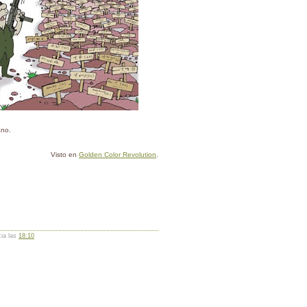
ano.
Visto en
Golden Color Revolution
.
cia las
18:10