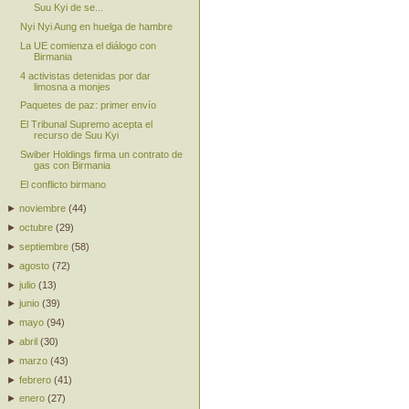
Suu Kyi de se...
Nyi Nyi Aung en huelga de hambre
La UE comienza el diálogo con
Birmania
4 activistas detenidas por dar
limosna a monjes
Paquetes de paz: primer envío
El Tribunal Supremo acepta el
recurso de Suu Kyi
Swiber Holdings firma un contrato de
gas con Birmania
El conflicto birmano
►
noviembre
(
44
)
►
octubre
(
29
)
►
septiembre
(
58
)
►
agosto
(
72
)
►
julio
(
13
)
►
junio
(
39
)
►
mayo
(
94
)
►
abril
(
30
)
►
marzo
(
43
)
►
febrero
(
41
)
►
enero
(
27
)