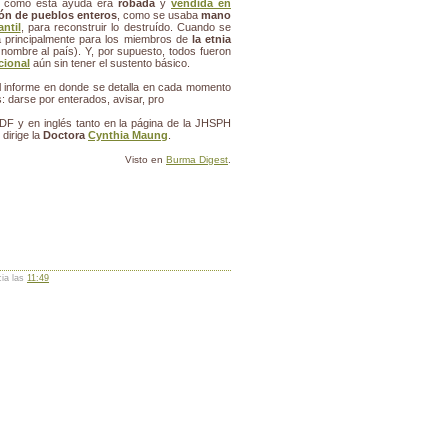
, como esta ayuda era
robada
y
vendida en
ión de pueblos enteros
, como se usaba
mano
antil
, para reconstruir lo destruído. Cuando se
a principalmente para los miembros de
la etnia
nombre al país). Y, por supuesto, todos fueron
cional
aún sin tener el sustento básico.
del informe en donde se detalla en cada momento
: darse por enterados, avisar, pro
F y en inglés tanto en la página de la JHSPH
 dirige la
Doctora
Cynthia Maung
.
Visto en
Burma Digest
.
cia las
11:49