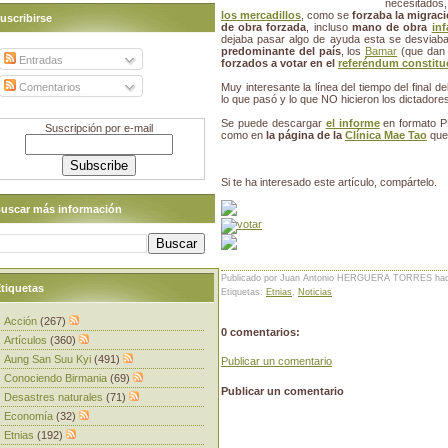
necesitados
los mercadillos
, como se
forzaba la migrac
uscribirse
de obra forzada
, incluso
mano de obra
inf
dejaba pasar algo de ayuda esta se desviab
predominante del país
, los
Bamar
(que dan 
Entradas
forzados a votar en el
referéndum constitu
Comentarios
Muy interesante la línea del tiempo del final 
lo que pasó y lo que NO hicieron los dictadores
Se puede descargar
el informe
en formato PD
Suscripción por e-mail
como en
la página de la
Clínica Mae Tao
que
Si te ha interesado este artículo, compártelo.
uscar más información
Publicado por Juan Antonio HERGUERA TORRES
ha
tiquetas
Etiquetas:
Etnias
,
Noticias
Acción
(267)
0 comentarios:
Artículos
(360)
Aung San Suu Kyi
(491)
Publicar un comentario
Conociendo Birmania
(69)
Publicar un comentario
Desastres naturales
(71)
Economía
(32)
Etnias
(192)