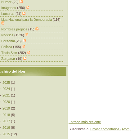
Humor
(22)
Imágenes
(256)
Lecturas
(11)
Liga Nacional para la Democracia
(116)
Nombres propios
(15)
Noticias
(1526)
Personal
(23)
Política
(155)
Thein Sein
(282)
Zarganar
(19)
rchivo del blog
►
2025
(
1
)
►
2024
(
1
)
►
2021
(
1
)
►
2020
(
1
)
►
2019
(
2
)
►
2018
(
5
)
►
2017
(
1
)
Entrada más reciente
►
2016
(
9
)
Suscribirse a:
Enviar comentarios (Atom)
►
2015
(
12
)