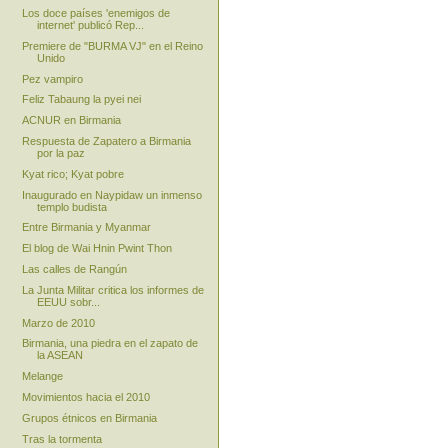
Los doce países 'enemigos de
internet' publicó Rep...
Premiere de "BURMA VJ" en el Reino
Unido
Pez vampiro
Feliz Tabaung la pyei nei
ACNUR en Birmania
Respuesta de Zapatero a Birmania
por la paz
Kyat rico; Kyat pobre
Inaugurado en Naypidaw un inmenso
templo budista
Entre Birmania y Myanmar
El blog de Wai Hnin Pwint Thon
Las calles de Rangún
La Junta Militar critica los informes de
EEUU sobr...
Marzo de 2010
Birmania, una piedra en el zapato de
la ASEAN
Melange
Movimientos hacia el 2010
Grupos étnicos en Birmania
Tras la tormenta