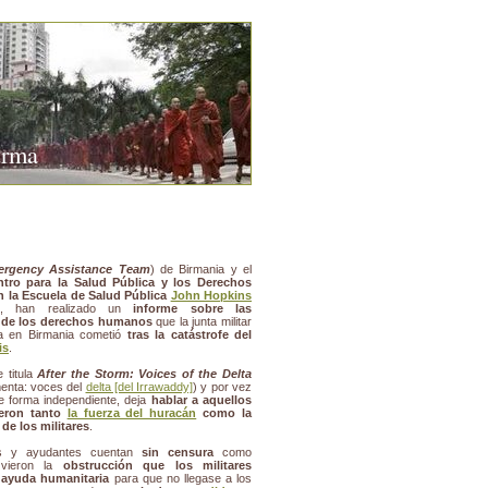
urma
rgency Assistance Team
) de Birmania y el
tro para la Salud Pública y los Derechos
 la Escuela de Salud Pública
John Hopkins
), han realizado un
informe sobre las
s de los derechos humanos
que la junta militar
a en Birmania cometió
tras la catástrofe del
is
.
e titula
After the Storm: Voices of the Delta
menta: voces del
delta [del Irrawaddy]
) y por vez
e forma independiente, deja
hablar a aquellos
eron tanto
la fuerza del huracán
como la
 de los militares
.
es y ayudantes cuentan
sin censura
como
 vieron la
obstrucción que los militares
 ayuda humanitaria
para que no llegase a los