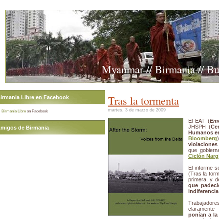
Myanmar // Birmania // B
Tras la tormenta
irmania Libre en Facebook
martes, 3 de marzo de 2009
Birmania Libre
on Facebook
El EAT (
Eme
JHSPH (
Cen
migos de Birmania
Humanos en
Bloomberg
violacione
que gobiern
Ciclón Narg
El informe s
(Tras la tor
primera, y d
que padeci
indiferencia
Trabajador
claramente
ponían a la