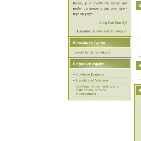
tienen, y el miedo del abuso del
S
poder corrompe a los que viven
bajo su yugo."
Aung San Suu Kyi
Escenas de
Más allá de Rangún
Birmania en Twitter
Tweets by BirmaniaLibre
Blogroll en español
B
Colabora Birmania
Escolaridad Solidaria
Sonrisas de Birmania (ya no
está activo, pero os
E
recordamos)