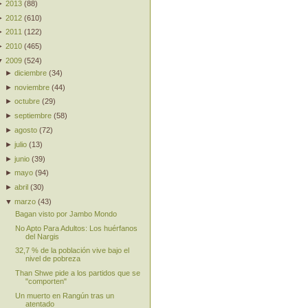
►
2013
(
88
)
►
2012
(
610
)
►
2011
(
122
)
►
2010
(
465
)
▼
2009
(
524
)
►
diciembre
(
34
)
►
noviembre
(
44
)
►
octubre
(
29
)
►
septiembre
(
58
)
►
agosto
(
72
)
►
julio
(
13
)
►
junio
(
39
)
►
mayo
(
94
)
►
abril
(
30
)
▼
marzo
(
43
)
Bagan visto por Jambo Mondo
No Apto Para Adultos: Los huérfanos
del Nargis
32,7 % de la población vive bajo el
nivel de pobreza
Than Shwe pide a los partidos que se
"comporten"
Un muerto en Rangún tras un
atentado