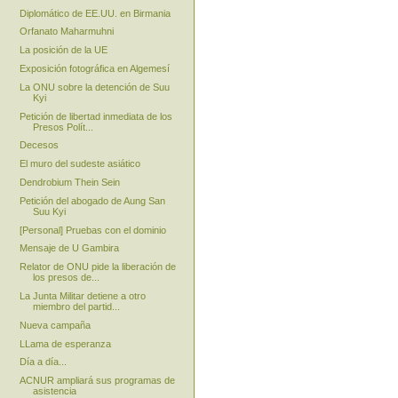
Diplomático de EE.UU. en Birmania
Orfanato Maharmuhni
La posición de la UE
Exposición fotográfica en Algemesí
La ONU sobre la detención de Suu
Kyi
Petición de libertad inmediata de los
Presos Polít...
Decesos
El muro del sudeste asiático
Dendrobium Thein Sein
Petición del abogado de Aung San
Suu Kyi
[Personal] Pruebas con el dominio
Mensaje de U Gambira
Relator de ONU pide la liberación de
los presos de...
La Junta Militar detiene a otro
miembro del partid...
Nueva campaña
LLama de esperanza
Día a día...
ACNUR ampliará sus programas de
asistencia