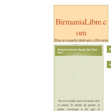
BirmaniaLibre.c
om
Blog en español dedicado a Birmania
/ Myanmar.
B
America knows Aung San Suu
Kyi?
A
"No es el poder que corrompe sino
el miedo. El miedo de perder el
poder corrompe a los que lo