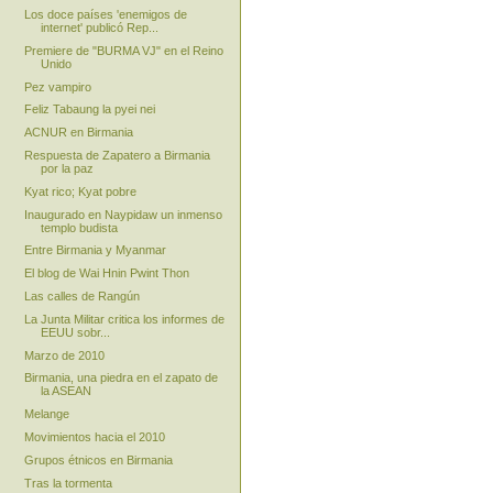
Los doce países 'enemigos de
internet' publicó Rep...
Premiere de "BURMA VJ" en el Reino
Unido
Pez vampiro
Feliz Tabaung la pyei nei
ACNUR en Birmania
Respuesta de Zapatero a Birmania
por la paz
Kyat rico; Kyat pobre
Inaugurado en Naypidaw un inmenso
templo budista
Entre Birmania y Myanmar
El blog de Wai Hnin Pwint Thon
Las calles de Rangún
La Junta Militar critica los informes de
EEUU sobr...
Marzo de 2010
Birmania, una piedra en el zapato de
la ASEAN
Melange
Movimientos hacia el 2010
Grupos étnicos en Birmania
Tras la tormenta