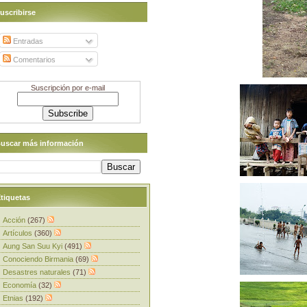
uscribirse
Entradas
Comentarios
Suscripción por e-mail
uscar más información
tiquetas
Acción
(267)
Artículos
(360)
Aung San Suu Kyi
(491)
Conociendo Birmania
(69)
Desastres naturales
(71)
Economía
(32)
Etnias
(192)