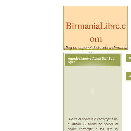
BirmaniaLibre.c
om
Blog en español dedicado a Birmania
/ Myanmar.
B
America knows Aung San Suu
Kyi?
A
"No es el poder que corrompe sino
el miedo. El miedo de perder el
poder corrompe a los que lo