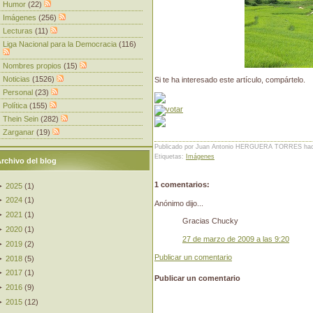
Humor
(22)
Imágenes
(256)
Lecturas
(11)
Liga Nacional para la Democracia
(116)
Nombres propios
(15)
Noticias
(1526)
Si te ha interesado este artículo, compártelo.
Personal
(23)
Política
(155)
Thein Sein
(282)
Zarganar
(19)
Publicado por Juan Antonio HERGUERA TORRES
ha
Etiquetas:
Imágenes
rchivo del blog
1 comentarios:
►
2025
(
1
)
►
2024
(
1
)
Anónimo dijo...
►
2021
(
1
)
Gracias Chucky
►
2020
(
1
)
27 de marzo de 2009 a las 9:20
►
2019
(
2
)
Publicar un comentario
►
2018
(
5
)
►
2017
(
1
)
Publicar un comentario
►
2016
(
9
)
►
2015
(
12
)