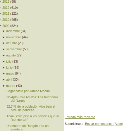
►
2013
(
88
)
►
2012
(
610
)
►
2011
(
122
)
►
2010
(
465
)
▼
2009
(
524
)
►
diciembre
(
34
)
►
noviembre
(
44
)
►
octubre
(
29
)
►
septiembre
(
58
)
►
agosto
(
72
)
►
julio
(
13
)
►
junio
(
39
)
►
mayo
(
94
)
►
abril
(
30
)
▼
marzo
(
43
)
Bagan visto por Jambo Mondo
No Apto Para Adultos: Los huérfanos
del Nargis
32,7 % de la población vive bajo el
nivel de pobreza
Than Shwe pide a los partidos que se
Entrada más reciente
"comporten"
Suscribirse a:
Enviar comentarios (Atom)
Un muerto en Rangún tras un
atentado