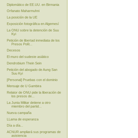
Diplomático de EE.UU. en Birmania
Orfanato Maharmuhni
La posición de la UE
Exposición fotográfica en Algemesí
La ONU sobre la detención de Suu
Kyi
Petición de libertad inmediata de los
Presos Polít...
Decesos
El muro del sudeste asiático
Dendrobium Thein Sein
Petición del abogado de Aung San
Suu Kyi
[Personal] Pruebas con el dominio
Mensaje de U Gambira
Relator de ONU pide la liberación de
los presos de...
La Junta Militar detiene a otro
miembro del partid...
Nueva campaña
LLama de esperanza
Día a día...
ACNUR ampliará sus programas de
asistencia