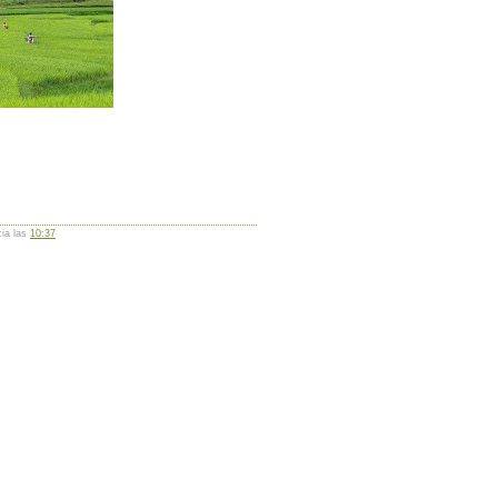
cia las
10:37