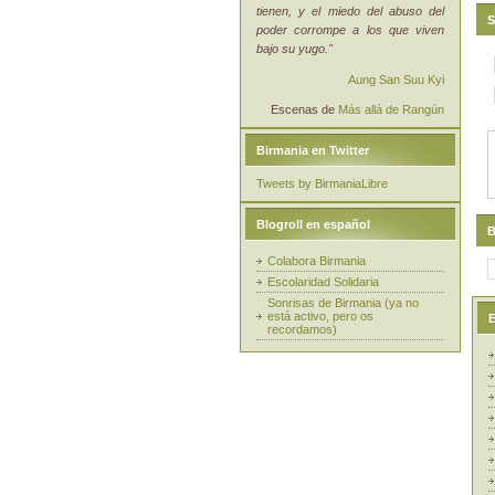
tienen, y el miedo del abuso del
S
poder corrompe a los que viven
bajo su yugo."
Aung San Suu Kyi
Escenas de
Más allá de Rangún
Birmania en Twitter
Tweets by BirmaniaLibre
Blogroll en español
B
Colabora Birmania
Escolaridad Solidaria
Sonrisas de Birmania (ya no
está activo, pero os
E
recordamos)