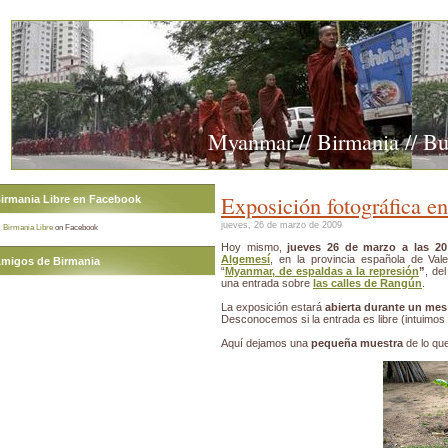
Myanmar // Birmania // B
Exposición fotográfica e
irmania Libre en Facebook
jueves, 26 de marzo de 2009
Birmania Libre
on Facebook
Hoy mismo,
jueves 26 de marzo a las 20
Algemesí
, en la provincia española de Val
migos de Birmania
“
Myanmar, de espaldas a la represión
”
, de
una entrada sobre
las calles de Rangún
.
La exposición estará
abierta durante un mes
Desconocemos si la entrada es libre (intuimos 
Aquí dejamos una
pequeña muestra
de lo que