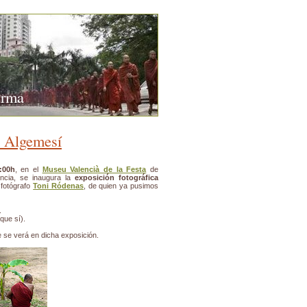
urma
n Algemesí
:00h
, en el
Museu Valencià de la Festa
de
encia, se inaugura la
exposición fotográfica
l fotógrafo
Toni Ródenas
, de quien ya pusimos
.
que sí).
 se verá en dicha exposición.