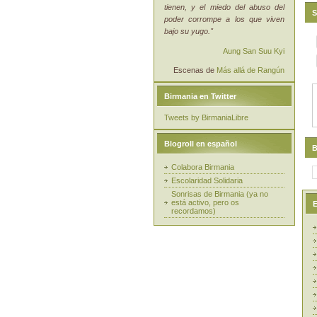
tienen, y el miedo del abuso del
S
poder corrompe a los que viven
bajo su yugo."
Aung San Suu Kyi
Escenas de
Más allá de Rangún
Birmania en Twitter
Tweets by BirmaniaLibre
Blogroll en español
B
Colabora Birmania
Escolaridad Solidaria
Sonrisas de Birmania (ya no
está activo, pero os
E
recordamos)