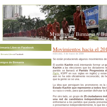
Myanmar // Birmania // B
Movimientos hacia el 20
irmania Libre en Facebook
miércoles, 4 de marzo de 2009
Birmania Libre
on Facebook
Se están produciendo algunos movimientos de
migos de Birmania
El pueblo
Kachin
está intentando formar un
p
Kachin
a las elecciones que los dictadores t
partido se llamará el
Partido Progresista 
Party
, KSPP en sus siglas en inglés) y estar
aún no ha sido oficialmente reconocido; de h
que la gente se se una.
La idea que persiguen los promotores es la
Estado Kachin que represente a todos los 
su raza o credo, para que puedan disfrutar la li
Por otro lado, un grupo de
25 ciudadanos ind
una red de candidatos independientes
qu
enfrentarse a los partidos que pueda presentar
o presentarse independientemente, lo que les d