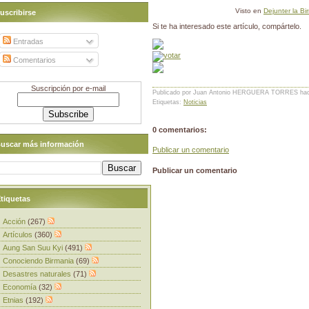
Visto en
Dejunter la Bi
uscribirse
Si te ha interesado este artículo, compártelo.
Entradas
Comentarios
Suscripción por e-mail
Publicado por Juan Antonio HERGUERA TORRES
ha
Etiquetas:
Noticias
0 comentarios:
uscar más información
Publicar un comentario
Publicar un comentario
tiquetas
Acción
(267)
Artículos
(360)
Aung San Suu Kyi
(491)
Conociendo Birmania
(69)
Desastres naturales
(71)
Economía
(32)
Etnias
(192)