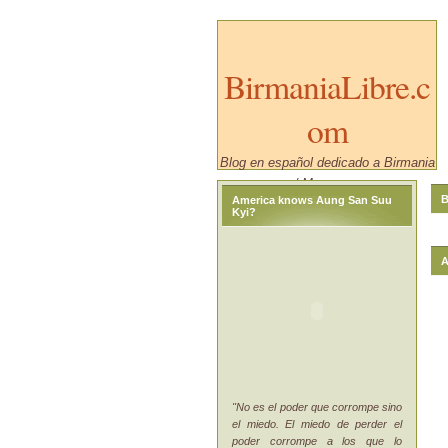
BirmaniaLibre.c
om
Blog en español dedicado a Birmania
/ Myanmar.
B
America knows Aung San Suu
Kyi?
A
"No es el poder que corrompe sino
el miedo. El miedo de perder el
poder corrompe a los que lo