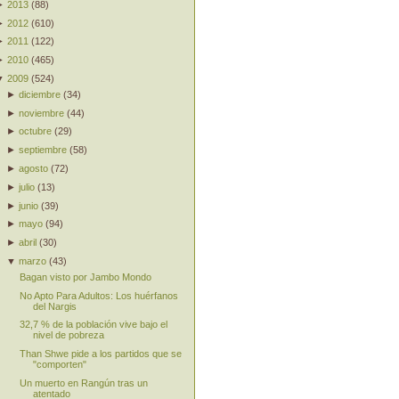
►
2013
(
88
)
►
2012
(
610
)
►
2011
(
122
)
►
2010
(
465
)
▼
2009
(
524
)
►
diciembre
(
34
)
►
noviembre
(
44
)
►
octubre
(
29
)
►
septiembre
(
58
)
►
agosto
(
72
)
►
julio
(
13
)
►
junio
(
39
)
►
mayo
(
94
)
►
abril
(
30
)
▼
marzo
(
43
)
Bagan visto por Jambo Mondo
No Apto Para Adultos: Los huérfanos
del Nargis
32,7 % de la población vive bajo el
nivel de pobreza
Than Shwe pide a los partidos que se
"comporten"
Un muerto en Rangún tras un
atentado