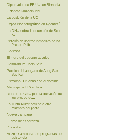
Diplomático de EE.UU. en Birmania
Orfanato Maharmuhni
La posición de la UE
Exposición fotográfica en Algemesí
La ONU sobre la detención de Suu
Kyi
Petición de libertad inmediata de los
Presos Polít...
Decesos
El muro del sudeste asiático
Dendrobium Thein Sein
Petición del abogado de Aung San
Suu Kyi
[Personal] Pruebas con el dominio
Mensaje de U Gambira
Relator de ONU pide la liberación de
los presos de...
La Junta Militar detiene a otro
miembro del partid...
Nueva campaña
LLama de esperanza
Día a día...
ACNUR ampliará sus programas de
asistencia