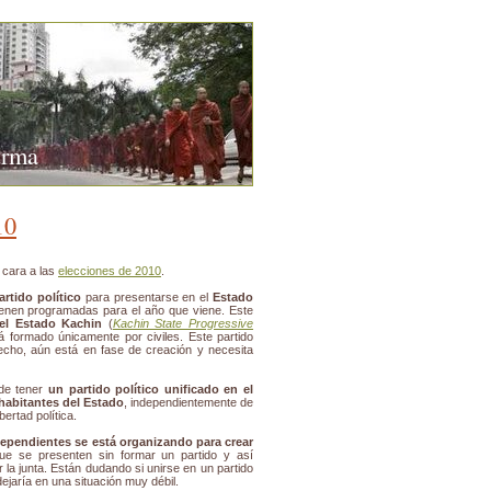
urma
10
 cara a las
elecciones de 2010
.
artido político
para presentarse en el
Estado
ienen programadas para el año que viene. Este
del Estado Kachin
(
Kachin State Progressive
á formado únicamente por civiles. Este partido
echo, aún está en fase de creación y necesita
 de tener
un partido político unificado en el
habitantes del Estado
, independientemente de
bertad política.
ependientes se está organizando para crear
e se presenten sin formar un partido y así
 la junta. Están dudando si unirse en un partido
ejaría en una situación muy débil.