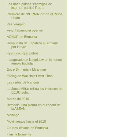
Los doce países 'enemigos de
internet' publicó Rep...
Premiere de "BURMA VJ" en el Reino
Unido
Pez vampiro
Feliz Tabaung la pyei nei
ACNUR en Birmania
Respuesta de Zapatero a Birmania
por la paz
Kyat rico; Kyat pobre
Inaugurado en Naypidaw un inmenso
templo budista
Entre Birmania y Myanmar
El blog de Wai Hnin Pwint Thon
Las calles de Rangún
La Junta Militar critica los informes de
EEUU sobr...
Marzo de 2010
Birmania, una piedra en el zapato de
la ASEAN
Melange
Movimientos hacia el 2010
Grupos étnicos en Birmania
Tras la tormenta