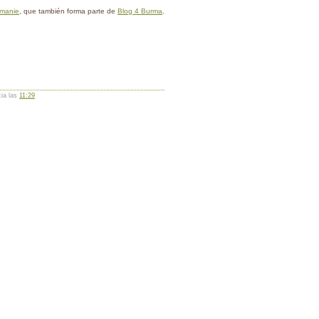
rmanie
, que también forma parte de
Blog 4 Burma
.
cia las
11:29