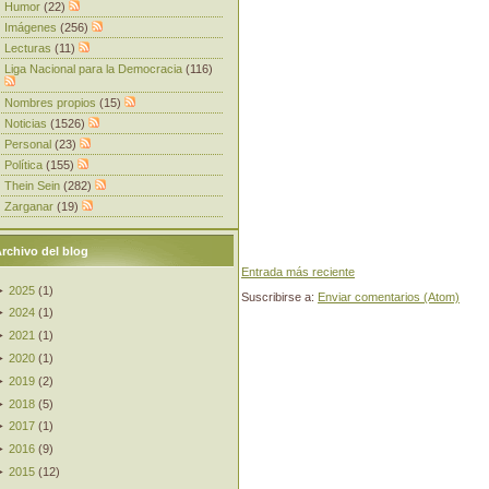
Humor
(22)
Imágenes
(256)
Lecturas
(11)
Liga Nacional para la Democracia
(116)
Nombres propios
(15)
Noticias
(1526)
Personal
(23)
Política
(155)
Thein Sein
(282)
Zarganar
(19)
rchivo del blog
Entrada más reciente
►
2025
(
1
)
Suscribirse a:
Enviar comentarios (Atom)
►
2024
(
1
)
►
2021
(
1
)
►
2020
(
1
)
►
2019
(
2
)
►
2018
(
5
)
►
2017
(
1
)
►
2016
(
9
)
►
2015
(
12
)