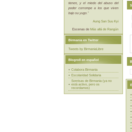
tienen, y el miedo del abuso del
S
poder corrompe a los que viven
bajo su yugo."
Aung San Suu Kyi
Escenas de
Más allá de Rangún
Birmania en Twitter
Tweets by BirmaniaLibre
Blogroll en español
B
Colabora Birmania
Escolaridad Solidaria
Sonrisas de Birmania (ya no
está activo, pero os
E
recordamos)