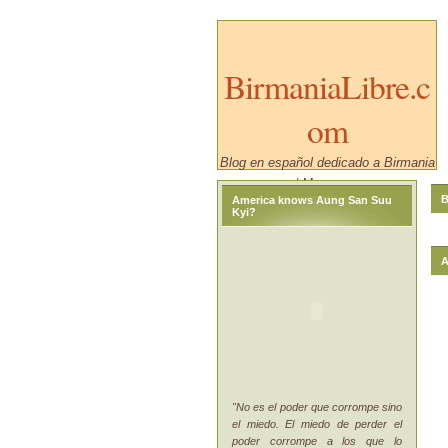
BirmaniaLibre.c
om
Blog en español dedicado a Birmania
/ Myanmar.
B
America knows Aung San Suu
Kyi?
A
"No es el poder que corrompe sino
el miedo. El miedo de perder el
poder corrompe a los que lo