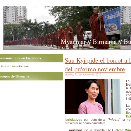
Myanmar // Birmania // B
Suu Kyi pide el boicot a 
irmania Libre en Facebook
del próximo noviembre
Birmania Libre
on Facebook
martes, 31 de agosto de 2010
migos de Birmania
La
Nob
a 
que
co
ind
L
co
ile
De
legislativos
por considerar "
injusta
" la
no
presentarse como candidata.
El
portavoz
de la disuelta LND,
Nyan Win