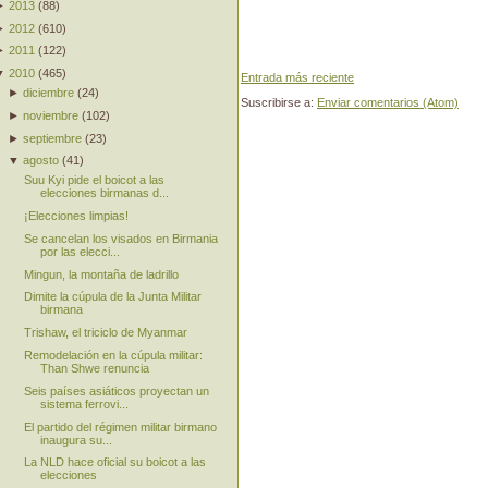
►
2013
(
88
)
►
2012
(
610
)
►
2011
(
122
)
▼
2010
(
465
)
Entrada más reciente
►
diciembre
(
24
)
Suscribirse a:
Enviar comentarios (Atom)
►
noviembre
(
102
)
►
septiembre
(
23
)
▼
agosto
(
41
)
Suu Kyi pide el boicot a las
elecciones birmanas d...
¡Elecciones limpias!
Se cancelan los visados en Birmania
por las elecci...
Mingun, la montaña de ladrillo
Dimite la cúpula de la Junta Militar
birmana
Trishaw, el triciclo de Myanmar
Remodelación en la cúpula militar:
Than Shwe renuncia
Seis países asiáticos proyectan un
sistema ferrovi...
El partido del régimen militar birmano
inaugura su...
La NLD hace oficial su boicot a las
elecciones