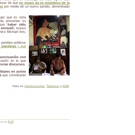
pesar de que
un grupo de ex miembros de la
es
por medio de un nuevo partido, denominado
jer que es vista
ia, presentar su
o por
haber sido
e
enviudó
, estuvo
ánico Michael Aris,
 partidos políticos
 banderas
y que
autorización con
casión en la que
unciar discursos
.
litares en activo
s
que constituirán
Visto en
Intereconomía
,
Telecinco
y
ADN
.
cia las
8:15