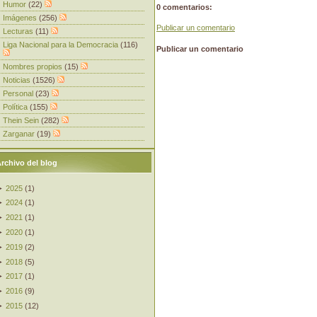
Humor
(22)
0 comentarios:
Imágenes
(256)
Publicar un comentario
Lecturas
(11)
Liga Nacional para la Democracia
(116)
Publicar un comentario
Nombres propios
(15)
Noticias
(1526)
Personal
(23)
Política
(155)
Thein Sein
(282)
Zarganar
(19)
rchivo del blog
►
2025
(
1
)
►
2024
(
1
)
►
2021
(
1
)
►
2020
(
1
)
►
2019
(
2
)
►
2018
(
5
)
►
2017
(
1
)
►
2016
(
9
)
►
2015
(
12
)