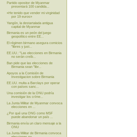
Partido opositor de Myanmar
presentará 100 candida...
«He tenido que vender mi virginidad
por 19 euros»
Yangón, la destartalada antigua
capital de Myanmar
Birmania es un peón del juego
geopolítico entre EE...
El régimen birmano asegura comicios
"libres y just...
EE.UU.: "Las elecciones en Birmania
no serán creíb...
Ban pide que las elecciones de
Birmania sean "libr...
Apoyos a la Comisión de
Investigacion sobre Birmania
EE.UU. multa a Barclays por operar
con países sanc...
Una comisión de la ONU podría
investigar los críme...
La Junta Militar de Myanmar convoca
elecciones en ...
¿Por qué una ONG como MSF
puede abandonar un país ...
Birmania envía un claro mensaje a la
ONU
La Junta Militar de Birmania convoca
elecciones po...