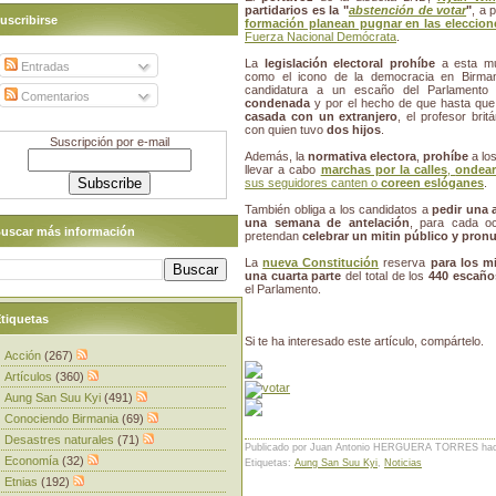
partidarios es la "
abstención de votar
"
, a 
uscribirse
formación planean pugnar en las eleccion
Fuerza Nacional Demócrata
.
La
legislación electoral
prohíbe
a esta mu
Entradas
como el icono de la democracia en Birman
candidatura a un escaño del Parlament
Comentarios
condenada
y por el hecho de que hasta qu
casada con un extranjero
, el profesor brit
con quien tuvo
dos hijos
.
Suscripción por e-mail
Además, la
normativa electora
,
prohíbe
a los
llevar a cabo
marchas por la calles
,
ondear
sus seguidores canten o
coreen eslóganes
.
También obliga a los candidatos a
pedir una 
una semana de antelación
, para cada o
uscar más información
pretendan
celebrar un mitin público y pron
La
nueva Constitución
reserva
para los mi
una cuarta parte
del total de los
440 escaño
el Parlamento.
tiquetas
Si te ha interesado este artículo, compártelo.
Acción
(267)
Artículos
(360)
Aung San Suu Kyi
(491)
Conociendo Birmania
(69)
Desastres naturales
(71)
Publicado por Juan Antonio HERGUERA TORRES
ha
Economía
(32)
Etiquetas:
Aung San Suu Kyi
,
Noticias
Etnias
(192)