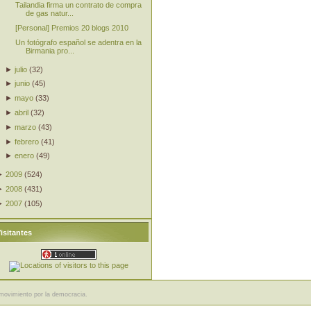
Tailandia firma un contrato de compra
de gas natur...
[Personal] Premios 20 blogs 2010
Un fotógrafo español se adentra en la
Birmania pro...
►
julio
(
32
)
►
junio
(
45
)
►
mayo
(
33
)
►
abril
(
32
)
►
marzo
(
43
)
►
febrero
(
41
)
►
enero
(
49
)
►
2009
(
524
)
►
2008
(
431
)
►
2007
(
105
)
isitantes
movimiento por la democracia.