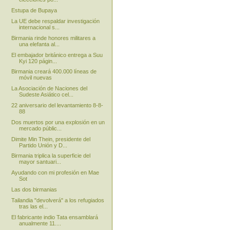
Estupa de Bupaya
La UE debe respaldar investigación
internacional s...
Birmania rinde honores militares a
una elefanta al...
El embajador británico entrega a Suu
Kyi 120 págin...
Birmania creará 400.000 líneas de
móvil nuevas
La Asociación de Naciones del
Sudeste Asiático cel...
22 aniversario del levantamiento 8-8-
88
Dos muertos por una explosión en un
mercado públic...
Dimite Min Thein, presidente del
Partido Unión y D...
Birmania triplica la superficie del
mayor santuari...
Ayudando con mi profesión en Mae
Sot
Las dos birmanias
Tailandia "devolverá" a los refugiados
tras las el...
El fabricante indio Tata ensamblará
anualmente 11....