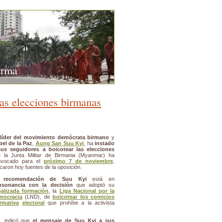
urma
las elecciones birmanas
líder del movimiento demócrata birmano
y
el de la Paz
,
Aung San Suu Kyi
, ha
instado
sus seguidores a boicotear las elecciones
 la Junta Militar de Birmania (Myanmar) ha
nvocado para el
próximo 7 de noviembre
,
icaron hoy fuentes de la oposición.
a
recomendación de Suu Kyi
está en
nsonancia con la decisión
que adoptó su
galizada formación
, la
Liga Nacional por la
mocracia
(LND), de
boicotear los comicios
rmativa
electoral
que prohíbe a la activista
, indicó que
el mensaje de Suu Kyi a sus