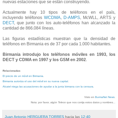
nuevas estaciones que se están construyendo.
Actualmente hay 10 tipos de teléfonos en el país,
incluyendo teléfonos
WCDMA
,
D-AMPS
, McWLL, ARTS y
DECT
, que junto con los auto-teléfonos han alcanzado la
cantidad de 866.084 líneas.
Las figuras estadísticas muestran que la densidad de
teléfonos en Birmania es de 37 por cada 1.000 habitantes.
Birmania introdujo los teléfonos móviles en 1993, los
DECT y CDMA en 1997 y los GSM en 2002
.
Relacionadas
:
El precio de un móvil en Birmania
.
Birmania autoriza el uso del móvil en su nueva capital
.
Alcatel niega las acusaciones de ayudar a la junta birmana con la censura
.
Visto en
BurmaNet News
.
Nota: por favor, algún
Teleco
que nos corrija estos datos y nombres...
Juan Antonio HERGUERA TORRES
hacia las
12:40