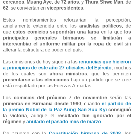
cercanos
,
Muang Aye
, de
72 años
, y
Thura Shwe Man
, de
62
, se conviertan en
vicepresidentes
.
Estos nombramientos reforzarían la percepción,
ampliamente extendida entre los
analistas políticos
, de
que
estos comicios supondrán una farsa
en la que
los
principales generales birmanos se limitarán a
intercambiar el uniforme militar por la ropa de civil
sin
alterar la estructura de poder del país.
Las dimisiones de hoy siguen a las
renuncias que hicieron
a principios de este año 27 oficiales del Ejército
, muchos
de los cuales son
ahora ministros
, que les permiten
presentarse a las elecciones
bajo un partido que se cree
está respaldado por las Fuerzas Armadas.
Los
comicios del próximo 7 de noviembre
serán las
primeras en Birmania desde 1990
, cuando
el partido de
la premio Nobel de la Paz
Aung San Suu Kyi
consiguió
la victoria
, aunque el
resultado fue ignorado por el
régimen
y
anulado el pasado mes de marzo
.
De acuerdo con la
Constitución birmana de 2008
, los