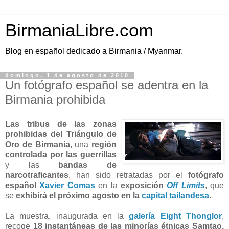
BirmaniaLibre.com
Blog en español dedicado a Birmania / Myanmar.
domingo, 1 de agosto de 2010
Un fotógrafo español se adentra en la
Birmania prohibida
Las tribus de las zonas
prohibidas del Triángulo de
Oro de Birmania
, una
región
controlada por las guerrillas
y las
bandas de
narcotraficantes
, han sido retratadas por el
fotógrafo
español
Xavier Comas
en la
exposición
Off Limits
, que
se
exhibirá el próximo agosto en la
capital tailandesa
.
La muestra, inaugurada en la
galería Eight Thonglor
,
recoge
18 instantáneas de las minorías étnicas Samtao,