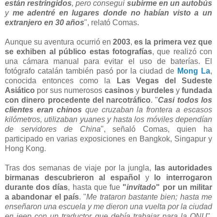
están restringidos
, pero conseguí
subirme en un autobús
y
me adentré en lugares donde no habían visto a un
extranjero en 30 años
", relató Comas.
Aunque su aventura ocurrió en
2003
,
es la primera vez que
se exhiben al público estas fotografías
, que realizó con
una cámara manual para evitar el uso de baterías. El
fotógrafo catalán también pasó por la ciudad de
Mong La
,
conocida entonces como la
Las Vegas del Sudeste
Asiático
por sus numerosos
casinos
y
burdeles
y
fundada
con dinero procedente del narcotráfico
. "
Casi todos los
clientes eran chinos
que cruzaban la frontera a escasos
kilómetros, utilizaban yuanes y hasta los móviles dependían
de servidores de China
", señaló Comas, quien ha
participado en varias exposiciones en Bangkok, Singapur y
Hong Kong.
Tras dos semanas de viaje por la jungla,
las autoridades
birmanas descubrieron al español
y
lo interrogaron
durante dos días
, hasta que fue
"
invitado
" por un militar
a abandonar el país
. "
Me trataron bastante bien; hasta me
enseñaron una escuela y me dieron una vuelta por la ciudad
en jeep con un traductor que debía trabajar para la ONU
",