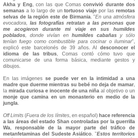
Akha y Eng
, con las que Comas
convivió durante dos
semanas
a lo largo de un
tortuoso viaje
por las
remotas
selvas de la región este de Birmania
. "
En una atmósfera
evocadora,
las fotografías retratan a las personas que
me acogieron durante mi viaje en sus humildes
poblados
, donde vivían en
humildes cabañas
y sólo
tenían fuego como combustible para cocinar o iluminar
",
explicó este barcelonés de 39 años. Al
desconocer el
idioma de las tribus
, Comas contó cómo tuvo que
comunicarse de una forma básica, mediante gestos y
dibujos.
En las imágenes
se puede ver en la intimidad a una
madre que duerme mientras su bebé no deja de mamar
,
la
mirada curiosa e inocente de una niña
al objetivo o un
monje que camina en un monasterio en medio de la
jungla
.
Off Limits
(
Fuera de los límites
, en español)
hace referencia
a las áreas del estado Shan controladas por la guerrilla
Wa
,
responsable de la mayor parte del tráfico de
metanfetaminas del Sudeste Asiático
. "
Estos territorios