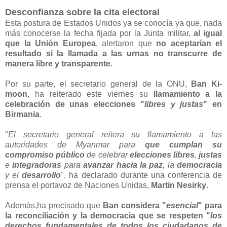
Desconfianza sobre la cita electoral
Esta postura de Estados Unidos ya se conocía ya que, nada
más conocerse la fecha fijada por la Junta militar,
al igual
que la Unión Europea
, alertaron que
no aceptarían el
resultado si la llamada a las urnas no transcurre de
manera libre y transparente
.
Por su parte, el secretario general de la ONU,
Ban Ki-
moon
, ha reiterado este viernes su
llamamiento a la
celebración de unas elecciones "
libres y justas
" en
Birmania
.
"
El secretario general reitera su llamamiento a las
autoridades de Myanmar para
que cumplan su
compromiso público
de celebrar
elecciones libres
,
justas
e
integradoras
para
avanzar hacia la paz
, la
democracia
y el
desarrollo
", ha declarado durante una conferencia de
prensa el portavoz de Naciones Unidas,
Martin Nesirky
.
Además,ha precisado que
Ban considera "
esencial
" para
la reconciliación y la democracia que se respeten "
los
derechos fundamentales de todos los ciudadanos de