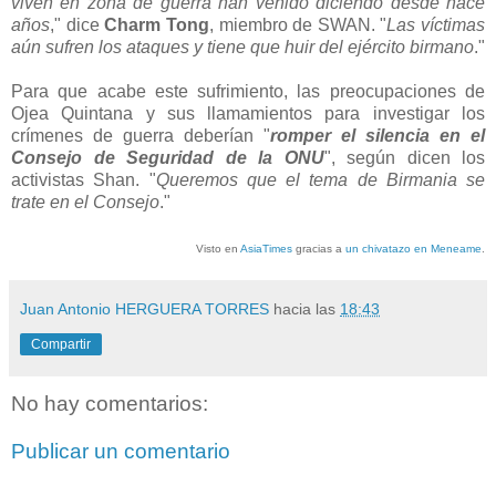
viven en zona de guerra han venido diciendo desde hace
años
," dice
Charm Tong
, miembro de SWAN. "
Las víctimas
aún sufren los ataques y tiene que huir del ejército birmano
."
Para que acabe este sufrimiento, las preocupaciones de
Ojea Quintana y sus llamamientos para investigar los
crímenes de guerra deberían "
romper el silencia en el
Consejo de Seguridad de la ONU
", según dicen los
activistas Shan. "
Queremos que el tema de Birmania se
trate en el Consejo
."
Visto en
AsiaTimes
gracias a
un chivatazo en Meneame
.
Juan Antonio HERGUERA TORRES
hacia las
18:43
Compartir
No hay comentarios:
Publicar un comentario