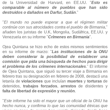
de la Universidad de Harvard, en EE.UU. "
Esto es
comparable al número de pueblos que han sido
destruidos o dañados en Darfur, Sudán
."
"
El mundo no puede esperar a que el régimen militar
continúe con sus atrocidades contra el pueblo de Birmania
,"
añaden los juristas de U.K, Mongolia, Sudáfrica, EE.UU. y
Venezuela en su informe "
Crímenes en Birmania
".
Ojea Quintana se hizo echo de estos mismos sentimientos
en su informe de marzo: "
Las instituciones de la ONU
deben considerar la posibilidad de establecer una
comisión que pida una búsqueda de hechos para dirigir
el problema de los crímenes internacionales
." El informe
de Ojea Quintana, que siguió su tercer viaje a Birmania en
febrero tras su designación en febrero de 2008, destacó una
letanía de
violaciones
que incluían
muertes
y
torturas
de
detenidos,
trabajos forzados
,
arrestos
de disidentes y
falta de libertad de expresión y reunión
.
"
Este informe ha sido el mayor que un oficial de la ONU ha
hecho nunca, y confirma lo que las comunidad étnicas que