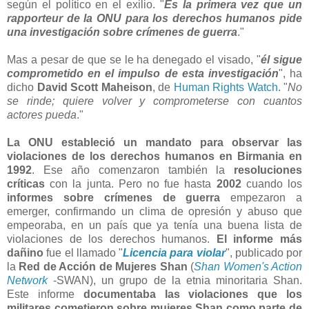
según el político en el exilio. "
Es la primera vez que un
rapporteur
de la ONU para los derechos humanos pide
una investigación sobre crímenes de guerra
."
Mas a pesar de que se le ha denegado el visado, "
él sigue
comprometido en el impulso de esta investigación
", ha
dicho
David Scott Maheison
, de
Human Rights Watch
. "
No
se rinde; quiere volver y comprometerse con cuantos
actores pueda
."
La ONU estableció un mandato para observar las
violaciones de los derechos humanos en Birmania en
1992
. Ese año comenzaron también la
resoluciones
críticas
con la junta. Pero no fue hasta
2002
cuando los
informes sobre crímenes de guerra
empezaron a
emerger, confirmando un clima de opresión y abuso que
empeoraba, en un país que ya tenía una buena lista de
violaciones de los derechos humanos.
El informe más
dañino
fue el llamado "
Licencia para violar
", publicado por
la
Red de Acción de Mujeres Shan
(
Shan Women's Action
Network
-SWAN), un grupo de la etnia minoritaria Shan.
Este informe
documentaba las violaciones que los
militares cometieron sobre mujeres Shan como parte de