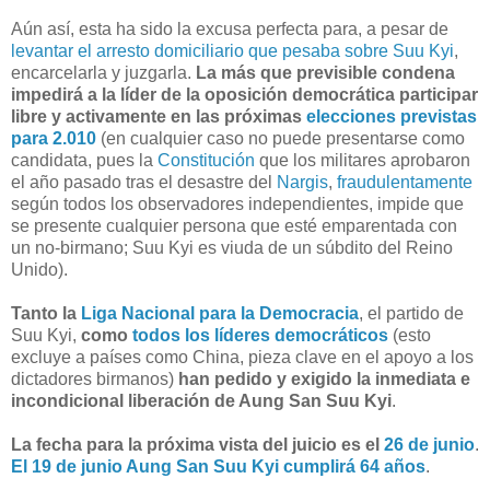
Aún así, esta ha sido la excusa perfecta para, a pesar de
levantar el arresto domiciliario que pesaba sobre Suu Kyi
,
encarcelarla y juzgarla.
La más que previsible condena
impedirá a la líder de la oposición democrática participar
libre y activamente en las próximas
elecciones previstas
para 2.010
(en cualquier caso no puede presentarse como
candidata, pues la
Constitución
que los militares aprobaron
el año pasado tras el desastre del
Nargis
,
fraudulentamente
según todos los observadores independientes, impide que
se presente cualquier persona que esté emparentada con
un no-birmano; Suu Kyi es viuda de un súbdito del Reino
Unido).
Tanto la
Liga Nacional para la Democracia
, el partido de
Suu Kyi,
como
todos los líderes democráticos
(esto
excluye a países como China, pieza clave en el apoyo a los
dictadores birmanos)
han pedido y exigido la inmediata e
incondicional liberación de Aung San Suu Kyi
.
La fecha para la próxima vista del juicio es el
26 de junio
.
El 19 de junio Aung San Suu Kyi cumplirá 64 años
.