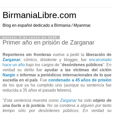
BirmaniaLibre.com
Blog en español dedicado a Birmania / Myanmar.
martes, 9 de junio de 2009
Primer año en prisión de Zarganar
Reporteros sin fronteras
vuelve a pedir la
liberación de
Zarganar
; cómico, disidente y blogger, fue
encarcelado
hace un año
bajo los cargos de "
desórdenes públicos
". En
verdad su delito fue
ayudar a las víctimas del ciclón
Nargis
e
informar a periódicos internacionales de lo que
sucedía en el país
. Fue
condenado a 45 años de prisión
de los que ya ha cumplido uno (aunque su sentencia fue
reducida a 35 años el pasado febrero).
"
Esta sentencia muestra como
Zarganar
ha sido
objeto de
una burla a la justicia
. No se condena a alguien por tanto
tiempo sólo por desórdenes públicos. En verdad su