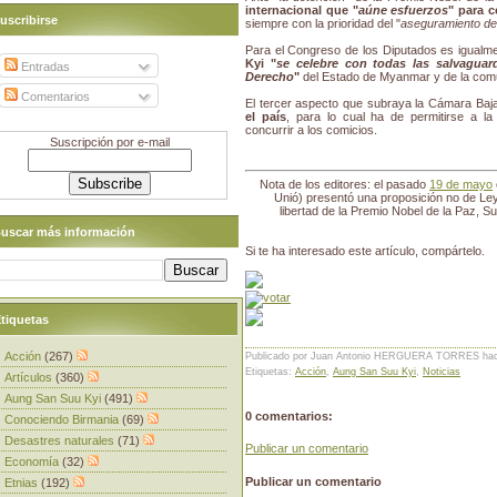
internacional que "
aúne esfuerzos
" para 
uscribirse
siempre con la prioridad del "
aseguramiento de 
Para el Congreso de los Diputados es igualm
Kyi "
se celebre con todas las salvaguar
Entradas
Derecho
"
del Estado de Myanmar y de la comu
Comentarios
El tercer aspecto que subraya la Cámara Baj
el país
, para lo cual ha de permitirse a l
concurrir a los comicios.
Suscripción por e-mail
Nota de los editores: el pasado
19 de mayo
Unió) presentó una proposición no de Ley
libertad de la Premio Nobel de la Paz, Su
uscar más información
Si te ha interesado este artículo, compártelo.
tiquetas
Acción
(267)
Publicado por Juan Antonio HERGUERA TORRES
ha
Etiquetas:
Acción
,
Aung San Suu Kyi
,
Noticias
Artículos
(360)
Aung San Suu Kyi
(491)
0 comentarios:
Conociendo Birmania
(69)
Desastres naturales
(71)
Publicar un comentario
Economía
(32)
Publicar un comentario
Etnias
(192)