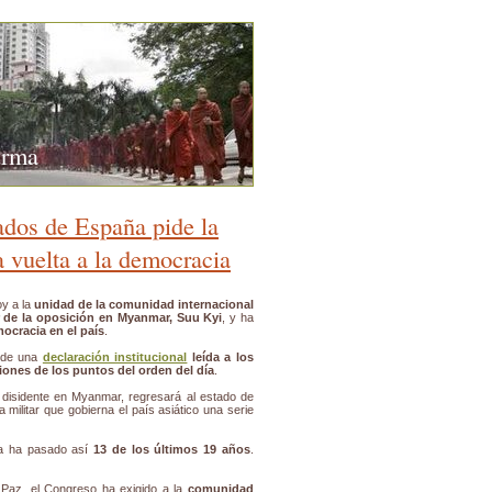
urma
ados de España pide la
a vuelta a la democracia
y a la
unidad de la comunidad internacional
der de la oposición en Myanmar, Suu Kyi
, y ha
ocracia en el país
.
s de una
declaración institucional
leída a los
iones de los puntos del orden del día
.
disidente en Myanmar, regresará al estado de
a militar que gobierna el país asiático una serie
nia ha pasado así
13 de los últimos 19 años
.
 Paz, el Congreso ha exigido a la
comunidad