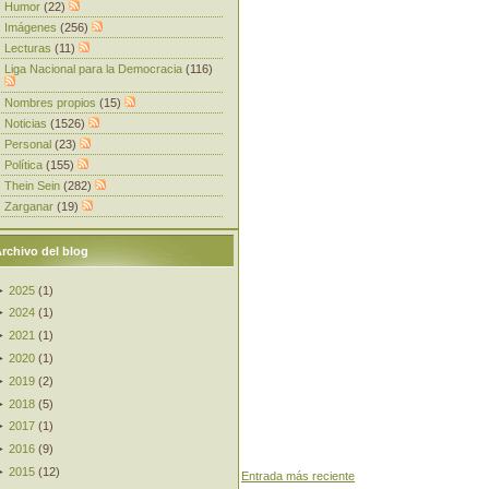
Humor
(22)
Imágenes
(256)
Lecturas
(11)
Liga Nacional para la Democracia
(116)
Nombres propios
(15)
Noticias
(1526)
Personal
(23)
Política
(155)
Thein Sein
(282)
Zarganar
(19)
rchivo del blog
►
2025
(
1
)
►
2024
(
1
)
►
2021
(
1
)
►
2020
(
1
)
►
2019
(
2
)
►
2018
(
5
)
►
2017
(
1
)
►
2016
(
9
)
►
2015
(
12
)
Entrada más reciente