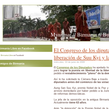
Myanmar // Birmania // B
El Congreso de los diput
irmania Libre en Facebook
liberación de Suu Kyi y l
Birmania Libre
on Facebook
miércoles, 10 de junio de 2009
migos de Birmania
El
Congreso de los Diputados
ha apelado ho
para
lograr la puesta en libertad de la lí
pedido el
restablecimiento "pleno" de la dem
Así lo ha solicitado la Cámara Baja a travé
diputados antes del comienzo de las votac
Aung San Suu Kyi, premio Nobel de la Paz y 
arresto domiciliario por haber pedido a la Junt
de reformas democráticas.
La jefa de la oposición en la antigua Birma
Actualmente
tiene 63 años
.
Ante "
la detención
" de la Premio Nobel de la