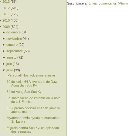
►
2013
(
88
)
Suscribirse a:
Enviar comentarios (Atom)
►
2012
(
610
)
►
2011
(
122
)
►
2010
(
465
)
▼
2009
(
524
)
►
diciembre
(
34
)
►
noviembre
(
44
)
►
octubre
(
29
)
►
septiembre
(
58
)
►
agosto
(
72
)
►
julio
(
13
)
▼
junio
(
39
)
[Personal] Nos volvemos a aislar
19 de junio: 64 Aniversario de Daw
Aung San Suu Ky...
64 for Aung San Suu Kyi
La Junta tacha de intromision la nota
de la UE sob...
El Supremo decidirá el 17 de junio si
acepta más t...
Myanmar envía ayuda humanitaria a
Sri Lanka
El juicio contra Suu Kyi es aplazado
dos semanas