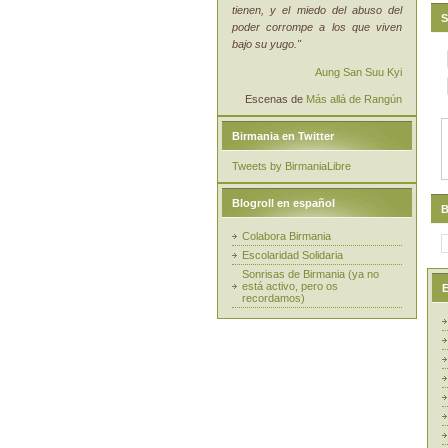
tienen, y el miedo del abuso del
S
poder corrompe a los que viven
bajo su yugo."
Aung San Suu Kyi
Escenas de
Más allá de Rangún
Birmania en Twitter
Tweets by BirmaniaLibre
Blogroll en español
B
Colabora Birmania
Escolaridad Solidaria
Sonrisas de Birmania (ya no
está activo, pero os
E
recordamos)