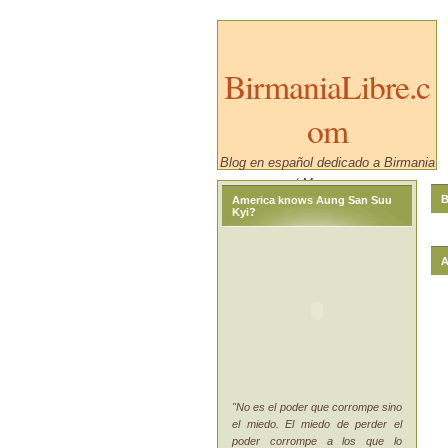
BirmaniaLibre.c
om
Blog en español dedicado a Birmania
/ Myanmar.
B
America knows Aung San Suu
Kyi?
A
"No es el poder que corrompe sino
el miedo. El miedo de perder el
poder corrompe a los que lo