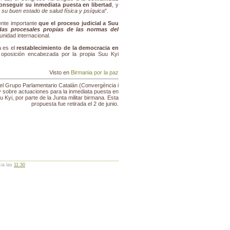
conseguir su inmediata puesta en libertad
, y
su buen estado de salud física y psíquica
".
ente importante
que el proceso judicial a Suu
das procesales propias de las normas del
nidad internacional.
a es el
restablecimiento de la democracia en
a oposición encabezada por la propia Suu Kyi
Visto en
Birmania por la paz
el Grupo Parlamentario Catalán (Convergència i
 sobre actuaciones para la inmediata puesta en
u Kyi, por parte de la Junta militar birmana. Esta
propuesta fue retirada el 2 de junio.
cia las
11:30