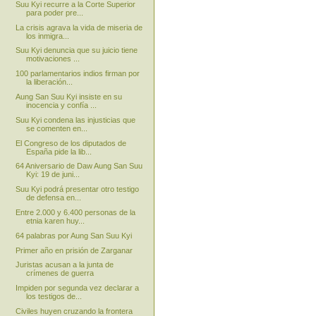
Suu Kyi recurre a la Corte Superior
para poder pre...
La crisis agrava la vida de miseria de
los inmigra...
Suu Kyi denuncia que su juicio tiene
motivaciones ...
100 parlamentarios indios firman por
la liberación...
Aung San Suu Kyi insiste en su
inocencia y confía ...
Suu Kyi condena las injusticias que
se comenten en...
El Congreso de los diputados de
España pide la lib...
64 Aniversario de Daw Aung San Suu
Kyi: 19 de juni...
Suu Kyi podrá presentar otro testigo
de defensa en...
Entre 2.000 y 6.400 personas de la
etnia karen huy...
64 palabras por Aung San Suu Kyi
Primer año en prisión de Zarganar
Juristas acusan a la junta de
crímenes de guerra
Impiden por segunda vez declarar a
los testigos de...
Civiles huyen cruzando la frontera