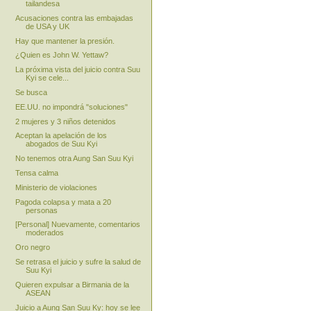
tailandesa
Acusaciones contra las embajadas
de USA y UK
Hay que mantener la presión.
¿Quien es John W. Yettaw?
La próxima vista del juicio contra Suu
Kyi se cele...
Se busca
EE.UU. no impondrá "soluciones"
2 mujeres y 3 niños detenidos
Aceptan la apelación de los
abogados de Suu Kyi
No tenemos otra Aung San Suu Kyi
Tensa calma
Ministerio de violaciones
Pagoda colapsa y mata a 20
personas
[Personal] Nuevamente, comentarios
moderados
Oro negro
Se retrasa el juicio y sufre la salud de
Suu Kyi
Quieren expulsar a Birmania de la
ASEAN
Juicio a Aung San Suu Ky: hoy se lee