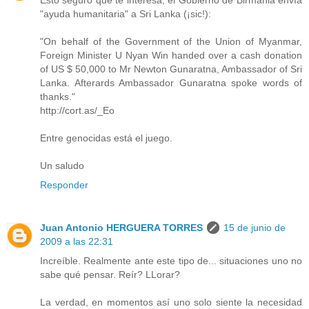
Esto seguro que te interesa, el Gobierno de Birmania envía
"ayuda humanitaria" a Sri Lanka (¡sic!):
"On behalf of the Government of the Union of Myanmar,
Foreign Minister U Nyan Win handed over a cash donation
of US $ 50,000 to Mr Newton Gunaratna, Ambassador of Sri
Lanka. Afterards Ambassador Gunaratna spoke words of
thanks."
http://cort.as/_Eo
Entre genocidas está el juego.
Un saludo
Responder
Juan Antonio HERGUERA TORRES
15 de junio de
2009 a las 22:31
Increíble. Realmente ante este tipo de... situaciones uno no
sabe qué pensar. Reír? LLorar?
La verdad, en momentos así uno solo siente la necesidad