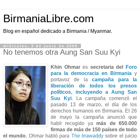
BirmaniaLibre.com
Blog en español dedicado a Birmania / Myanmar.
miércoles, 3 de junio de 2009
No tenemos otra Aung San Suu Kyi
Khin Ohmar
es
secretaria del
Foro
para la democracia en Birmania
y
portavoz de la
campaña para la
liberación de todos los presos
políticos, incluyendo a Aung San
Suu Kyi
. La campaña comenzó el
pasado 13 de marzo, el día de los
derechos humanos en Birmania. El 26
de mayo la campaña anunció que
habír recogido ya
más de 650.000
firmas de más de 150 países de todo
el mundo
. Ohmar habló para
The Irrawaddy
sobre el juicio