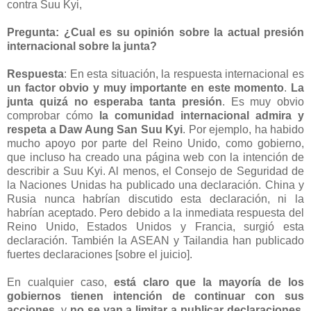
contra Suu Kyi,
Pregunta: ¿Cual es su opinión sobre la actual presión
internacional sobre la junta?
Respuesta
: En esta situación, la respuesta internacional es
un factor obvio y muy importante en este momento
.
La
junta quizá no esperaba tanta presión
. Es muy obvio
comprobar cómo
la comunidad internacional admira y
respeta a Daw Aung San Suu Kyi
. Por ejemplo, ha habido
mucho apoyo por parte del Reino Unido, como gobierno,
que incluso ha creado una página web con la intención de
describir a Suu Kyi. Al menos, el Consejo de Seguridad de
la Naciones Unidas ha publicado una declaración. China y
Rusia nunca habrían discutido esta declaración, ni la
habrían aceptado. Pero debido a la inmediata respuesta del
Reino Unido, Estados Unidos y Francia, surgió esta
declaración. También la ASEAN y Tailandia han publicado
fuertes declaraciones [sobre el juicio].
En cualquier caso,
está claro que la mayoría de los
gobiernos tienen intención de continuar con sus
acciones
, y
no se van a limitar a publicar declaraciones
.