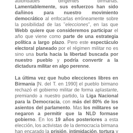
autoridades dirigentes birmanas.
Lamentablemente, sus esfuerzos han sido
dañinos para nuestro movimiento
democrático
al enfocarlas erróneamente sobre
la posibilidad de las "
elecciones
", en las que
Webb quiere que consideremos participar
el
año que viene como
parte de una estrategia
política a largo plazo
. Pero este
espectáculo
electoral planeado
por el régimen militar no es
sino una
burla hacia la libertad buscada por
nuestro pueblo
y
podría convertir a la
dictadura militar en algo perenne
.
La última vez que hubo elecciones libres en
Birmania
[N. del T. en 1990] el pueblo birmano
rechazó el gobierno militar de forma aplastante,
premiando a nuestro partido, la
Liga Nacional
para la Democracia
, con
más del 80% de los
asientos del parlamento
. Mas
los militares se
negaron a permitir que la NLD formase
gobierno
. En los
19 años posteriores
a esta
elección, los activistas de la democracia birmana
han encarado la
prisión
,
intimidación
,
tortura
y