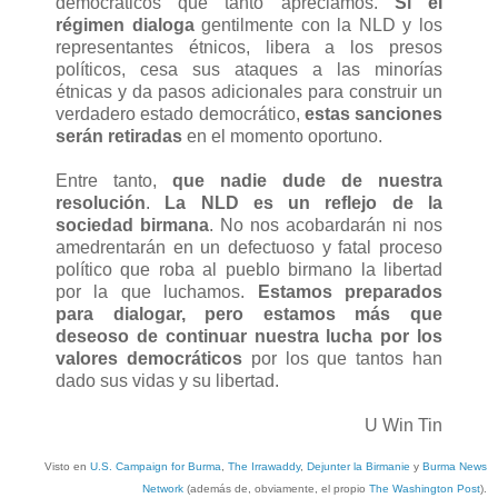
democráticos que tanto apreciamos.
Si el
régimen dialoga
gentilmente con la NLD y los
representantes étnicos, libera a los presos
políticos, cesa sus ataques a las minorías
étnicas y da pasos adicionales para construir un
verdadero estado democrático,
estas sanciones
serán retiradas
en el momento oportuno.
Entre tanto,
que nadie dude de nuestra
resolución
.
La NLD es un reflejo de la
sociedad birmana
. No nos acobardarán ni nos
amedrentarán en un defectuoso y fatal proceso
político que roba al pueblo birmano la libertad
por la que luchamos.
Estamos preparados
para dialogar, pero estamos más que
deseoso de continuar nuestra lucha por los
valores democráticos
por los que tantos han
dado sus vidas y su libertad.
U Win Tin
Visto en
U.S. Campaign for Burma
,
The Irrawaddy
,
Dejunter la Birmanie
y
Burma News
Network
(además de, obviamente, el propio
The Washington Post
).