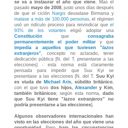
se va a instaurar el año que viene
. Mas el
pasado
mayo de 2008
, justo unos días después
de que el ciclón
Nargis
devastase Birmania y
matase a más de 100.000 personas
, el régimen
usó un ridículo proceso para reivindicar que
el
93% de los votantes
eligió adoptar una
Constitución
que
consagraba
permanentemente el poder militar
y que
impedía a aquellos que tuviesen "
lazos
extranjeros
"
, concepto no aclarado, tener
dedicación pública [N. del T. presentarse a las
elecciones] - esta norma está claramente
pensada para impedir que Suu Kyi se
presentase a las elecciones [N. del T.
Suu Kyi
es viuda de
Michael Aris
, súbdito británico
,
con el que tuvo
dos hijos,
Alexander
y Kim,
también británicos
; según esta norma,
dado
que Suu Kyi tiene "
lazos extranjeros
" no
podría presentarse a las elecciones
].
Algunos observadores internacionales han
visto en las elecciones del año que viene una
oportunidad
. Pero
bajo las circunstancias