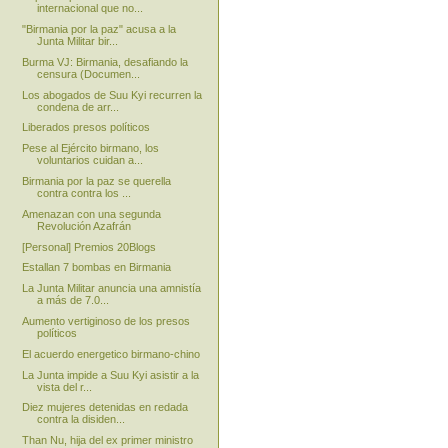
internacional que no...
"Birmania por la paz" acusa a la
Junta Militar bir...
Burma VJ: Birmania, desafiando la
censura (Documen...
Los abogados de Suu Kyi recurren la
condena de arr...
Liberados presos políticos
Pese al Ejército birmano, los
voluntarios cuidan a...
Birmania por la paz se querella
contra contra los ...
Amenazan con una segunda
Revolución Azafrán
[Personal] Premios 20Blogs
Estallan 7 bombas en Birmania
La Junta Militar anuncia una amnistía
a más de 7.0...
Aumento vertiginoso de los presos
políticos
El acuerdo energetico birmano-chino
La Junta impide a Suu Kyi asistir a la
vista del r...
Diez mujeres detenidas en redada
contra la disiden...
Than Nu, hija del ex primer ministro