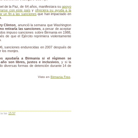
bel de la Paz, de 64 años, manifestara su
apoyo
rarse con este país
y
ofreciera su ayuda a la
ar un fin a las sanciones
que han impactado en
a.
ary Clinton
, anunció la semana que Washington
no retiraría las sanciones
, a pesar de aceptar
idos impuso sanciones sobre Birmania en 1988,
 de que el Ejército reprimiera violentamente
.
6, sanciones endurecidas en 2007 después de
r los monjes.
os ayudaría a Birmania si el régimen se
ño son libres, justos e inclusivos
, y si la
do diversas formas de detención durante 14 de
Visto en
Birmania Free
.
cia las
15:57