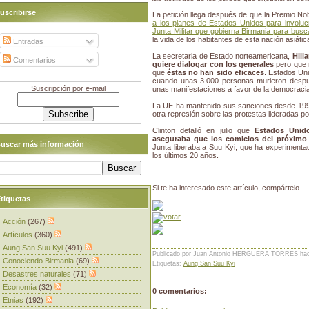
uscribirse
La petición llega después de que la Premio No
a los planes de Estados Unidos para involuc
Junta Militar que gobierna Birmania para busc
la vida de los habitantes de esta nación asiátic
Entradas
La secretaria de Estado norteamericana,
Hill
Comentarios
quiere dialogar con los generales
pero que
que
éstas no han sido eficaces
. Estados Un
cuando unas 3.000 personas murieron después
Suscripción por e-mail
unas manifestaciones a favor de la democracia
La UE ha mantenido sus sanciones desde 199
otra represión sobre las protestas lideradas po
Clinton detalló en julio que
Estados Unid
aseguraba que los comicios del próximo a
uscar más información
Junta liberaba a Suu Kyi, que ha experimenta
los últimos 20 años.
Si te ha interesado este artículo, compártelo.
tiquetas
Acción
(267)
Artículos
(360)
Aung San Suu Kyi
(491)
Publicado por Juan Antonio HERGUERA TORRES
ha
Conociendo Birmania
(69)
Etiquetas:
Aung San Suu Kyi
Desastres naturales
(71)
Economía
(32)
0 comentarios:
Etnias
(192)