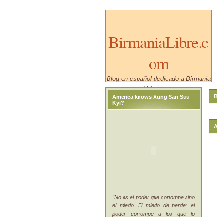
BirmaniaLibre.c
om
Blog en español dedicado a Birmania
/ Myanmar.
B
America knows Aung San Suu
Kyi?
A
"No es el poder que corrompe sino
el miedo. El miedo de perder el
poder corrompe a los que lo