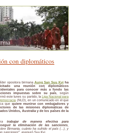
urma
nión con diplomáticos
líder opositora birmana
Aung San Suu Kyi
ha
licitado una reunión con diplomáticos
cidentales para conocer más a fondo las
nciones impuestas sobre su país
, según
ormó este lunes su partido, la
Liga Nacional para
Democracia
(NLD), en un comunicado en el que
dica que
quiere reunirse con embajadores y
rectores de las misiones diplomáticas de
ados Unidos, Australia y de los países de la
.
ara
trabajar de manera efectiva para
nseguir la eliminación de las sanciones
,
re Birmania, cuánto ha sufrido el país (...), y
tas sanciones
", aseguró Suu Kyi.