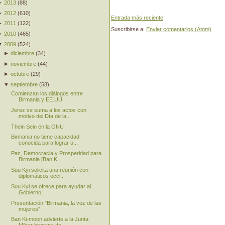
►
2013
(
88
)
►
2012
(
610
)
Entrada más reciente
►
2011
(
122
)
Suscribirse a:
Enviar comentarios (Atom)
►
2010
(
465
)
▼
2009
(
524
)
►
diciembre
(
34
)
►
noviembre
(
44
)
►
octubre
(
29
)
▼
septiembre
(
58
)
Comienzan los diálogos entre
Birmania y EE.UU.
Jerez se suma a los actos con
motivo del Día de la...
Thein Sein en la ONU
Birmania no tiene capacidad
conocida para lograr u...
Paz, Democracia y Prosperidad para
Birmania [Ban K...
Suu Kyi solicita una reunión con
diplomáticos occi...
Suu Kyi se ofrece para ayudar al
Gobierno
Presentación "Birmania, la voz de las
mujeres"
Ban Ki-moon advierte a la Junta