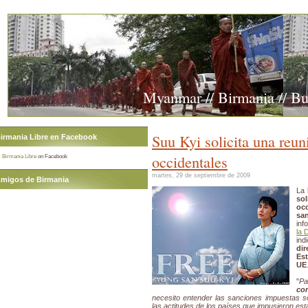
Myanmar // Birmania // B
Suu Kyi solicita una reu
irmania Libre en Facebook
occidentales
Birmania Libre
on Facebook
martes, 29 de septiembre de 2009
migos de Birmania
La 
so
oc
sa
inf
la 
in
di
Est
UE
"
P
co
necesito entender las sanciones impuestas sob
las actitudes de los países que impusieron es