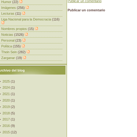
Publicar un comentario
Humor
(22)
Imágenes
(256)
Publicar un comentario
Lecturas
(11)
Liga Nacional para la Democracia
(116)
Nombres propios
(15)
Noticias
(1526)
Personal
(23)
Política
(155)
Thein Sein
(282)
Zarganar
(19)
rchivo del blog
►
2025
(
1
)
►
2024
(
1
)
►
2021
(
1
)
►
2020
(
1
)
►
2019
(
2
)
►
2018
(
5
)
►
2017
(
1
)
►
2016
(
9
)
►
2015
(
12
)