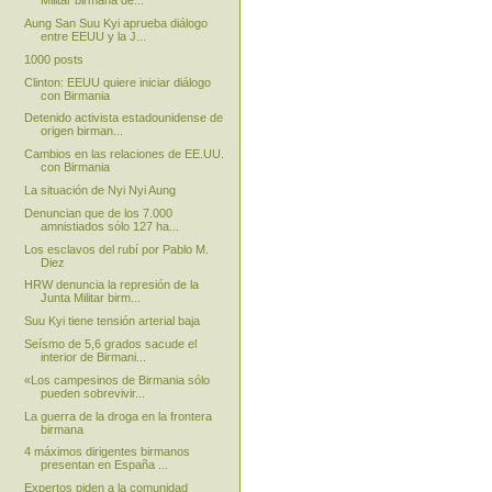
Militar birmana de...
Aung San Suu Kyi aprueba diálogo
entre EEUU y la J...
1000 posts
Clinton: EEUU quiere iniciar diálogo
con Birmania
Detenido activista estadounidense de
origen birman...
Cambios en las relaciones de EE.UU.
con Birmania
La situación de Nyi Nyi Aung
Denuncian que de los 7.000
amnistiados sólo 127 ha...
Los esclavos del rubí por Pablo M.
Diez
HRW denuncia la represión de la
Junta Militar birm...
Suu Kyi tiene tensión arterial baja
Seísmo de 5,6 grados sacude el
interior de Birmani...
«Los campesinos de Birmania sólo
pueden sobrevivir...
La guerra de la droga en la frontera
birmana
4 máximos dirigentes birmanos
presentan en España ...
Expertos piden a la comunidad