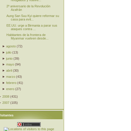
refugiados y vuelve...
2º aniversario de la Revolución
Azafrán
Aung San Suu Kyi quiere reformar su
casa para evit...
EE.UU. urge a Birmania a parar sus
ataques contra ...
Habitantes de la frontera de
Myanmar vuelven desde...
►
agosto
(
72
)
►
julio
(
13
)
►
junio
(
39
)
►
mayo
(
94
)
►
abril
(
30
)
►
marzo
(
43
)
►
febrero
(
41
)
►
enero
(
27
)
►
2008
(
431
)
►
2007
(
105
)
isitantes