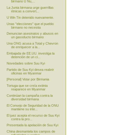
birmano U Nu,...
La Junta birmana urge guerrillas
étnicas a convert...
U Win Tin detenido nuevamente.
Unas "elecciones" que el pueblo
birmano no necesita
Denuncian asesinatos y abusos en
un gasoducto birmano
Una ONG acusa a Total y Chevron
de enriquecer a la...
Embajada de EE.UU. investiga la
detención de un ci...
Novedades sobre Suu Kyi
Partido de Suu Kyi desea reabrir
oficinas en Myanmar
[Personal] Votar por Birmania
Tortuga que se creía extinta
reaparece en Myanmar
Continúan la campaña contra la
diversidad birmana
El Consejo de Seguridad de la ONU
mantiene su inte...
El juez acepta el recurso de Suu Kyi
contra la pro...
Presentada la apelación de Suu Kyi
China desmantela los campos de