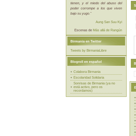
tienen, y el miedo del abuso del
S
poder corrompe a los que viven
bajo su yugo."
Aung San Suu Kyi
Escenas de
Más allá de Rangún
Birmania en Twitter
Tweets by BirmaniaLibre
Blogroll en español
B
Colabora Birmania
Escolaridad Solidaria
Sonrisas de Birmania (ya no
está activo, pero os
E
recordamos)