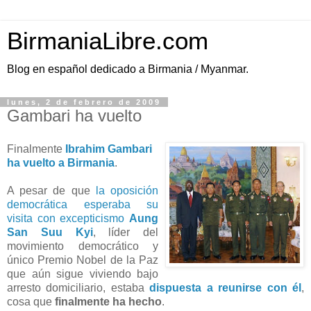
BirmaniaLibre.com
Blog en español dedicado a Birmania / Myanmar.
lunes, 2 de febrero de 2009
Gambari ha vuelto
Finalmente
Ibrahim Gambari
ha vuelto a Birmania
.
A pesar de que
la oposición
democrática esperaba su
visita con excepticismo
Aung
San Suu Kyi
, líder del
movimiento democrático y
único Premio Nobel de la Paz
que aún sigue viviendo bajo
arresto domiciliario, estaba
dispuesta a reunirse con él
,
cosa que
finalmente ha hecho
.