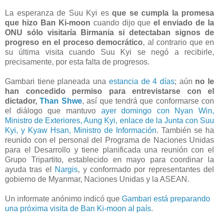
La esperanza de Suu Kyi es
que se cumpla la promesa
que hizo Ban Ki-moon
cuando dijo que
el enviado de la
ONU sólo visitaría Birmania si detectaban signos de
progreso en el proceso democrático
, al contrario que en
su última visita cuando Suu Kyi se negó a recibirle,
precisamente, por esta falta de progresos.
Gambari tiene planeada una
estancia de 4 días
; aún
no le
han concedido permiso para entrevistarse con el
dictador,
Than Shwe
, así que tendrá que conformarse con
el diálogo que mantuvo
ayer domingo con Nyan Win,
Ministro de Exteriores, Aung Kyi, enlace de la Junta con Suu
Kyi, y Kyaw Hsan, Ministro de Información
. También se ha
reunido
con el personal del Programa de Naciones Unidas
para el Desarrollo y tiene planificada una reunión con e
l
Grupo Tripartito, establecido en mayo para coordinar la
ayuda tras el
Nargis
, y conformado por representantes del
gobierno de Myanmar, Naciones Unidas y la ASEAN
.
Un informate anónimo indicó que
Gambari está preparando
una próxima visita de Ban Ki-moon al país
.