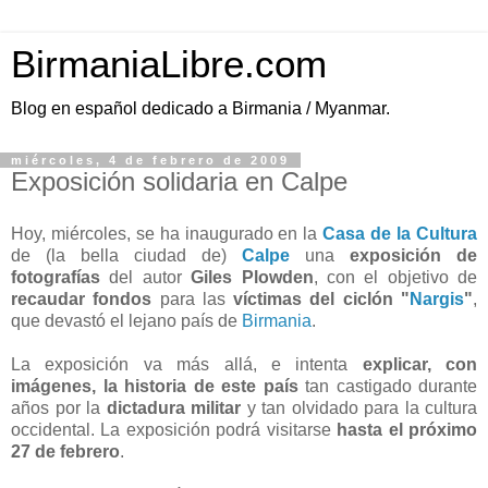
BirmaniaLibre.com
Blog en español dedicado a Birmania / Myanmar.
miércoles, 4 de febrero de 2009
Exposición solidaria en Calpe
Hoy, miércoles, se ha inaugurado en la
Casa de la Cultura
de (la bella ciudad de)
Calpe
una
exposición de
fotografías
del autor
Giles Plowden
, con el objetivo de
recaudar fondos
para las
víctimas del ciclón "
Nargis
"
,
que devastó el lejano país de
Birmania
.
La exposición va más allá, e intenta
explicar, con
imágenes, la historia de este país
tan castigado durante
años por la
dictadura militar
y tan olvidado para la cultura
occidental. La exposición podrá visitarse
hasta el próximo
27 de febrero
.