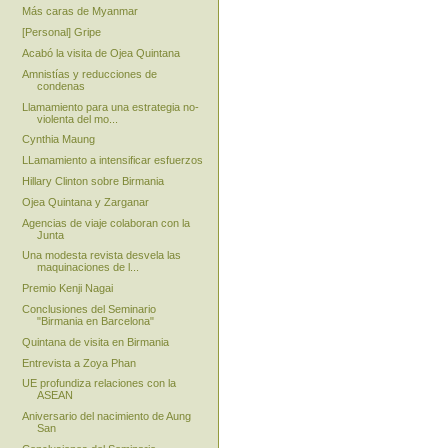
Más caras de Myanmar
[Personal] Gripe
Acabó la visita de Ojea Quintana
Amnistías y reducciones de
condenas
Llamamiento para una estrategia no-
violenta del mo...
Cynthia Maung
LLamamiento a intensificar esfuerzos
Hillary Clinton sobre Birmania
Ojea Quintana y Zarganar
Agencias de viaje colaboran con la
Junta
Una modesta revista desvela las
maquinaciones de l...
Premio Kenji Nagai
Conclusiones del Seminario
"Birmania en Barcelona"
Quintana de visita en Birmania
Entrevista a Zoya Phan
UE profundiza relaciones con la
ASEAN
Aniversario del nacimiento de Aung
San