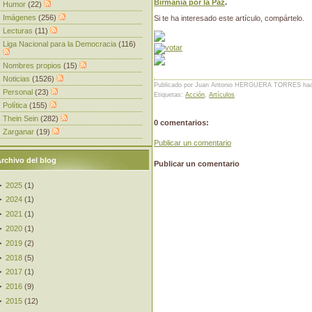
Birmania por la Paz
.
Humor
(22)
Imágenes
(256)
Si te ha interesado este artículo, compártelo.
Lecturas
(11)
Liga Nacional para la Democracia
(116)
Nombres propios
(15)
Noticias
(1526)
Publicado por Juan Antonio HERGUERA TORRES
ha
Personal
(23)
Etiquetas:
Acción
,
Artículos
Política
(155)
Thein Sein
(282)
0 comentarios:
Zarganar
(19)
Publicar un comentario
rchivo del blog
Publicar un comentario
►
2025
(
1
)
►
2024
(
1
)
►
2021
(
1
)
►
2020
(
1
)
►
2019
(
2
)
►
2018
(
5
)
►
2017
(
1
)
►
2016
(
9
)
►
2015
(
12
)