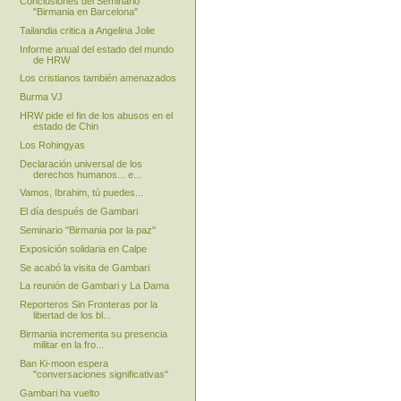
Conclusiones del Seminario
"Birmania en Barcelona"
Tailandia critica a Angelina Jolie
Informe anual del estado del mundo
de HRW
Los cristianos también amenazados
Burma VJ
HRW pide el fin de los abusos en el
estado de Chin
Los Rohingyas
Declaración universal de los
derechos humanos... e...
Vamos, Ibrahim, tú puedes...
El día después de Gambari
Seminario "Birmania por la paz"
Exposición solidaria en Calpe
Se acabó la visita de Gambari
La reunión de Gambari y La Dama
Reporteros Sin Fronteras por la
libertad de los bl...
Birmania incrementa su presencia
militar en la fro...
Ban Ki-moon espera
"conversaciones significativas"
Gambari ha vuelto