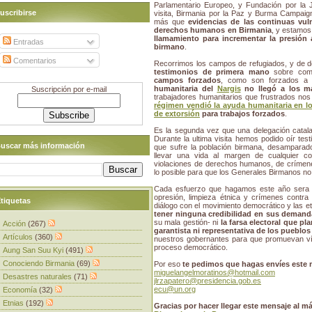
Parlamentario Europeo, y Fundación por la J
uscribirse
visita, Birmania por la Paz y Burma Campaig
más que
evidencias de las continuas vul
derechos humanos en Birmania
, y estamos
llamamiento para incrementar la presión a
Entradas
birmano
.
Comentarios
Recorrimos los campos de refugiados, y de d
testimonios de primera mano
sobre como
campos forzados
, como son forzados 
humanitaria del
Nargis
no llegó a los m
Suscripción por e-mail
trabajadores humanitarios que frustrados no
régimen vendió la ayuda humanitaria en 
de extorsión
para trabajos forzados
.
Es la segunda vez que una delegación catalana
Durante la ultima visita hemos podido oír test
uscar más información
que sufre la población birmana, desamparado
llevar una vida al margen de cualquier c
violaciones de derechos humanos, de crímen
lo posible para que los Generales Birmanos n
Cada esfuerzo que hagamos este año sera u
opresión, limpieza étnica y crímenes contra
tiquetas
diálogo con el movimiento democrático y las e
tener ninguna credibilidad en sus demand
su mala gestión- ni
la farsa electoral que pl
Acción
(267)
garantista ni representativa de los pueblo
Artículos
(360)
nuestros gobernantes para que promuevan vías
proceso democrático.
Aung San Suu Kyi
(491)
Conociendo Birmania
(69)
Por eso
te pedimos que hagas envíes este 
miguelangelmoratinos@hotmail.com
Desastres naturales
(71)
jlrzapatero@presidencia.gob.es
ecu@un.org
Economía
(32)
Etnias
(192)
Gracias por hacer llegar este mensaje al m