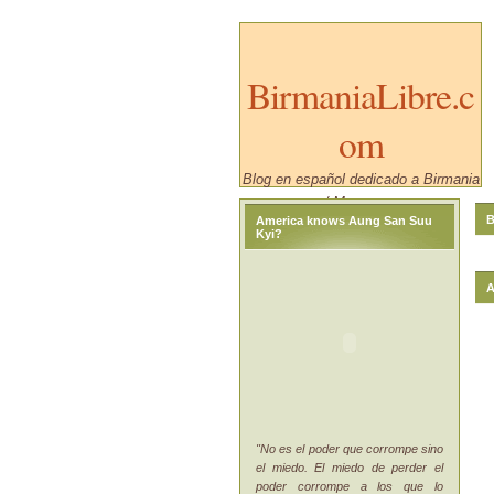
BirmaniaLibre.c
om
Blog en español dedicado a Birmania
/ Myanmar.
B
America knows Aung San Suu
Kyi?
A
"No es el poder que corrompe sino
el miedo. El miedo de perder el
poder corrompe a los que lo