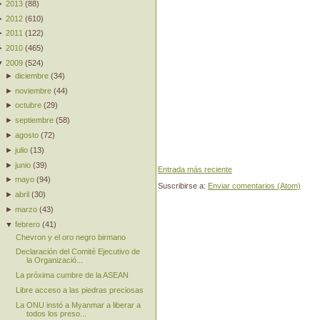
►
2013
(
88
)
►
2012
(
610
)
►
2011
(
122
)
►
2010
(
465
)
▼
2009
(
524
)
►
diciembre
(
34
)
►
noviembre
(
44
)
►
octubre
(
29
)
►
septiembre
(
58
)
►
agosto
(
72
)
►
julio
(
13
)
►
junio
(
39
)
Entrada más reciente
►
mayo
(
94
)
Suscribirse a:
Enviar comentarios (Atom)
►
abril
(
30
)
►
marzo
(
43
)
▼
febrero
(
41
)
Chevron y el oro negro birmano
Declaración del Comité Ejecutivo de
la Organizació...
La próxima cumbre de la ASEAN
Libre acceso a las piedras preciosas
La ONU instó a Myanmar a liberar a
todos los preso...