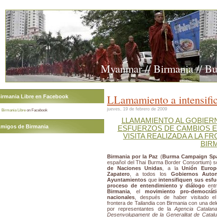
Myanmar // Birmania // B
LLamamiento a intensific
irmania Libre en Facebook
jueves, 19 de febrero de 2009
Birmania Libre
on Facebook
LLAMAMIENTO AL GOBIERN
migos de Birmania
ESFUERZOS DE CAMBIOS E
VISITA REALIZADA A LA F
BIR
Birmania por la Paz
(
Burma Campaign Sp
español del Thai Burma Border Consortium) sol
de Naciones Unidas
, a la
Unión Europ
Zapatero
, a todos los
Gobiernos Auto
Ayuntamientos
que
intensifiquen sus esf
proceso de entendimiento y diálogo
ent
Birmania
, el
movimiento pro-democráti
nacionales
, después de haber visitado e
frontera de Tailandia con Birmania con una d
por representantes de la
Agencia Catalan
Desenvolupament de la Generalitat de Catal