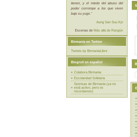
tienen, y el miedo del abuso del
S
poder corrompe a los que viven
bajo su yugo."
Aung San Suu Kyi
Escenas de
Más allá de Rangún
Birmania en Twitter
Tweets by BirmaniaLibre
Blogroll en español
B
Colabora Birmania
Escolaridad Solidaria
Sonrisas de Birmania (ya no
está activo, pero os
E
recordamos)