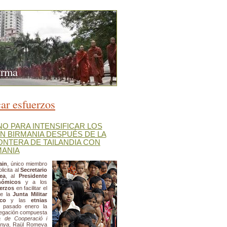
urma
ar esfuerzos
O PARA INTENSIFICAR LOS
N BIRMANIA DESPUÉS DE LA
RONTERA DE TAILANDIA CON
MANIA
ain
, único miembro
icita al
Secretario
ea
, al
Presidente
nómicos
y a los
uerzos
en facilitar el
re la
Junta Militar
co
y las
etnias
l pasado enero la
elegación compuesta
a de Cooperació i
unya
, Raül Romeva