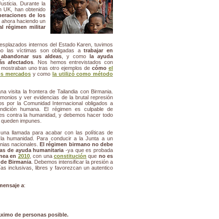
usticia. Durante la
n UK, han obtenido
neraciones de los
 ahora haciendo un
l régimen militar
esplazados internos del Estado Karen, tuvimos
 las víctimas son obligadas a
trabajar en
a
abandonar sus aldeas
, y como
la ayuda
ás afectados
. Nos hemos entrevistados con
s mostraban uno tras otro ejemplos de
cómo
el
los mercados
y como
la utilizó como método
 visita la frontera de Tailandia con Birmania.
imonios y ver evidencias de la brutal represión
s por la Comunidad Internacional obligados a
ondición humana. El régimen es culpable de
es contra la humanidad, y debemos hacer todo
o queden impunes.
na llamada para acabar con las políticas de
 la humanidad. Para conducir a la Junta a un
tnias nacionales.
El régimen birmano no debe
as de ayuda humanitaria
-ya que es probada
anea en
2010
, con una
constitución
que
no es
s de Birmania
. Debemos intensificar la presión a
 inclusivas, libres y favorezcan un autentico
mensaje a
:
áximo de personas posible.