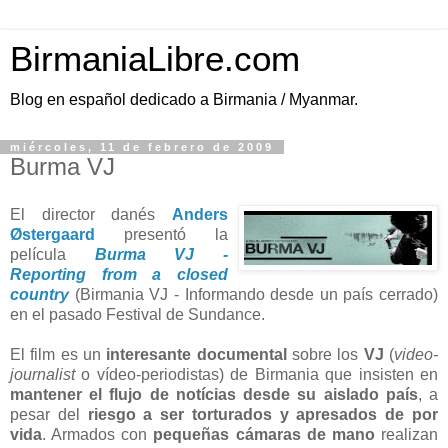
BirmaniaLibre.com
Blog en español dedicado a Birmania / Myanmar.
miércoles, 11 de febrero de 2009
Burma VJ
El director danés
Anders
Østergaard
presentó la
película
Burma VJ -
Reporting from a closed
country
(Birmania VJ - Informando desde un país cerrado)
en el pasado Festival de Sundance.
El film es un
interesante documental
sobre los
VJ
(
video-
journalist
o vídeo-periodistas) de Birmania que insisten en
mantener el flujo de notícias desde su aislado país
, a
pesar del
riesgo a ser torturados y apresados de por
vida
. Armados con
pequeñas cámaras de mano
realizan