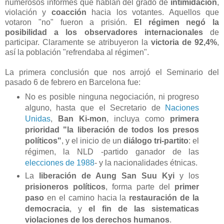
numerosos informes que hablan del grado de
intimidación
,
violación y
coacción
hacia los votantes. Aquellos que
votaron "no" fueron a prisión.
El régimen negó la
posibilidad a los observadores internacionales
de
participar. Claramente se atribuyeron la
victoria de 92,4%
,
así la población "refrendaba al régimen".
La primera conclusión que nos arrojó el Seminario del
pasado 6 de febrero en Barcelona fue:
No es posible ninguna negociación, ni progreso
alguno, hasta que el Secretario de
Naciones
Unidas
,
Ban Ki-mon
, incluya como
primera
prioridad "la liberación de todos los presos
políticos"
, y el inicio de un
diálogo tri-partito
: el
régimen, la NLD -partido ganador de las
elecciones de 1988
- y la nacionalidades étnicas.
La
liberación de Aung San Suu Kyi
y los
prisioneros políticos
, forma parte del
primer
paso
en el camino hacia la
restauración de la
democracia
, y
el fin de las sistematicas
violaciones de los derechos humanos
.