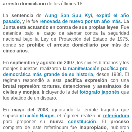
arresto domiciliario
de los últimos 18.
La
sentencia
de
Aung San Suu Kyi
,
expiró el año
pasado
, y le fue
renovada de nuevo por un año más
.
La
Junta está actuando en contra de sus propias leyes
. Fue
detenida bajo el cargo de atentar contra la seguridad
nacional bajo la Ley de Protección del Estado de 1975,
donde
se prohíbe el arresto domiciliario por más de
cinco años
.
En
septiembre y agosto de 2007
, los civiles birmanos y los
monjes budistas, realizaron
la manifestación pacífica pro-
democrática más grande de su historia
, desde 1988. El
régimen respondió a esta
pacífica expresión
con una
brutal represión
:
torturas
,
detenciones
, y
asesinatos de
civiles y monjes
. Incluyendo la del
fotógrafo japonés
que
fue abatido de un disparo.
En
mayo del 2008
, ignorando la terrible tragedia que
supuso
el ciclón Nargis
, el régimen realizo un
referéndum
para proponer su
nueva
constitución
. El
proceso
completo de este referéndum fue
inapropiado
, hubieron