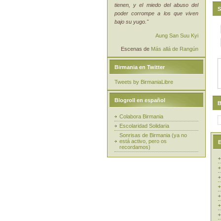
tienen, y el miedo del abuso del
S
poder corrompe a los que viven
bajo su yugo."
Aung San Suu Kyi
Escenas de
Más allá de Rangún
Birmania en Twitter
Tweets by BirmaniaLibre
Blogroll en español
B
Colabora Birmania
Escolaridad Solidaria
Sonrisas de Birmania (ya no
está activo, pero os
E
recordamos)