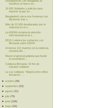
Desaparecen 130 refugiados al
hundirse un barco en...
16.000 Soldados y policías para
imponer la paz en ...
Bangladesh cierra sus fronteras con
Myanmar tras v...
Más de 22.000 desplazados por la
violencia en el o...
La ASEAN reclama la atención
internacional en la v...
EEUU celebra los contactos con
Birmania sobre DDHH
Al menos 112 muertos en la violencia
sectaria del ...
Muere el general golpista que fundó
el movimiento ...
Colabora Birmania: 42 Km de
maratón solidario
La voz solidaria: "Alegría entre niños
birmanos", ...
►
octubre
(
39
)
►
septiembre
(
53
)
►
agosto
(
31
)
►
julio
(
76
)
►
junio
(
106
)
►
mayo
(
54
)