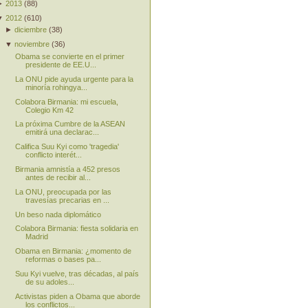
►
2013
(
88
)
▼
2012
(
610
)
►
diciembre
(
38
)
▼
noviembre
(
36
)
Obama se convierte en el primer
presidente de EE.U...
La ONU pide ayuda urgente para la
minoría rohingya...
Colabora Birmania: mi escuela,
Colegio Km 42
La próxima Cumbre de la ASEAN
emitirá una declarac...
Califica Suu Kyi como 'tragedia'
conflicto interét...
Birmania amnistía a 452 presos
antes de recibir al...
La ONU, preocupada por las
travesías precarias en ...
Un beso nada diplomático
Colabora Birmania: fiesta solidaria en
Madrid
Obama en Birmania: ¿momento de
reformas o bases pa...
Suu Kyi vuelve, tras décadas, al país
de su adoles...
Activistas piden a Obama que aborde
los conflictos...