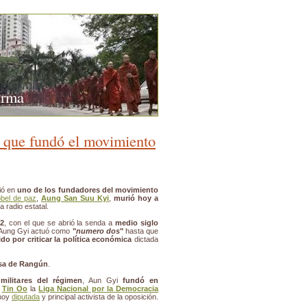
urma
a que fundó el movimiento
ió en
uno de los fundadores del movimiento
bel de paz
,
Aung San Suu Kyi
,
murió hoy a
la radio estatal.
62
, con el que se abrió la senda a
medio siglo
Aung Gyi actuó como
"
numero dos
"
hasta que
do por criticar la política económica
dictada
asa de Rangún
.
militares del régimen
, Aun Gyi
fundó en
o
Tin Oo
la
Liga Nacional por la Democracia
 hoy
diputada
y principal activista de la oposición.