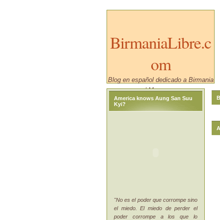
BirmaniaLibre.c
om
Blog en español dedicado a Birmania
/ Myanmar.
B
America knows Aung San Suu
Kyi?
A
"No es el poder que corrompe sino
el miedo. El miedo de perder el
poder corrompe a los que lo