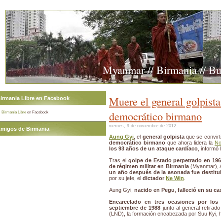
Myanmar // Birmania // B
Muere el general golpist
irmania Libre en Facebook
democrático birmano
Birmania Libre
on Facebook
viernes, 9 de noviembre de 2012
migos de Birmania
Aung Gyi
, el
general golpista
que se convirt
democrático birmano
que ahora lidera la
No
los 93 años de un ataque cardíaco
, informó 
Tras el
golpe de Estado perpetrado en 19
de régimen militar en Birmania
(Myanmar), 
un año después de la asonada fue destitui
por su jefe, el
dictador
Ne Win
.
Aung Gyi,
nacido en Pegu
,
falleció en su c
Encarcelado en tres ocasiones por los 
septiembre de 1988
junto al general retirad
(LND), la formación encabezada por Suu Kyi,