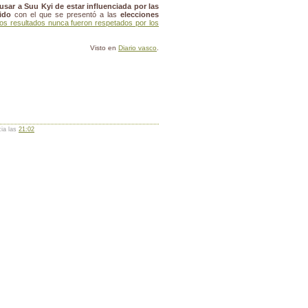
sar a Suu Kyi de estar influenciada por las
ido
con el que se presentó a las
elecciones
os resultados nunca fueron respetados por los
Visto en
Diario vasco
.
cia las
21:02