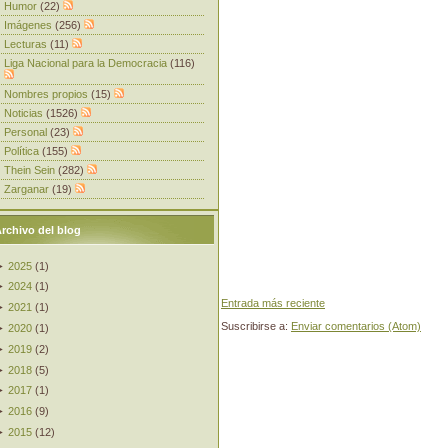
Humor
(22)
Imágenes
(256)
Lecturas
(11)
Liga Nacional para la Democracia
(116)
Nombres propios
(15)
Noticias
(1526)
Personal
(23)
Política
(155)
Thein Sein
(282)
Zarganar
(19)
rchivo del blog
►
2025
(
1
)
►
2024
(
1
)
Entrada más reciente
►
2021
(
1
)
Suscribirse a:
Enviar comentarios (Atom)
►
2020
(
1
)
►
2019
(
2
)
►
2018
(
5
)
►
2017
(
1
)
►
2016
(
9
)
►
2015
(
12
)