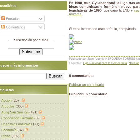
En
1990
,
Aun Gyi abandonó la Liga tras acu
uscribirse
ideas comunistas
y
formó un nuevo part
legislativas de 1990
, que ganó la LND y
cuy
militares
.
Entradas
Comentarios
Si te ha interesado este artículo, compártelo.
Suscripción por e-mail
Publicado por Juan Antonio HERGUERA TORRES
ha
Etiquetas:
Liga Nacional para la Democracia
,
Noticias
uscar más información
0 comentarios:
Publicar un comentario
tiquetas
Publicar un comentario
Acción
(267)
Artículos
(360)
Aung San Suu Kyi
(491)
Conociendo Birmania
(69)
Desastres naturales
(71)
Economía
(32)
Etnias
(192)