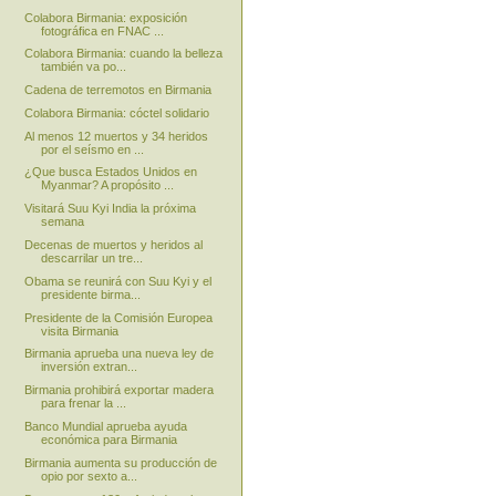
Colabora Birmania: exposición
fotográfica en FNAC ...
Colabora Birmania: cuando la belleza
también va po...
Cadena de terremotos en Birmania
Colabora Birmania: cóctel solidario
Al menos 12 muertos y 34 heridos
por el seísmo en ...
¿Que busca Estados Unidos en
Myanmar? A propósito ...
Visitará Suu Kyi India la próxima
semana
Decenas de muertos y heridos al
descarrilar un tre...
Obama se reunirá con Suu Kyi y el
presidente birma...
Presidente de la Comisión Europea
visita Birmania
Birmania aprueba una nueva ley de
inversión extran...
Birmania prohibirá exportar madera
para frenar la ...
Banco Mundial aprueba ayuda
económica para Birmania
Birmania aumenta su producción de
opio por sexto a...