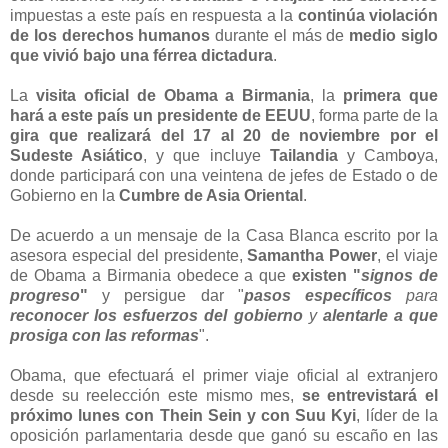
impuestas a este país en respuesta a la
continúa violación
de los derechos humanos
durante el más de
medio siglo
que vivió bajo una férrea dictadura
.
La
visita oficial de Obama a Birmania
, la
primera que
hará a este país un presidente de EEUU
, forma parte de la
gira que realizará del 17 al 20 de noviembre por el
Sudeste Asiático
, y que incluye
Tailandia
y Camb
o
ya,
donde participará con una veintena de jefes de Estado o de
Gobierno en la
Cumbre de Asia Oriental
.
De acuerdo a un mensaje de la Casa Blanca escrito por la
asesora especial del presidente,
Samantha Power
, el viaje
de Obama a Birmania obedece a que
existen "
signos de
progreso
"
y persigue dar "
pasos específicos
para
reconocer los esfuerzos del gobierno
y
alentarle a que
prosiga con las reformas
".
Obama, que efectuará el primer viaje oficial al extranjero
desde su reelección este mismo mes,
se entrevistará el
próximo lunes con Thein Sein y con Suu Kyi
, líder de la
oposición parlamentaria desde que ganó su escaño en las