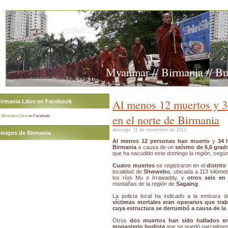
Myanmar // Birmania // B
Al menos 12 muertos y 34
irmania Libre en Facebook
en el norte de Birmania
Birmania Libre
on Facebook
domingo, 11 de noviembre de 2012
migos de Birmania
Al menos 12 personas han muerto
y
34 
Birmania
a causa de un
seísmo de 6,6 grad
que ha sacudido este domingo la región, según
Cuatro muertes
se registraron en el
distrit
localidad de
Shwwebo
, ubicada a 113 kilóme
los ríos Mu e Irrawaddy, y
otros seis en
montañas de la región de
Sagaing
.
La policía local ha indicado a la emisora 
víctimas mortales eran operarios que tra
cuya estructura se derrumbó a causa de la
Otros
dos muertos han sido hallados e
monasterio budista
que se quedó parcialment