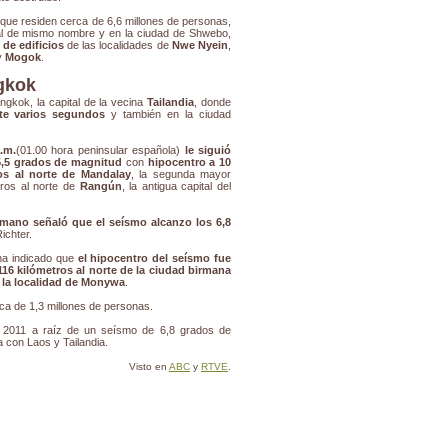
 que residen cerca de 6,6 millones de personas,
nal de mismo nombre y en la ciudad de Shwebo,
de edificios
de las localidades de
Nwe Nyein
,
y
Mogok
.
gkok
ngkok, la capital de la vecina
Tailandia
, donde
nte varios segundos
y también en la ciudad
.m.
(01.00 hora peninsular española)
le siguió
5,5 grados de magnitud
con
hipocentro a 10
os al norte de Mandalay
, la segunda mayor
tros al norte de
Rangún
, la antigua capital del
irmano señaló que el seísmo alcanzo los 6,8
ichter.
a indicado que
el hipocentro del seísmo fue
116 kilómetros al norte de la ciudad birmana
e la localidad de Monywa
.
rca de 1,3 millones de personas.
2011 a raíz de un seísmo de 6,8 grados de
a con Laos y Tailandia.
Visto en
ABC
y
RTVE
.