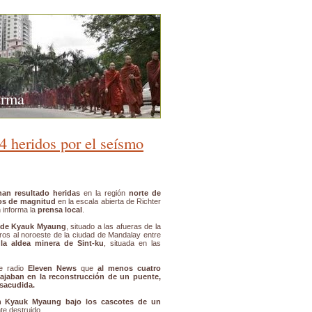
urma
 heridos por el seísmo
han resultado heridas
en la región
norte de
os de magnitud
en la escala abierta de Richter
 informa la
prensa local
.
o de Kyauk Myaung
, situado a las afueras de la
tros al noroeste de la ciudad de Mandalay entre
 la aldea minera de Sint-ku
, situada en las
de radio
Eleven News
que
al menos cuatro
bajaban en la reconstrucción de un puente,
 sacudida.
n Kyauk Myaung bajo los cascotes de un
e destruido.