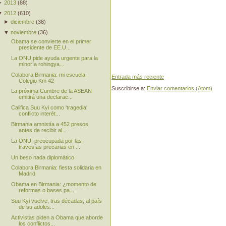
►
2013
(
88
)
▼
2012
(
610
)
►
diciembre
(
38
)
▼
noviembre
(
36
)
Obama se convierte en el primer
presidente de EE.U...
La ONU pide ayuda urgente para la
minoría rohingya...
Colabora Birmania: mi escuela,
Entrada más reciente
Colegio Km 42
Suscribirse a:
Enviar comentarios (Atom)
La próxima Cumbre de la ASEAN
emitirá una declarac...
Califica Suu Kyi como 'tragedia'
conflicto interét...
Birmania amnistía a 452 presos
antes de recibir al...
La ONU, preocupada por las
travesías precarias en ...
Un beso nada diplomático
Colabora Birmania: fiesta solidaria en
Madrid
Obama en Birmania: ¿momento de
reformas o bases pa...
Suu Kyi vuelve, tras décadas, al país
de su adoles...
Activistas piden a Obama que aborde
los conflictos...