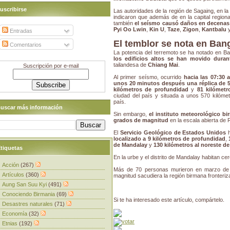
uscribirse
Las autoridades de la región de Sagaing, en la
indicaron que además de en la capital regio
también
el seísmo causó daños en decenas 
Pyi Oo Lwin
,
Kin U
,
Taze
,
Zigon
,
Kantbalu
Entradas
El temblor se nota en Ban
Comentarios
La potencia del terremoto se ha notado en Ba
los edificios altos se han movido dura
tailandesa de
Chiang Mai
.
Suscripción por e-mail
Al primer seísmo, ocurrido
hacia las 07:30 a
unos 20 minutos después una réplica de 
kilómetros de profundidad
y
81 kilómetr
ciudad del país y situada a unos 570 kilóme
país.
uscar más información
Sin embargo,
el instituto meteorológico b
grados de magnitud
en la escala abierta de R
El
Servicio Geológico de Estados Unidos
h
localizado a 9 kilómetros de profundidad
,
de Mandalay
y
130 kilómetros al noreste d
tiquetas
En la urbe y el distrito de Mandalay habitan ce
Acción
(267)
Más de 70 personas murieron en marzo de 
Artículos
(360)
magnitud sacudiera la región birmana fronteriz
Aung San Suu Kyi
(491)
Conociendo Birmania
(69)
Si te ha interesado este artículo, compártelo.
Desastres naturales
(71)
Economía
(32)
Etnias
(192)