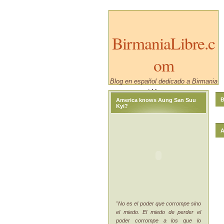
BirmaniaLibre.c
om
Blog en español dedicado a Birmania
/ Myanmar.
B
America knows Aung San Suu
Kyi?
A
"No es el poder que corrompe sino
el miedo. El miedo de perder el
poder corrompe a los que lo