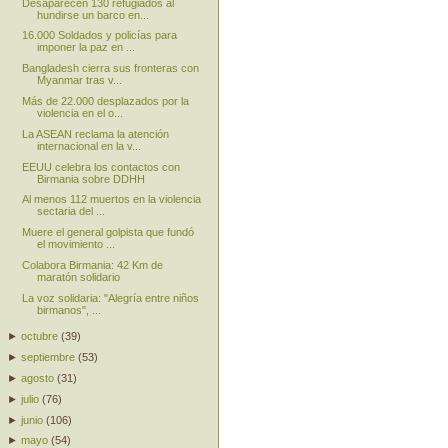
Desaparecen 130 refugiados al
hundirse un barco en...
16.000 Soldados y policías para
imponer la paz en ...
Bangladesh cierra sus fronteras con
Myanmar tras v...
Más de 22.000 desplazados por la
violencia en el o...
La ASEAN reclama la atención
internacional en la v...
EEUU celebra los contactos con
Birmania sobre DDHH
Al menos 112 muertos en la violencia
sectaria del ...
Muere el general golpista que fundó
el movimiento ...
Colabora Birmania: 42 Km de
maratón solidario
La voz solidaria: "Alegría entre niños
birmanos", ...
►
octubre
(
39
)
►
septiembre
(
53
)
►
agosto
(
31
)
►
julio
(
76
)
►
junio
(
106
)
►
mayo
(
54
)