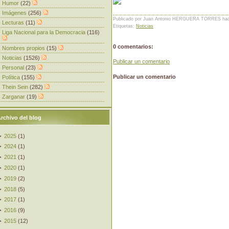
Humor
(22)
Imágenes
(256)
Publicado por Juan Antonio HERGUERA TORRES
ha
Lecturas
(11)
Etiquetas:
Noticias
Liga Nacional para la Democracia
(116)
0 comentarios:
Nombres propios
(15)
Noticias
(1526)
Publicar un comentario
Personal
(23)
Publicar un comentario
Política
(155)
Thein Sein
(282)
Zarganar
(19)
rchivo del blog
►
2025
(
1
)
►
2024
(
1
)
►
2021
(
1
)
►
2020
(
1
)
►
2019
(
2
)
►
2018
(
5
)
►
2017
(
1
)
►
2016
(
9
)
►
2015
(
12
)