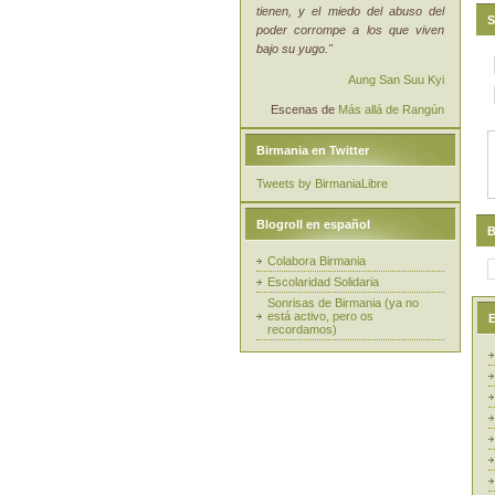
tienen, y el miedo del abuso del
S
poder corrompe a los que viven
bajo su yugo."
Aung San Suu Kyi
Escenas de
Más allá de Rangún
Birmania en Twitter
Tweets by BirmaniaLibre
Blogroll en español
B
Colabora Birmania
Escolaridad Solidaria
Sonrisas de Birmania (ya no
está activo, pero os
E
recordamos)