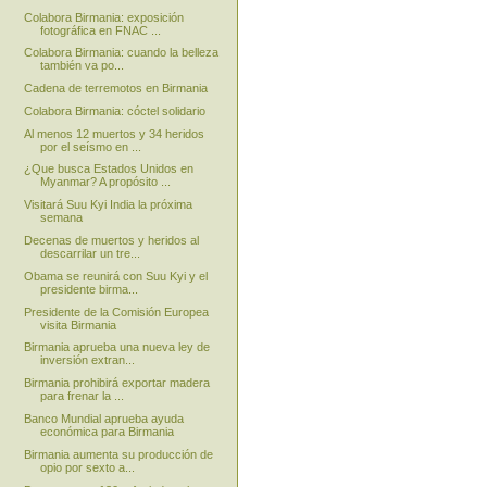
Colabora Birmania: exposición
fotográfica en FNAC ...
Colabora Birmania: cuando la belleza
también va po...
Cadena de terremotos en Birmania
Colabora Birmania: cóctel solidario
Al menos 12 muertos y 34 heridos
por el seísmo en ...
¿Que busca Estados Unidos en
Myanmar? A propósito ...
Visitará Suu Kyi India la próxima
semana
Decenas de muertos y heridos al
descarrilar un tre...
Obama se reunirá con Suu Kyi y el
presidente birma...
Presidente de la Comisión Europea
visita Birmania
Birmania aprueba una nueva ley de
inversión extran...
Birmania prohibirá exportar madera
para frenar la ...
Banco Mundial aprueba ayuda
económica para Birmania
Birmania aumenta su producción de
opio por sexto a...