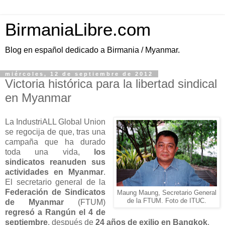
BirmaniaLibre.com
Blog en español dedicado a Birmania / Myanmar.
miércoles, 12 de septiembre de 2012
Victoria histórica para la libertad sindical
en Myanmar
La IndustriALL Global Union
se regocija de que, tras una
campaña que ha durado
toda una vida,
los
sindicatos reanuden sus
actividades en Myanmar
.
El secretario general de la
Federación de Sindicatos
Maung Maung, Secretario General
de la FTUM. Foto de ITUC.
de Myanmar
(FTUM)
regresó a Rangún el 4 de
septiembre
, después de
24 años de exilio en Bangkok
.