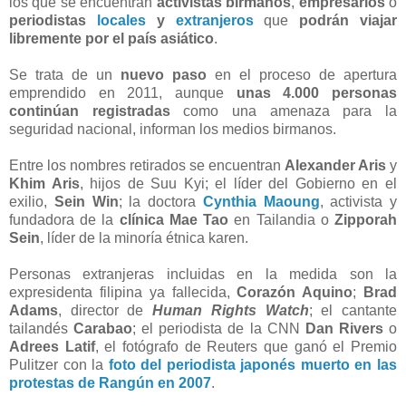
los que se encuentran
activistas birmanos
,
empresarios
o
periodistas
locales
y
extranjeros
que
podrán viajar
libremente por el país asiático
.
Se trata de un
nuevo paso
en el proceso de apertura
emprendido en 2011, aunque
unas 4.000 personas
continúan registradas
como una amenaza para la
seguridad nacional, informan los medios birmanos.
Entre los nombres retirados se encuentran
Alexander Aris
y
Khim Aris
, hijos de Suu Kyi; el líder del Gobierno en el
exilio,
Sein Win
; la doctora
Cynthia Maoung
, activista y
fundadora de la
clínica Mae Tao
en Tailandia o
Zipporah
Sein
, líder de la minoría étnica karen.
Personas extranjeras incluidas en la medida son la
expresidenta filipina ya fallecida,
Corazón Aquino
;
Brad
Adams
, director de
Human Rights Watch
; el cantante
tailandés
Carabao
; el periodista de la CNN
Dan Rivers
o
Adrees Latif
, el fotógrafo de Reuters que ganó el Premio
Pulitzer con la
foto del periodista japonés muerto en las
protestas de Rangún en 2007
.