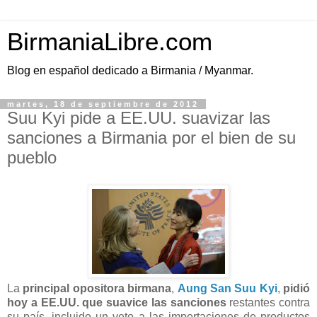
BirmaniaLibre.com
Blog en español dedicado a Birmania / Myanmar.
martes, 18 de septiembre de 2012
Suu Kyi pide a EE.UU. suavizar las
sanciones a Birmania por el bien de su
pueblo
La
principal opositora birmana
,
Aung San Suu Kyi
,
pidió
hoy a EE.UU. que suavice las sanciones
restantes contra
su país, incluido un veto a las importaciones de productos