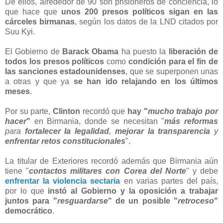
De ellos, alrededor de 90 son prisioneros de conciencia, lo
que hace que
unos 200 presos políticos sigan en las
cárceles birmanas
, según los datos de la LND citados por
Suu Kyi.
El Gobierno de
Barack Obama
ha puesto la
liberación de
todos los presos políticos
como
condición para el fin de
las sanciones estadounidenses
, que se superponen unas
a otras y que ya
se han ido relajando en los últimos
meses
.
Por su parte,
Clinton
recordó que
hay "
mucho trabajo por
hacer
"
en Birmania, donde se necesitan "
más reformas
para
fortalecer la legalidad
,
mejorar la transparencia
y
enfrentar retos constitucionales
".
La titular de Exteriores recordó además que Birmania aún
tiene "
contactos militares con Corea del Norte
" y debe
enfrentar la violencia sectaria
en varias partes del país,
por lo que
instó al Gobierno y la oposición a trabajar
juntos para "
resguardarse
" de un posible "
retroceso
"
democrático
.