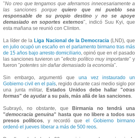
"
No creo que tengamos que aferrarnos innecesariamente a
las sanciones porque
quiero que mi pueblo sea
responsable de su propio destino
y
no se apoye
demasiado en soportes externos
", indicó Suu Kyi, que
esta mañana se reunió con Clinton.
La líder de la
Liga Nacional de la Democracia
(LND), que
en julio ocupó un escaño en el parlamento birmano tras más
de 15 años bajo arresto domiciliario
, opinó que en el pasado
las sanciones tuvieron un "
efecto político muy importante
" y
fueron "
potentes sin dañar demasiado la economía
".
Sin embargo, argumentó que
una vez instaurado un
Gobierno civil en el país
, regido durante casi medio siglo por
una junta militar,
Estados Unidos debe hallar "
otras
formas
" de ayudar a su país, más allá de las sanciones
.
Subrayó, no obstante, que
Birmania no tendrá una
"
democracia genuina
" hasta que no libere a todos sus
presos políticos
, y recordó que
el Gobierno birmano
ordenó el jueves liberar a más de 500 reos
.