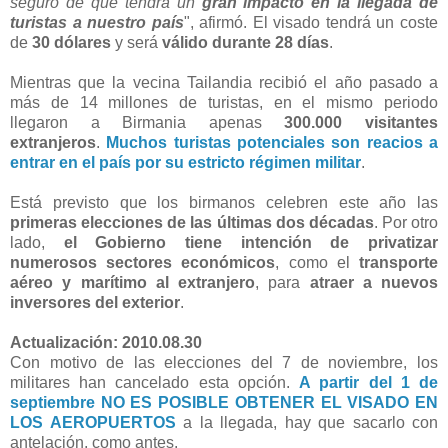
seguro de que tendrá un
gran impacto en la llegada de
turistas a nuestro país
", afirmó. El visado tendrá un coste
de
30 dólares
y será
válido durante 28 días
.
Mientras que la vecina Tailandia recibió el año pasado a
más de 14 millones de turistas, en el mismo periodo
llegaron a Birmania apenas
300.000 visitantes
extranjeros
.
Muchos turistas potenciales son reacios a
entrar en el país por su estricto régimen militar
.
Está previsto que los birmanos celebren este año las
primeras elecciones de las últimas dos décadas
. Por otro
lado,
el Gobierno tiene intención de privatizar
numerosos sectores económicos
, como el
transporte
aéreo y marítimo al extranjero
, para
atraer a nuevos
inversores del exterior
.
Actualización: 2010.08.30
Con motivo de las elecciones del 7 de noviembre, los
militares han cancelado esta opción.
A partir del 1 de
septiembre NO ES POSIBLE OBTENER EL VISADO EN
LOS AEROPUERTOS
a la llegada, hay que sacarlo con
antelación, como antes.