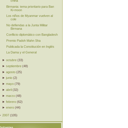
china
Birmania: tema prioritario para Ban
Ki-moon
Los niños de Myanmar vuelven al
cole
No defiendas a la Junta Militar
Birmana
Conflicto diplomático con Bangladesh
Premio Padoh Mahn Sha
Publicada la Constitución en Inglés
La Dama y el General
►
octubre
(
33
)
►
septiembre
(
48
)
►
agosto
(
25
)
►
junio
(
2
)
►
mayo
(
79
)
►
abril
(
32
)
►
marzo
(
48
)
►
febrero
(
62
)
►
enero
(
44
)
►
2007
(
105
)
isitantes