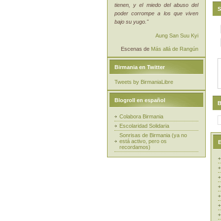
tienen, y el miedo del abuso del
S
poder corrompe a los que viven
bajo su yugo."
Aung San Suu Kyi
Escenas de
Más allá de Rangún
Birmania en Twitter
Tweets by BirmaniaLibre
Blogroll en español
B
Colabora Birmania
Escolaridad Solidaria
Sonrisas de Birmania (ya no
está activo, pero os
E
recordamos)