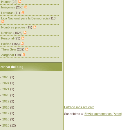
Humor
(22)
Imágenes
(256)
Lecturas
(11)
Liga Nacional para la Democracia
(116)
Nombres propios
(15)
Noticias
(1526)
Personal
(23)
Política
(155)
Thein Sein
(282)
Zarganar
(19)
rchivo del blog
►
2025
(
1
)
►
2024
(
1
)
►
2021
(
1
)
►
2020
(
1
)
►
2019
(
2
)
Entrada más reciente
►
2018
(
5
)
►
2017
(
1
)
Suscribirse a:
Enviar comentarios (Atom)
►
2016
(
9
)
►
2015
(
12
)