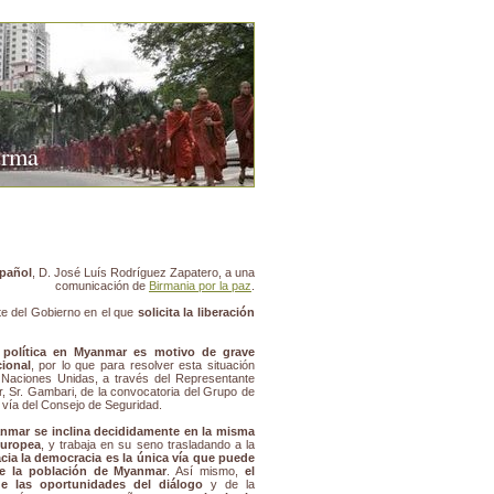
urma
spañol
, D. José Luís Rodríguez Zapatero, a una
comunicación de
Birmania por la paz
.
nte del Gobierno en el que
solicita la liberación
n política en Myanmar es motivo de grave
ional
, por lo que para resolver esta situación
 Naciones Unidas, a través del Representante
, Sr. Gambari, de la convocatoria del Grupo de
vía del Consejo de Seguridad.
nmar se inclina decididamente en la misma
Europea
, y trabaja en su seno trasladando a la
acia la democracia es la única vía que puede
de la población de Myanmar
. Así mismo,
el
 las oportunidades del diálogo
y de la