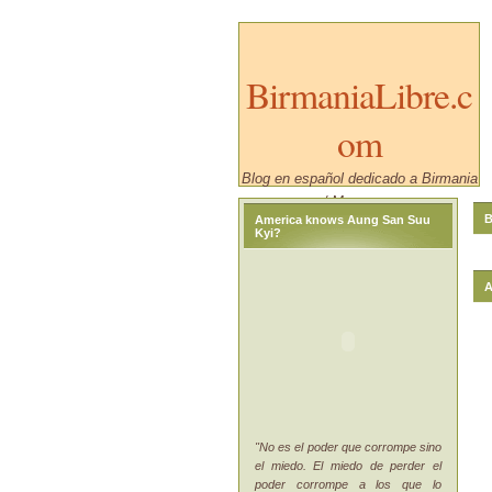
BirmaniaLibre.c
om
Blog en español dedicado a Birmania
/ Myanmar.
B
America knows Aung San Suu
Kyi?
A
"No es el poder que corrompe sino
el miedo. El miedo de perder el
poder corrompe a los que lo