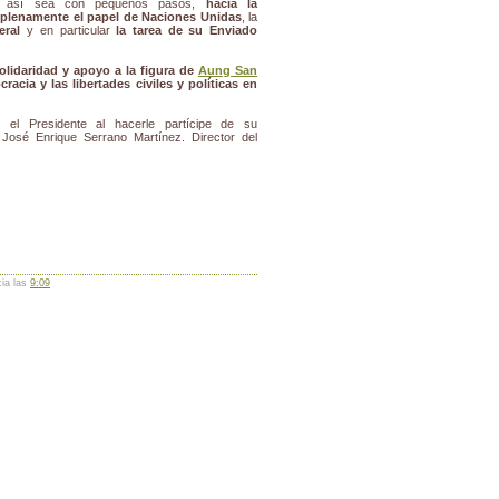
, así sea con pequeños pasos,
hacia la
plenamente el papel de Naciones Unidas
, la
eral
y en particular
la tarea de su Enviado
olidaridad y apoyo a la figura de
Aung San
acia y las libertades civiles y políticas en
 el Presidente al hacerle partícipe de su
 José Enrique Serrano Martínez. Director del
cia las
9:09