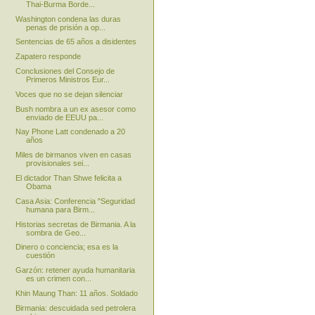
Thai-Burma Borde...
Washington condena las duras
penas de prisión a op...
Sentencias de 65 años a disidentes
Zapatero responde
Conclusiones del Consejo de
Primeros Ministros Eur...
Voces que no se dejan silenciar
Bush nombra a un ex asesor como
enviado de EEUU pa...
Nay Phone Latt condenado a 20
años
Miles de birmanos viven en casas
provisionales sei...
El dictador Than Shwe felicita a
Obama
Casa Asia: Conferencia "Seguridad
humana para Birm...
Historias secretas de Birmania. A la
sombra de Geo...
Dinero o conciencia; esa es la
cuestión
Garzón: retener ayuda humanitaria
es un crimen con...
Khin Maung Than: 11 años. Soldado
Birmania: descuidada sed petrolera