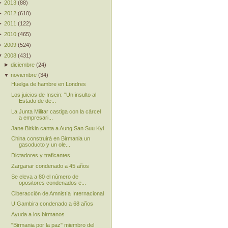
►
2013
(
88
)
►
2012
(
610
)
►
2011
(
122
)
►
2010
(
465
)
►
2009
(
524
)
▼
2008
(
431
)
►
diciembre
(
24
)
▼
noviembre
(
34
)
Huelga de hambre en Londres
Los juicios de Insein: "Un insulto al
Estado de de...
La Junta Militar castiga con la cárcel
a empresari...
Jane Birkin canta a Aung San Suu Kyi
China construirá en Birmania un
gasoducto y un ole...
Dictadores y traficantes
Zarganar condenado a 45 años
Se eleva a 80 el número de
opositores condenados e...
Ciberacción de Amnistía Internacional
U Gambira condenado a 68 años
Ayuda a los birmanos
"Birmania por la paz" miembro del