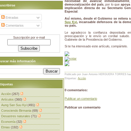
necesidad de avanzar inmediatamente
democratización del país
, por lo que
apoya 
uscribirse
implicación directa de su Secretario Gen
Especial
.
Entradas
Así mismo, desde el Gobierno se reitera s
Suu Kyi
, incansable defensora de la democr
Comentarios
su país.
Le agradezco la confianza depositada en
preocupación y le envío un cordial saludo.
Suscripción por e-mail
Gabinete de la Presidencia del Gobierno.
Si te ha interesado este artículo, compártelo.
uscar más información
Publicado por Juan Antonio HERGUERA TORRES
ha
Etiquetas:
Acción
tiquetas
0 comentarios:
Acción
(267)
Publicar un comentario
Artículos
(360)
Aung San Suu Kyi
(491)
Publicar un comentario
Conociendo Birmania
(69)
Desastres naturales
(71)
Economía
(32)
Etnias
(192)