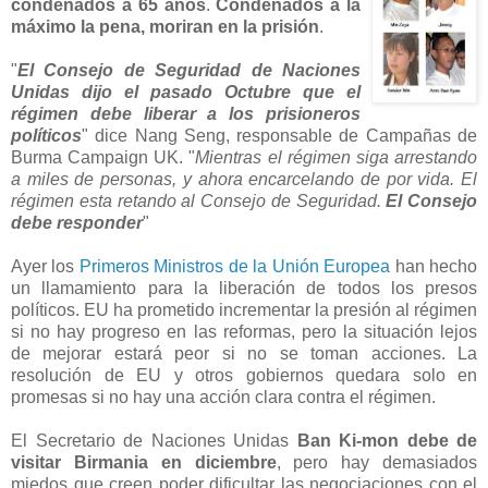
condenados a 65 años
.
Condenados a la
máximo la pena, moriran en la prisión
.
"
El Consejo de Seguridad de Naciones
Unidas dijo el pasado Octubre que el
régimen debe liberar a los prisioneros
políticos
" dice Nang Seng, responsable de Campañas de
Burma Campaign UK. "
Mientras el régimen siga arrestando
a miles de personas, y ahora encarcelando de por vida. El
régimen esta retando al Consejo de Seguridad.
El Consejo
debe responder
"
Ayer los
Primeros Ministros de la Unión Europea
han hecho
un llamamiento para la liberación de todos los presos
políticos. EU ha prometido incrementar la presión al régimen
si no hay progreso en las reformas, pero la situación lejos
de mejorar estará peor si no se toman acciones. La
resolución de EU y otros gobiernos quedara solo en
promesas si no hay una acción clara contra el régimen.
El Secretario de Naciones Unidas
Ban Ki-mon debe de
visitar Birmania en diciembre
, pero hay demasiados
miedos que creen poder dificultar las negociaciones con el