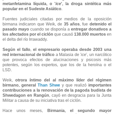
metanfetamina líquida, o '
ice
', la droga sintética más
popular en el Sudeste Asiático
.
Fuentes judiciales citadas por medios de la oposición
birmana indicaron que Weik, de
35 años
, fue
detenido el
pasado mayo
cuando se disponía a
entregar donativos a
los afectados por el ciclón
que causó
138.000 muertos
en
el delta del río Irrawaddy.
Según el fallo
,
el empresario operaba desde 2003 una
red internacional de tráfico
a Malasia de '
ice
', un narcótico
que provoca efectos de alucinaciones y psicosis más
potentes, según los expertos, que los de la heroína o el
LSD.
Weik,
otrora íntimo del al máximo líder del régimen
birmano, general
Than Shwe
y que realizó
importantes
contribuciones a la renovación de la pagoda budista de
Shwedagon en Rangún
, cayó en desgracia para la Junta
Militar a causa de su iniciativa tras el ciclón.
Hace unos meses,
Birmania, el segundo mayor