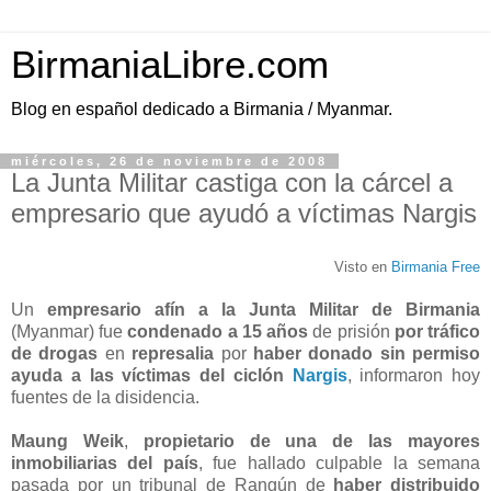
BirmaniaLibre.com
Blog en español dedicado a Birmania / Myanmar.
miércoles, 26 de noviembre de 2008
La Junta Militar castiga con la cárcel a
empresario que ayudó a víctimas Nargis
Visto en
Birmania Free
Un
empresario afín a la Junta Militar de Birmania
(Myanmar) fue
condenado a 15 años
de prisión
por tráfico
de drogas
en
represalia
por
haber donado sin permiso
ayuda a las víctimas del ciclón
Nargis
, informaron hoy
fuentes de la disidencia.
Maung Weik
,
propietario de una de las mayores
inmobiliarias del país
, fue hallado culpable la semana
pasada por un tribunal de Rangún de
haber distribuido