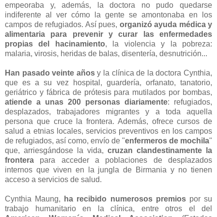
empeoraba y, además, la doctora no pudo quedarse
indiferente al ver cómo la gente se amontonaba en los
campos de refugiados. Así pues,
organizó ayuda médica y
alimentaria para prevenir y curar las enfermedades
propias del hacinamiento
, la violencia y la pobreza:
malaria, virosis, heridas de balas, disentería, desnutrición...
Han pasado veinte años
y la clínica de la doctora Cynthia,
que es a su vez hospital, guardería, orfanato, tanatorio,
geriátrico y fábrica de prótesis para mutilados por bombas,
atiende a unas 200 personas diariamente
: refugiados,
desplazados, trabajadores migrantes y a toda aquella
persona que cruce la frontera. Además, ofrece cursos de
salud a etnias locales, servicios preventivos en los campos
de refugiados, así como, envío de "
enfermeros de mochila
"
que, arriesgándose la vida,
cruzan clandestinamente la
frontera
para acceder a poblaciones de desplazados
internos que viven en la jungla de Birmania y no tienen
acceso a servicios de salud.
Cynthia Maung,
ha recibido numerosos premios
por su
trabajo humanitario en la clínica, entre otros el del