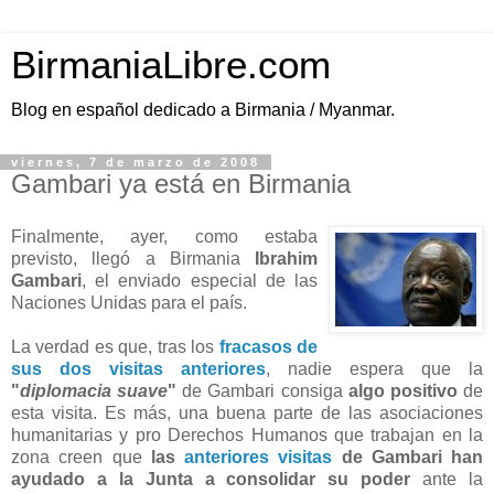
BirmaniaLibre.com
Blog en español dedicado a Birmania / Myanmar.
viernes, 7 de marzo de 2008
Gambari ya está en Birmania
Finalmente, ayer, como estaba
previsto, llegó a Birmania
Ibrahim
Gambari
, el enviado especial de las
Naciones Unidas para el país.
La verdad es que, tras los
fracasos de
sus dos visitas anteriores
, nadie espera que la
"
diplomacia suave
"
de Gambari consiga
algo positivo
de
esta visita. Es más, una buena parte de las asociaciones
humanitarias y pro Derechos Humanos que trabajan en la
zona creen que
las
anteriores
visitas
de Gambari han
ayudado a la Junta a consolidar su poder
ante la