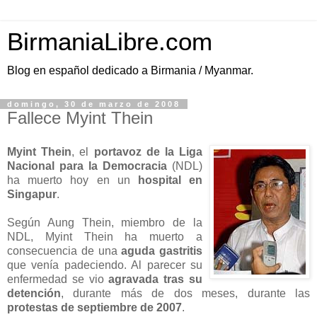
BirmaniaLibre.com
Blog en español dedicado a Birmania / Myanmar.
domingo, 30 de marzo de 2008
Fallece Myint Thein
Myint Thein
, el
portavoz de la Liga
Nacional para la Democracia
(NDL)
ha muerto hoy en un
hospital en
Singapur
.
Según Aung Thein, miembro de la
NDL, Myint Thein ha muerto a
consecuencia de una
aguda gastritis
que venía padeciendo. Al parecer su
enfermedad se vio
agravada tras su
detención
, durante más de dos meses, durante las
protestas de septiembre de 2007
.