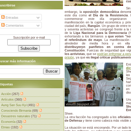
cua
uscribirse
Sin
embargo, la
oposición democrática
denomi
este día como
el Día de la Resistencia
. 
Entradas
conmemorar este día organizaron 
manifestación en la capital económica y prin
Comentarios
ciudad del país,
Rangún
. Un grupo de entre tr
y sesenta activistas se congregó frente a la
de la
Liga Nacional para la Democracia
(N
exhortando a los birmanos a
que voten "no
Suscripción por e-mail
el referéndum de mayo
. La manifestación
alrededor de media hora y en el
distribuyeron panfletos en contra d
Constitución
. Fuerzas de seguridad que vig
los activistas
, que se
podrían enfrentar a pen
prisión
, ya que
es ilegal criticar públicamen
uscar más información
Ent
dic
Shw
la
Seg
ha
tiquetas
con
en 
dis
Acción
(267)
Artículos
(360)
Una
may
Aung San Suu Kyi
(491)
Sh
Ent
Conociendo Birmania
(69)
Shwe.
Desastres naturales
(71)
La otra facción ha congregado a los
oficiale
de Defensa
y tiene como cabeza más visible a
Economía
(32)
Etnias
(192)
La situación se está enconando. Por un lado l