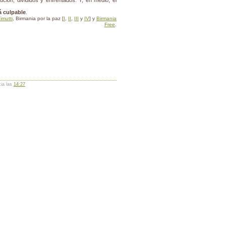
ución, divididos y enfrentados. Y, en medio, el
á culpable
.
imutti
, Birmania por la paz [
I
,
II
,
III
y
IV
] y
Birmania
Free
.
cia las
14:27