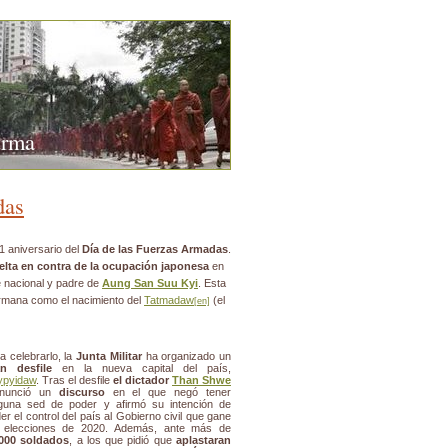
urma
das
1 aniversario del
Día de las Fuerzas Armadas
.
elta en contra de la ocupación japonesa
en
e nacional y padre de
Aung San Suu Kyi
. Esta
irmana como el nacimiento del
Tatmadaw
(el
[en]
a celebrarlo, la
Junta Militar
ha organizado un
an desfile
en la nueva capital del país,
ypyidaw
. Tras el desfile
el dictador
Than Shwe
onunció un
discurso
en el que negó tener
guna sed de poder y afirmó su intención de
er el control del país al Gobierno civil que gane
s elecciones de 2020. Además, ante más de
.000 soldados
, a los que pidió que
aplastaran