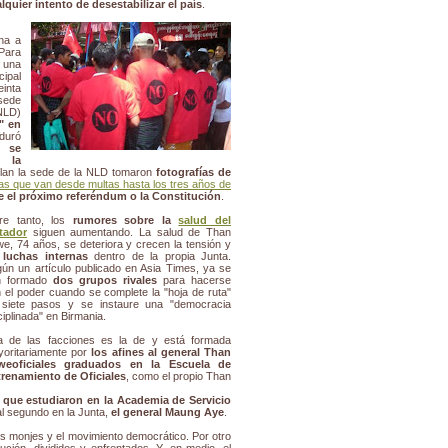
lquier intento de desestabilizar el país
.
na a
Para
una
cipal
einta
 sede
LD)
" en
 duró
la
se
e la
ilan la sede de la NLD tomaron
fotografías de
as que van desde multas hasta los tres años de
te el próximo referéndum o la Constitución
.
re tanto, los
rumores sobre la
salud del
tador
siguen aumentando. La salud de Than
e, 74 años, se deteriora y crecen la tensión y
s
luchas internas
dentro de la propia Junta.
ún un artículo publicado en Asia Times, ya se
n formado
dos grupos rivales
para hacerse
 el poder cuando se complete la "hoja de ruta"
siete pasos y se instaure una "democracia
ciplinada" en Birmania.
 de las facciones es la de y está formada
oritariamente por
los afines al general Than
weoficiales graduados en la Escuela de
renamiento de Oficiales
, como el propio Than
s que estudiaron en la Academia de Servicio
l segundo en la Junta,
el general Maung Aye
.
os monjes y el movimiento democrático. Por otro