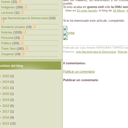
lado los militares, su referéndum y su constit
Humor
(22)
pueblo.
Si esto acaba en
guerra civil
sólo
la ONU ser
Imágenes
(256)
Visto en
En este mundo
, el blog de
Sit Mone
,
V
Lecturas
(11)
Liga Nacional para la Democracia
(116)
Si te ha interesado este artículo, compártelo.
Nombres propios
(15)
Noticias
(1526)
Personal
(23)
Política
(155)
Publicado por Juan Antonio HERGUERA TORRES
ha
Thein Sein
(282)
Etiquetas:
Liga Nacional para la Democracia
,
Noticias
Zarganar
(19)
0 comentarios:
rchivo del blog
Publicar un comentario
►
2025
(
1
)
Publicar un comentario
►
2024
(
1
)
►
2021
(
1
)
►
2020
(
1
)
►
2019
(
2
)
►
2018
(
5
)
►
2017
(
1
)
►
2016
(
9
)
►
2015
(
12
)