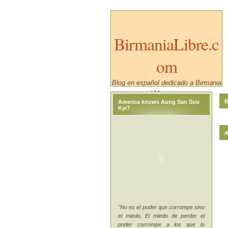
BirmaniaLibre.c
om
Blog en español dedicado a Birmania
/ Myanmar.
B
America knows Aung San Suu
Kyi?
A
"No es el poder que corrompe sino
el miedo. El miedo de perder el
poder corrompe a los que lo