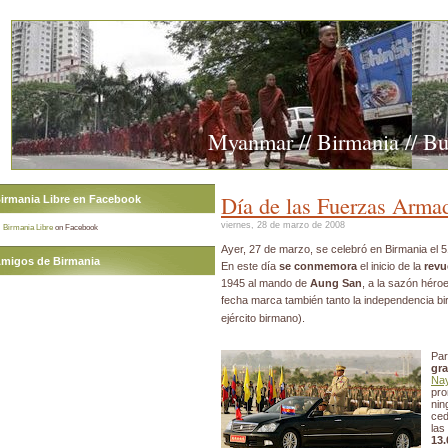
Myanmar // Birmania // B
Día de las Fuerzas Arma
irmania Libre en Facebook
viernes, 28 de marzo de 2008
Birmania Libre
on Facebook
Ayer, 27 de marzo, se celebró en Birmania el 5
migos de Birmania
En este día
se conmemora
el inicio de la
revu
1945 al mando de
Aung San
, a la sazón héro
fecha marca también tanto la independencia b
ejército birmano).
Par
gr
Na
pr
nin
ced
la
13