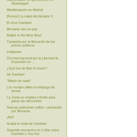
Shwedagon
Manifestación en Madrid
[Rumor] La salud del dictador II
El virus Gambari
Birmania vive en paz
Bullets in the Alms Bowl
Campaña por la liberación de los
presos políticos
Imágenes
Día Internacional por la Libertad de
Expresión en ...
¿Qué fue de Ban Ki-moon?
Air Gambari
"Miedo de nada"
Los monjes piden el embargo de
armas
La Junta se emplea a fondo para
ganar las elecciones
Nuevas peticiones online: caminando
por Birmania
¡NO!
Acaba la visita de Gambari
Segundo encuentro en 3 días entre
Gambari y Suu Kyi