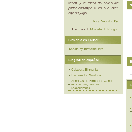
tienen, y el miedo del abuso del
S
poder corrompe a los que viven
bajo su yugo."
Aung San Suu Kyi
Escenas de
Más allá de Rangún
Birmania en Twitter
Tweets by BirmaniaLibre
Blogroll en español
B
Colabora Birmania
Escolaridad Solidaria
Sonrisas de Birmania (ya no
está activo, pero os
E
recordamos)