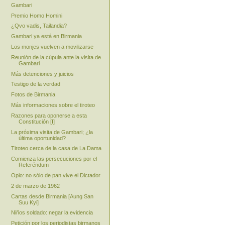
Gambari
Premio Homo Homini
¿Qvo vadis, Tailandia?
Gambari ya está en Birmania
Los monjes vuelven a movilizarse
Reunión de la cúpula ante la visita de
Gambari
Más detenciones y juicios
Testigo de la verdad
Fotos de Birmania
Más informaciones sobre el tiroteo
Razones para oponerse a esta
Constitución [I]
La próxima visita de Gambari; ¿la
última oportunidad?
Tiroteo cerca de la casa de La Dama
Comienza las persecuciones por el
Referéndum
Opio: no sólo de pan vive el Dictador
2 de marzo de 1962
Cartas desde Birmania [Aung San
Suu Kyi]
Niños soldado: negar la evidencia
Petición por los periodistas birmanos