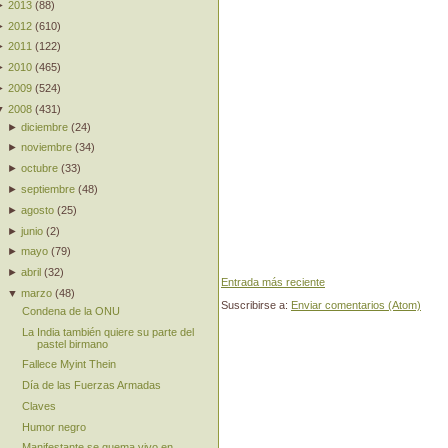
►
2013
(
88
)
►
2012
(
610
)
►
2011
(
122
)
►
2010
(
465
)
►
2009
(
524
)
▼
2008
(
431
)
►
diciembre
(
24
)
►
noviembre
(
34
)
►
octubre
(
33
)
►
septiembre
(
48
)
►
agosto
(
25
)
►
junio
(
2
)
►
mayo
(
79
)
►
abril
(
32
)
Entrada más reciente
▼
marzo
(
48
)
Suscribirse a:
Enviar comentarios (Atom)
Condena de la ONU
La India también quiere su parte del
pastel birmano
Fallece Myint Thein
Día de las Fuerzas Armadas
Claves
Humor negro
Manifestante se quema vivo en