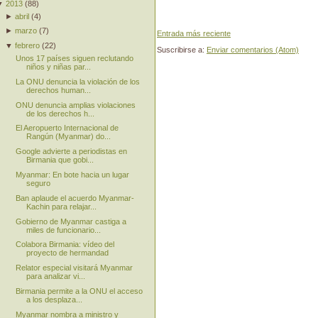
▼
2013
(
88
)
►
abril
(
4
)
►
marzo
(
7
)
Entrada más reciente
▼
febrero
(
22
)
Suscribirse a:
Enviar comentarios (Atom)
Unos 17 países siguen reclutando
niños y niñas par...
La ONU denuncia la violación de los
derechos human...
ONU denuncia amplias violaciones
de los derechos h...
El Aeropuerto Internacional de
Rangún (Myanmar) do...
Google advierte a periodistas en
Birmania que gobi...
Myanmar: En bote hacia un lugar
seguro
Ban aplaude el acuerdo Myanmar-
Kachin para relajar...
Gobierno de Myanmar castiga a
miles de funcionario...
Colabora Birmania: vídeo del
proyecto de hermandad
Relator especial visitará Myanmar
para analizar vi...
Birmania permite a la ONU el acceso
a los desplaza...
Myanmar nombra a ministro y