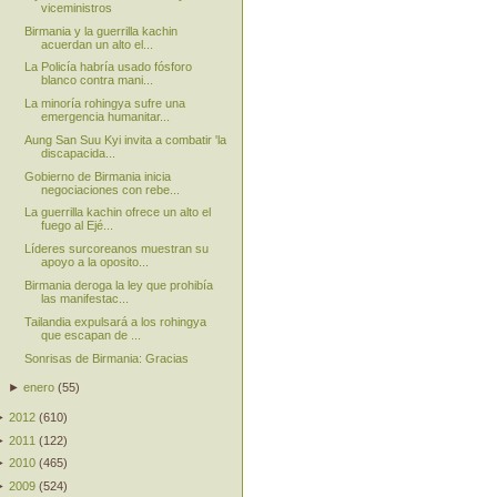
viceministros
Birmania y la guerrilla kachin
acuerdan un alto el...
La Policía habría usado fósforo
blanco contra mani...
La minoría rohingya sufre una
emergencia humanitar...
Aung San Suu Kyi invita a combatir 'la
discapacida...
Gobierno de Birmania inicia
negociaciones con rebe...
La guerrilla kachin ofrece un alto el
fuego al Ejé...
Líderes surcoreanos muestran su
apoyo a la oposito...
Birmania deroga la ley que prohibía
las manifestac...
Tailandia expulsará a los rohingya
que escapan de ...
Sonrisas de Birmania: Gracias
►
enero
(
55
)
►
2012
(
610
)
►
2011
(
122
)
►
2010
(
465
)
►
2009
(
524
)