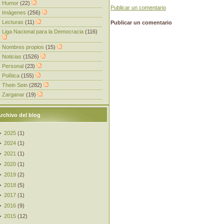
Humor
(22)
Publicar un comentario
Imágenes
(256)
Lecturas
(11)
Publicar un comentario
Liga Nacional para la Democracia
(116)
Nombres propios
(15)
Noticias
(1526)
Personal
(23)
Política
(155)
Thein Sein
(282)
Zarganar
(19)
rchivo del blog
►
2025
(
1
)
►
2024
(
1
)
►
2021
(
1
)
►
2020
(
1
)
►
2019
(
2
)
►
2018
(
5
)
►
2017
(
1
)
►
2016
(
9
)
►
2015
(
12
)