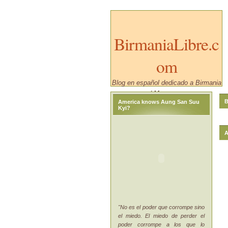
BirmaniaLibre.c
om
Blog en español dedicado a Birmania
/ Myanmar.
B
America knows Aung San Suu
Kyi?
A
"No es el poder que corrompe sino
el miedo. El miedo de perder el
poder corrompe a los que lo