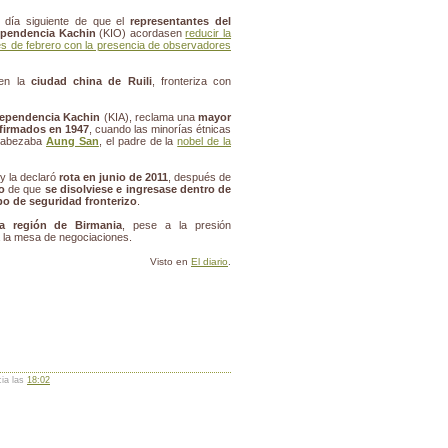
l día siguiente de que el
representantes del
ependencia Kachin
(KIO) acordasen
reducir la
ales de febrero con la presencia de observadores
en la
ciudad china de Ruili
, fronteriza con
ndependencia Kachin
(KIA), reclama una
mayor
 firmados en 1947
, cuando las minorías étnicas
ncabezaba
Aung San
, el padre de la
nobel de la
y la declaró
rota en junio de 2011
, después de
o
de que
se disolviese e ingresase dentro de
po de seguridad fronterizo
.
sa región de Birmania
, pese a la presión
a la mesa de negociaciones.
Visto en
El diario
.
cia las
18:02