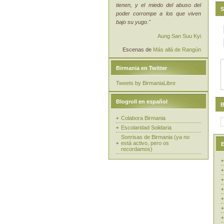
tienen, y el miedo del abuso del
S
poder corrompe a los que viven
bajo su yugo."
Aung San Suu Kyi
Escenas de
Más allá de Rangún
Birmania en Twitter
Tweets by BirmaniaLibre
Blogroll en español
B
Colabora Birmania
Escolaridad Solidaria
Sonrisas de Birmania (ya no
está activo, pero os
E
recordamos)