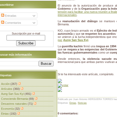
uscribirse
El anuncio de la autorización de produce a
Gobierno
y de la
Organización para la Ind
tensión para facilitar una nueva reunión a fin
internacionales
.
Entradas
La
reanudación del diálogo
se mantuvo 
Comentarios
Birmania.
KIO, cuyo brazo armado es el
Ejército de I
Suscripción por e-mail
autonomía
y que
se respeten los acuerdos
se unieron a la lucha independentista que e
paz
Aung San Suu Kyi
.
La
guerrilla kachin
firmó una
tregua en 1994
que
se negara a las exigencias del Gobiern
las fuerzas gubernamentales
como un
cuer
uscar más información
Desde entonces,
la violencia sacude e
internacional para que ambas partes vuelvan 
Si te ha interesado este artículo, compártelo.
tiquetas
Acción
(267)
Artículos
(360)
Aung San Suu Kyi
(491)
Conociendo Birmania
(69)
Publicado por Juan Antonio HERGUERA TORRES
ha
Etiquetas:
Etnias
,
Noticias
Desastres naturales
(71)
Economía
(32)
0 comentarios:
Etnias
(192)