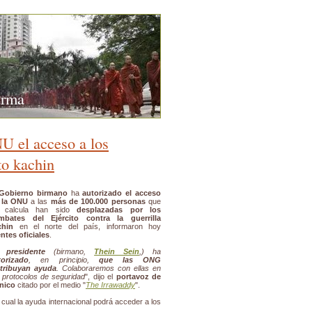
urma
U el acceso a los
to kachin
Gobierno birmano
ha
autorizado el acceso
 la ONU
a las
más de 100.000 personas
que
 calcula han sido
desplazadas por los
mbates del Ejército contra la guerrilla
chin
en el norte del país, informaron hoy
ntes oficiales
.
l
presidente
(birmano,
Thein Sein
,) ha
torizado
, en principio,
que las ONG
stribuyan ayuda
. Colaboraremos con ellas en
 protocolos de seguridad
", dijo el
portavoz de
ónico
citado por el medio "
The Irrawaddy
".
a cual la ayuda internacional podrá acceder a los