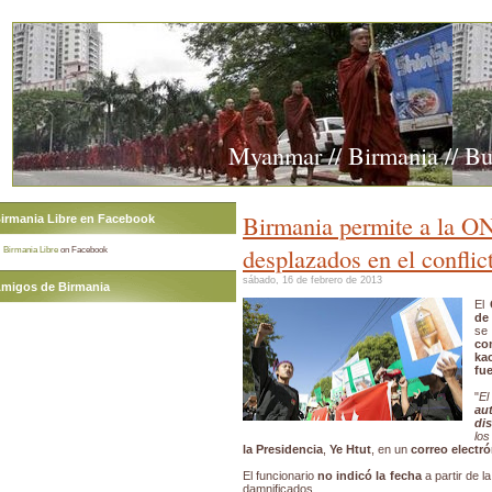
Myanmar // Birmania // B
Birmania permite a la ON
irmania Libre en Facebook
desplazados en el conflic
Birmania Libre
on Facebook
sábado, 16 de febrero de 2013
migos de Birmania
El
de
se
co
ka
fue
"
E
au
di
los
la Presidencia
,
Ye Htut
, en un
correo electr
El funcionario
no indicó la fecha
a partir de l
damnificados.