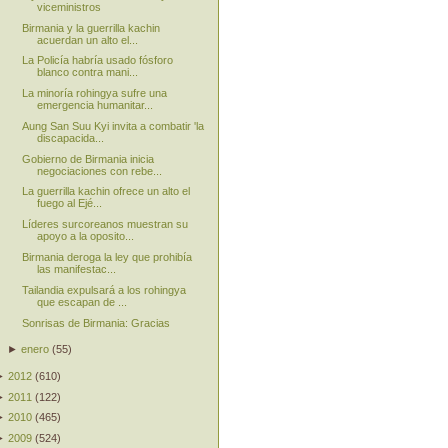
viceministros
Birmania y la guerrilla kachin
acuerdan un alto el...
La Policía habría usado fósforo
blanco contra mani...
La minoría rohingya sufre una
emergencia humanitar...
Aung San Suu Kyi invita a combatir 'la
discapacida...
Gobierno de Birmania inicia
negociaciones con rebe...
La guerrilla kachin ofrece un alto el
fuego al Ejé...
Líderes surcoreanos muestran su
apoyo a la oposito...
Birmania deroga la ley que prohibía
las manifestac...
Tailandia expulsará a los rohingya
que escapan de ...
Sonrisas de Birmania: Gracias
►
enero
(
55
)
►
2012
(
610
)
►
2011
(
122
)
►
2010
(
465
)
►
2009
(
524
)