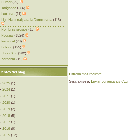
Humor
(22)
Imágenes
(256)
Lecturas
(11)
Liga Nacional para la Democracia
(116)
Nombres propios
(15)
Noticias
(1526)
Personal
(23)
Política
(155)
Thein Sein
(282)
Zarganar
(19)
rchivo del blog
Entrada más reciente
Suscribirse a:
Enviar comentarios (Atom)
►
2025
(
1
)
►
2024
(
1
)
►
2021
(
1
)
►
2020
(
1
)
►
2019
(
2
)
►
2018
(
5
)
►
2017
(
1
)
►
2016
(
9
)
►
2015
(
12
)