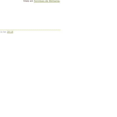
Visto en
Sonrisas de Birmania
.
cia las
16:14