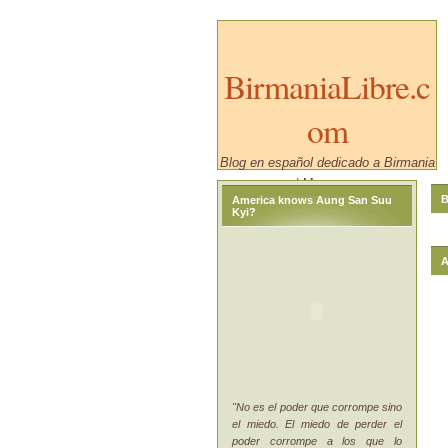
BirmaniaLibre.c
om
Blog en español dedicado a Birmania
/ Myanmar.
B
America knows Aung San Suu
Kyi?
A
"No es el poder que corrompe sino
el miedo. El miedo de perder el
poder corrompe a los que lo