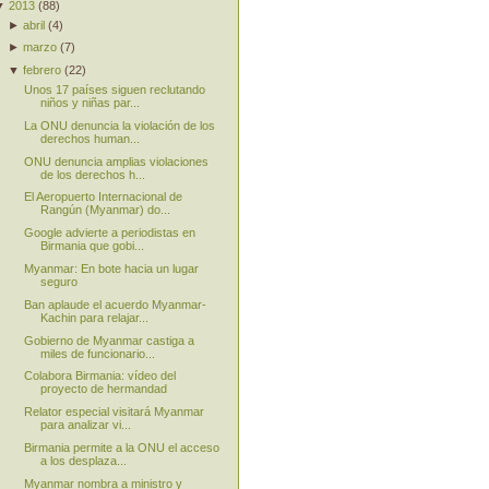
▼
2013
(
88
)
►
abril
(
4
)
►
marzo
(
7
)
▼
febrero
(
22
)
Unos 17 países siguen reclutando
niños y niñas par...
La ONU denuncia la violación de los
derechos human...
ONU denuncia amplias violaciones
de los derechos h...
El Aeropuerto Internacional de
Rangún (Myanmar) do...
Google advierte a periodistas en
Birmania que gobi...
Myanmar: En bote hacia un lugar
seguro
Ban aplaude el acuerdo Myanmar-
Kachin para relajar...
Gobierno de Myanmar castiga a
miles de funcionario...
Colabora Birmania: vídeo del
proyecto de hermandad
Relator especial visitará Myanmar
para analizar vi...
Birmania permite a la ONU el acceso
a los desplaza...
Myanmar nombra a ministro y