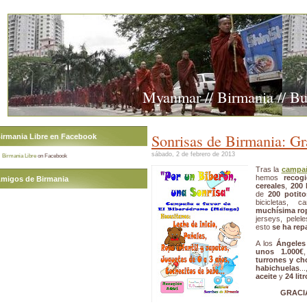
Myanmar // Birmania // B
Sonrisas de Birmania: Gr
irmania Libre en Facebook
sábado, 2 de febrero de 2013
Birmania Libre
on Facebook
Tras la
campañ
hemos
recog
migos de Birmania
cereales
,
200 
de
200 potito
bicicletas, c
muchísima ro
jerseys, pelel
esto
se ha rep
A los
Ángeles
unos 1.000€
turrones y ch
habichuelas
..
aceite
y
24 lit
GRACI