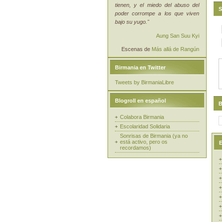
tienen, y el miedo del abuso del
S
poder corrompe a los que viven
bajo su yugo."
Aung San Suu Kyi
Escenas de
Más allá de Rangún
Birmania en Twitter
Tweets by BirmaniaLibre
Blogroll en español
B
Colabora Birmania
Escolaridad Solidaria
Sonrisas de Birmania (ya no
está activo, pero os
E
recordamos)