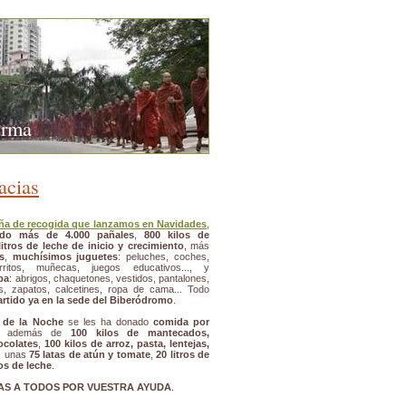
urma
acias
a de recogida que lanzamos en Navidades
,
ido más de 4.000 pañales
,
800 kilos de
litros de leche de inicio y crecimiento
, más
s
,
muchísimos juguetes
: peluches, coches,
arritos, muñecas, juegos educativos..., y
pa
: abrigos, chaquetones, vestidos, pantalones,
es, zapatos, calcetines, ropa de cama... Todo
artido ya en la sede del Biberódromo
.
 de la Noche
se les ha donado
comida por
, además de
100 kilos de mantecados,
ocolates
,
100 kilos de arroz, pasta, lentejas,
., unas
75 latas de atún y tomate
,
20 litros de
ros de leche
.
AS A TODOS POR VUESTRA AYUDA
.