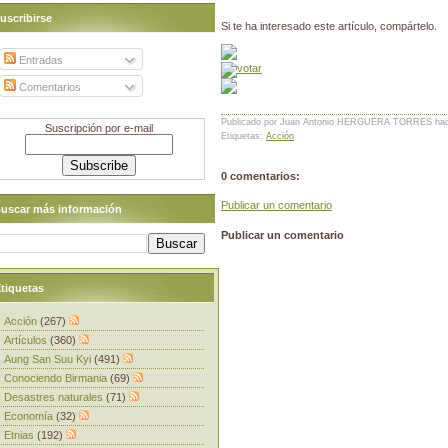
uscribirse
Si te ha interesado este artículo, compártelo.
Entradas
Comentarios
Publicado por Juan Antonio HERGUERA TORRES
ha
Suscripción por e-mail
Etiquetas:
Acción
0 comentarios:
Publicar un comentario
uscar más información
Publicar un comentario
tiquetas
Acción
(267)
Artículos
(360)
Aung San Suu Kyi
(491)
Conociendo Birmania
(69)
Desastres naturales
(71)
Economía
(32)
Etnias
(192)