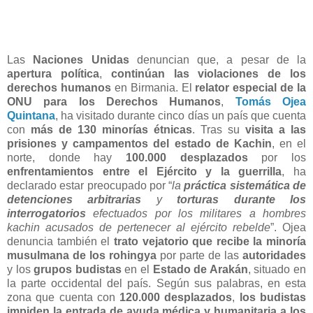
Las
Naciones Unidas
denuncian que, a pesar de la
apertura política
,
continúan las violaciones de los
derechos humanos
en Birmania. El
relator especial de la
ONU para los Derechos Humanos
,
Tomás Ojea
Quintana
, ha visitado durante cinco días un país que cuenta
con
más de 130 minorías étnicas
. Tras su
visita a las
prisiones y campamentos del estado de Kachin
, en el
norte, donde hay
100.000 desplazados
por los
enfrentamientos entre el Ejército y la guerrilla
, ha
declarado estar preocupado por “
la
práctica sistemática de
detenciones arbitrarias
y
torturas durante los
interrogatorios
efectuados por los militares a hombres
kachin acusados de pertenecer al ejército rebelde
”. Ojea
denuncia también el
trato vejatorio que recibe la minoría
musulmana de los rohingya
por parte de las
autoridades
y los
grupos budistas
en el
Estado de Arakán
, situado en
la parte occidental del país. Según sus palabras, en esta
zona que cuenta con
120.000 desplazados
,
los budistas
impiden la entrada de ayuda médica y humanitaria a los