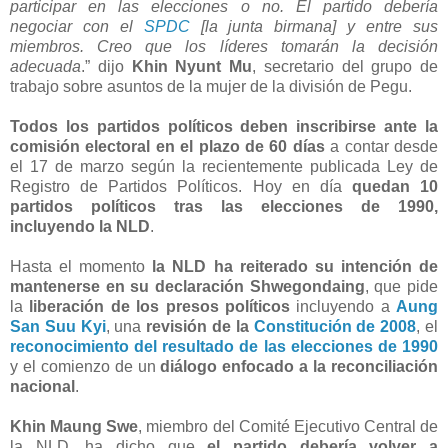
participar en las elecciones o no. El partido debería
negociar con el
SPDC
[la junta birmana] y entre sus
miembros. Creo que los líderes tomarán la decisión
adecuada
.” dijo
Khin Nyunt Mu
, secretario del grupo de
trabajo sobre asuntos de la mujer de la división de Pegu.
Todos los partidos políticos deben inscribirse ante la
comisión electoral en el plazo de 60 días
a contar desde
el 17 de marzo según la recientemente publicada Ley de
Registro de Partidos Políticos. Hoy en día
quedan 10
partidos políticos tras las elecciones de 1990,
incluyendo la NLD
.
Hasta el momento
la NLD ha reiterado su intención de
mantenerse en su declaración Shwegondaing
, que pide
la
liberación de los presos políticos
incluyendo a
Aung
San Suu Kyi
, una
revisión de la
Constitución de 2008
, el
reconocimiento del resultado de las elecciones de 1990
y el comienzo de un
diálogo enfocado a la reconciliación
nacional
.
Khin Maung Swe
, miembro del Comité Ejecutivo Central de
la NLD, ha dicho que
el partido debería volver a