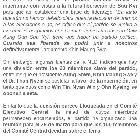
inscribirse con vistas a la futura liberación de Suu Kyi
para que así establecer una base de liderazgo. “
En tanto
que aún no hemos dejado clara nuestra decisión de unirnos
a las elecciones o no, es crítico que el partido se vuelva a
inscribir. Si aceptamos que permanecemos unidos con Daw
Aung San Suu Kyi, tiene que haber un partido político.
Cuando sea liberada se podrá unir a nosotros
definitivamente
,
” argumentó Khin Maung Swe.
Sin embargo, algunas fuentes de la NLD indican que hay
una
división entre los 20 miembros clave del partido
,
entre los que el presidente
Aung Shwe
,
Khin Maung Swe
y
el
Dr. Than Nyein
se postulan
a favor de la inscripción
, en
tanto que otros como
Win Tin
,
Nyan Win
y
Ohn Kyaing
se
oponen a esta
.
En tanto que
la decisión parece bloqueada en el Comité
Ejecutivo Central
, la mitad de cuyos miembros
permanecen encarcelados, el partido ha organizado una
reunión para el 29 de marzo para que los 100 miembros
del Comité Central decidan sobre el tema
.